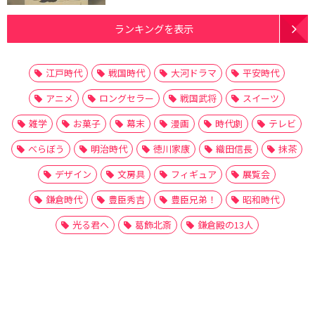
ランキングを表示
江戸時代
戦国時代
大河ドラマ
平安時代
アニメ
ロングセラー
戦国武将
スイーツ
雑学
お菓子
幕末
漫画
時代劇
テレビ
べらぼう
明治時代
徳川家康
織田信長
抹茶
デザイン
文房具
フィギュア
展覧会
鎌倉時代
豊臣秀吉
豊臣兄弟！
昭和時代
光る君へ
葛飾北斎
鎌倉殿の13人