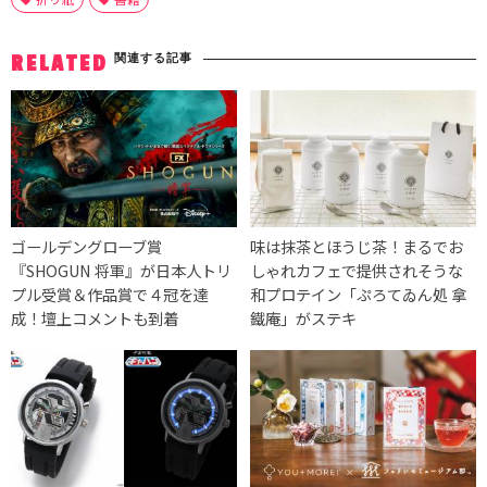
関連する記事
RELATED
ゴールデングローブ賞
味は抹茶とほうじ茶！まるでお
『SHOGUN 将軍』が日本人トリ
しゃれカフェで提供されそうな
プル受賞＆作品賞で４冠を達
和プロテイン「ぷろてゐん処 拿
成！壇上コメントも到着
鐵庵」がステキ