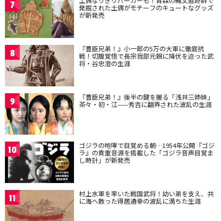
土偶なりきりパーカーも！青森の縄文遺跡群で
7
発掘された土偶がモチーフのキュートなグッズ
が新発売
『豊臣兄弟！』小一郎の5万の大軍に徹底抗
8
戦！切腹覚悟で長宗我部元親に降伏を迫った武
将・谷忠澄の生涯
『豊臣兄弟！』後半の鍵を握る「浅井三姉妹」
9
茶々・初・江——秀吉に翻弄された波乱の生涯
ゴジラの咆哮で目覚める朝…1954年公開『ゴジ
10
ラ』の貴重音源を搭載した「ゴジラ音声目覚ま
し時計」が新発売
村上水軍を率いた戦国武将！幼い弟を支え、共
11
に海へ散った得居通幸の波乱に満ちた生涯