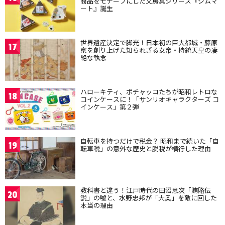
商品をモチーフにした文房具シリーズ『ジムマ
ート』誕生
世界遺産決定で脚光！日本初の巨大都城・藤原
17
京を創り上げた知られざる女帝・持統天皇の凄
絶な執念
ハローキティ、ポチャッコたちが昭和レトロな
18
コインケースに！「サンリオキャラクターズ コ
インケース」第２弾
自転車を持つだけで税金？ 昭和まで続いた「自
19
転車税」の意外な歴史と脱税が横行した理由
教科書と違う！江戸時代の田沼意次「賄賂伝
20
説」の嘘と、水野忠邦が「大奥」を敵に回した
本当の理由