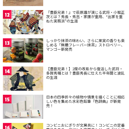
『豊臣兄弟！』で萩原護が演じる武将・小堀正
12
次とは？秀長・秀吉・家康が重用、“出家を重
ねた実務派”の生涯
しっかり抹茶の味わい、さらに果実の香りも楽
13
しめる「無糖フレーバー抹茶」ストロベリー、
マンゴー新発売
【豊臣兄弟！】2度の改易から復活した武将・
14
多賀秀種とは？豊臣秀長に仕えた半年間と波乱
の生涯
日本の四季折々の植物や情景を描くことに相応
15
しい色を集めた水彩色鉛筆『色辞典』が新発
売！
コンビニおにぎりが文房具に！コンビニの定番
16