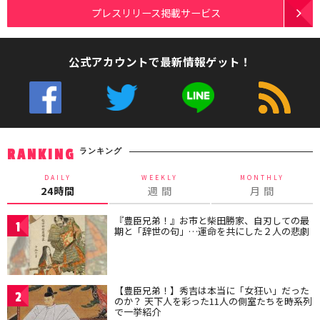
プレスリリース掲載サービス
公式アカウントで最新情報ゲット！
ランキング
RANKING
DAILY
WEEKLY
MONTHLY
24時間
週 間
月 間
『豊臣兄弟！』お市と柴田勝家、自刃しての最
1
期と「辞世の句」…運命を共にした２人の悲劇
【豊臣兄弟！】秀吉は本当に「女狂い」だった
2
のか？ 天下人を彩った11人の側室たちを時系列
で一挙紹介