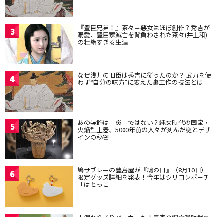
『豊臣兄弟！』茶々＝悪女はほぼ創作？秀吉が
3
溺愛、豊臣家滅亡を背負わされた茶々(井上和)
の壮絶すぎる生涯
なぜ浅井の旧臣は秀吉に従ったのか？ 武力を使
4
わず“自分の味方”に変えた裏工作の技法とは
あの装飾は「炎」ではない？縄文時代の国宝・
5
火焔型土器、5000年前の人々が刻んだ謎とデザ
インの秘密
鳩サブレーの豊島屋が『鳩の日』（8月10日）
6
限定グッズ詳細を発表！今年はシリコンポーチ
「はとっこ」