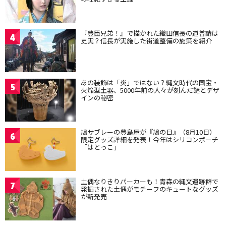
『豊臣兄弟！』で描かれた織田信長の道普請は
4
史実？信長が実施した街道整備の施策を紹介
あの装飾は「炎」ではない？縄文時代の国宝・
5
火焔型土器、5000年前の人々が刻んだ謎とデザ
インの秘密
鳩サブレーの豊島屋が『鳩の日』（8月10日）
6
限定グッズ詳細を発表！今年はシリコンポーチ
「はとっこ」
土偶なりきりパーカーも！青森の縄文遺跡群で
7
発掘された土偶がモチーフのキュートなグッズ
が新発売