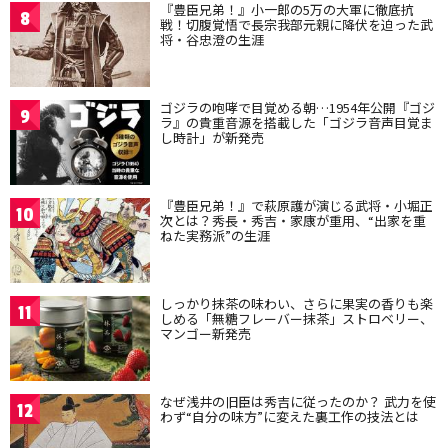
『豊臣兄弟！』小一郎の5万の大軍に徹底抗
8
戦！切腹覚悟で長宗我部元親に降伏を迫った武
将・谷忠澄の生涯
ゴジラの咆哮で目覚める朝…1954年公開『ゴジ
9
ラ』の貴重音源を搭載した「ゴジラ音声目覚ま
し時計」が新発売
『豊臣兄弟！』で萩原護が演じる武将・小堀正
10
次とは？秀長・秀吉・家康が重用、“出家を重
ねた実務派”の生涯
しっかり抹茶の味わい、さらに果実の香りも楽
11
しめる「無糖フレーバー抹茶」ストロベリー、
マンゴー新発売
なぜ浅井の旧臣は秀吉に従ったのか？ 武力を使
12
わず“自分の味方”に変えた裏工作の技法とは