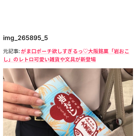
img_265895_5
元記事:
がま口ポーチ欲しすぎるっ♡大阪銘菓「岩おこ
し」のレトロ可愛い雑貨や文具が新登場