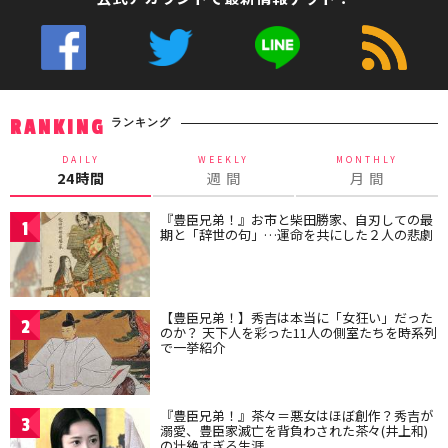
ランキング
RANKING
DAILY
WEEKLY
MONTHLY
24時間
週 間
月 間
『豊臣兄弟！』お市と柴田勝家、自刃しての最
1
期と「辞世の句」…運命を共にした２人の悲劇
【豊臣兄弟！】秀吉は本当に「女狂い」だった
2
のか？ 天下人を彩った11人の側室たちを時系列
で一挙紹介
『豊臣兄弟！』茶々＝悪女はほぼ創作？秀吉が
3
溺愛、豊臣家滅亡を背負わされた茶々(井上和)
の壮絶すぎる生涯