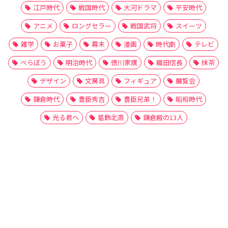
江戸時代
戦国時代
大河ドラマ
平安時代
アニメ
ロングセラー
戦国武将
スイーツ
雑学
お菓子
幕末
漫画
時代劇
テレビ
べらぼう
明治時代
徳川家康
織田信長
抹茶
デザイン
文房具
フィギュア
展覧会
鎌倉時代
豊臣秀吉
豊臣兄弟！
昭和時代
光る君へ
葛飾北斎
鎌倉殿の13人