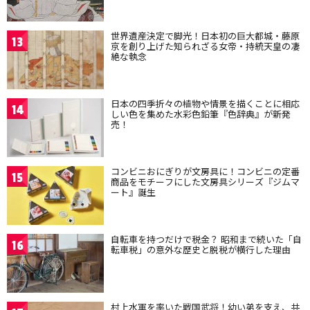
世界遺産決定で脚光！日本初の巨大都城・藤原
13
京を創り上げた知られざる女帝・持統天皇の凄
絶な執念
日本の四季折々の植物や情景を描くことに相応
14
しい色を集めた水彩色鉛筆『色辞典』が新発
売！
コンビニおにぎりが文房具に！コンビニの定番
15
商品をモチーフにした文房具シリーズ『ジムマ
ート』誕生
自転車を持つだけで税金？ 昭和まで続いた「自
16
転車税」の意外な歴史と脱税が横行した理由
村上水軍を率いた戦国武将！幼い弟を支え、共