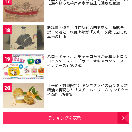
17
に海へ散った得居通幸の波乱に満ちた生涯
教科書と違う！江戸時代の田沼意次「賄賂伝
18
説」の嘘と、水野忠邦が「大奥」を敵に回した
本当の理由
ハローキティ、ポチャッコたちが昭和レトロな
19
コインケースに！「サンリオキャラクターズ コ
インケース」第２弾
【季節・数量限定】キンモクセイの香りを天然
20
精油で再現した「スチームクリーム キンモクセ
イ&茶」新登場
ランキングを表示