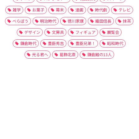
雑学
お菓子
幕末
漫画
時代劇
テレビ
べらぼう
明治時代
徳川家康
織田信長
抹茶
デザイン
文房具
フィギュア
展覧会
鎌倉時代
豊臣秀吉
豊臣兄弟！
昭和時代
光る君へ
葛飾北斎
鎌倉殿の13人