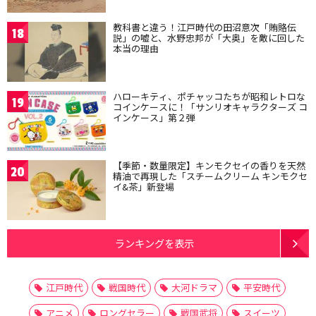
教科書と違う！江戸時代の田沼意次「賄賂伝
18
説」の嘘と、水野忠邦が「大奥」を敵に回した
本当の理由
ハローキティ、ポチャッコたちが昭和レトロな
19
コインケースに！「サンリオキャラクターズ コ
インケース」第２弾
【季節・数量限定】キンモクセイの香りを天然
20
精油で再現した「スチームクリーム キンモクセ
イ&茶」新登場
ランキングを表示
江戸時代
戦国時代
大河ドラマ
平安時代
アニメ
ロングセラー
戦国武将
スイーツ