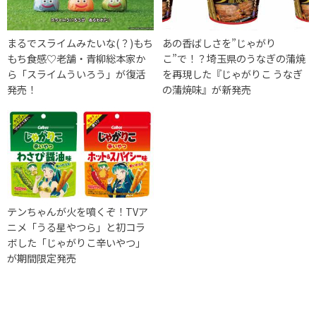
まるでスライムみたいな(？)もち
あの香ばしさを”じゃがり
もち食感♡老舗・青柳総本家か
こ”で！？埼玉県のうなぎの蒲焼
ら「スライムういろう」が復活
を再現した『じゃがりこ うなぎ
発売！
の蒲焼味』が新発売
テンちゃんが火を噴くぞ！TVア
ニメ「うる星やつら」と初コラ
ボした「じゃがりこ辛いやつ」
が期間限定発売