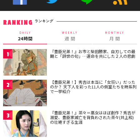
ランキング
RANKING
DAILY
WEEKLY
MONTHLY
24時間
週 間
月 間
『豊臣兄弟！』お市と柴田勝家、自刃しての最
1
期と「辞世の句」…運命を共にした２人の悲劇
【豊臣兄弟！】秀吉は本当に「女狂い」だった
2
のか？ 天下人を彩った11人の側室たちを時系列
で一挙紹介
『豊臣兄弟！』茶々＝悪女はほぼ創作？秀吉が
3
溺愛、豊臣家滅亡を背負わされた茶々(井上和)
の壮絶すぎる生涯