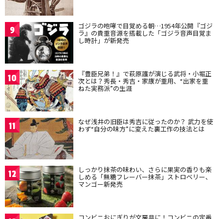
ゴジラの咆哮で目覚める朝…1954年公開『ゴジ
9
ラ』の貴重音源を搭載した「ゴジラ音声目覚ま
し時計」が新発売
『豊臣兄弟！』で萩原護が演じる武将・小堀正
10
次とは？秀長・秀吉・家康が重用、“出家を重
ねた実務派”の生涯
なぜ浅井の旧臣は秀吉に従ったのか？ 武力を使
11
わず“自分の味方”に変えた裏工作の技法とは
しっかり抹茶の味わい、さらに果実の香りも楽
12
しめる「無糖フレーバー抹茶」ストロベリー、
マンゴー新発売
コンビニおにぎりが文房具に！コンビニの定番