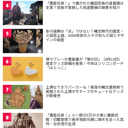
『豊臣兄弟！』で描かれた織田信長の道普請は
4
史実？信長が実施した街道整備の施策を紹介
あの装飾は「炎」ではない？縄文時代の国宝・
5
火焔型土器、5000年前の人々が刻んだ謎とデザ
インの秘密
鳩サブレーの豊島屋が『鳩の日』（8月10日）
6
限定グッズ詳細を発表！今年はシリコンポーチ
「はとっこ」
土偶なりきりパーカーも！青森の縄文遺跡群で
7
発掘された土偶がモチーフのキュートなグッズ
が新発売
『豊臣兄弟！』小一郎の5万の大軍に徹底抗
8
戦！切腹覚悟で長宗我部元親に降伏を迫った武
将・谷忠澄の生涯