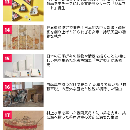
13
商品をモチーフにした文房具シリーズ『ジムマ
ート』誕生
世界遺産決定で脚光！日本初の巨大都城・藤原
14
京を創り上げた知られざる女帝・持統天皇の凄
絶な執念
日本の四季折々の植物や情景を描くことに相応
15
しい色を集めた水彩色鉛筆『色辞典』が新発
売！
自転車を持つだけで税金？ 昭和まで続いた「自
16
転車税」の意外な歴史と脱税が横行した理由
村上水軍を率いた戦国武将！幼い弟を支え、共
17
に海へ散った得居通幸の波乱に満ちた生涯