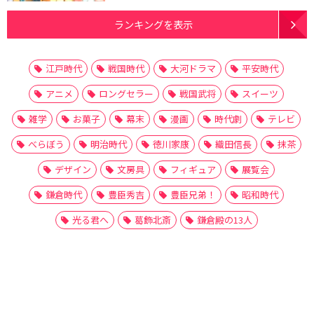
ランキングを表示
江戸時代
戦国時代
大河ドラマ
平安時代
アニメ
ロングセラー
戦国武将
スイーツ
雑学
お菓子
幕末
漫画
時代劇
テレビ
べらぼう
明治時代
徳川家康
織田信長
抹茶
デザイン
文房具
フィギュア
展覧会
鎌倉時代
豊臣秀吉
豊臣兄弟！
昭和時代
光る君へ
葛飾北斎
鎌倉殿の13人