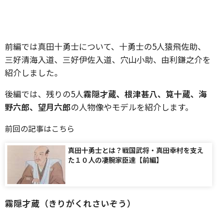
前編では真田十勇士について、十勇士の5人猿飛佐助、
三好清海入道、三好伊佐入道、穴山小助、由利鎌之介を
紹介しました。
後編では、残りの5人
霧隠才蔵、根津甚八、筧十蔵、海
野六郎、望月六郎
の人物像やモデルを紹介します。
前回の記事はこちら
真田十勇士とは？戦国武将・真田幸村を支え
た１０人の凄腕家臣達【前編】
霧隠才蔵（きりがくれさいぞう）