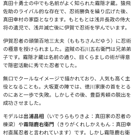
真田十勇士の中でも名前がよく知られた霧隠才蔵。猿飛
佐助のライバル的な存在で、忍術勝負を繰り広げた後、
真田幸村の家臣となります。もともとは浅井長政の侍大
将の遺児で、浅井滅亡後に伊賀で忍術を学んでいます。
伊賀忍者の頭領百地三太夫（ももちさんだゆう）に忍術
の極意を授けられました。盗賊の石川五右衛門は兄弟弟
子です。霧隠才蔵は名前の通り、目くらましの術が得意
で隠密活動に秀でた忍者でした。
無口でクールなイメージで描かれており、人気も高く主
役となることも。大坂夏の陣では、徳川家康の首をとる
のにあと一歩で失敗。しかしその後、豊臣秀頼の脱出を
成功させました。
モデルは
出浦昌相
（いでうらもりきよ：真田家の忍者の
棟梁）や
霧隠鹿右衛門
（きりがくれしかえもん：真田幸
村直属忍者と言われています）です。しかし霧隠鹿右衛