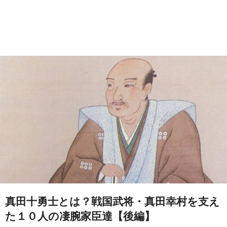
真田十勇士とは？戦国武将・真田幸村を支え
た１０人の凄腕家臣達【後編】