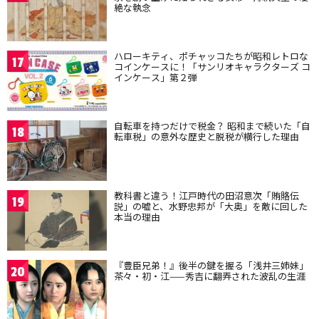
絶な執念
ハローキティ、ポチャッコたちが昭和レトロな
17
コインケースに！「サンリオキャラクターズ コ
インケース」第２弾
自転車を持つだけで税金？ 昭和まで続いた「自
18
転車税」の意外な歴史と脱税が横行した理由
教科書と違う！江戸時代の田沼意次「賄賂伝
19
説」の嘘と、水野忠邦が「大奥」を敵に回した
本当の理由
『豊臣兄弟！』後半の鍵を握る「浅井三姉妹」
20
茶々・初・江——秀吉に翻弄された波乱の生涯