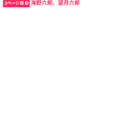
海野六郎、望月六郎
2ページ目