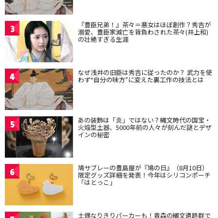
『豊臣兄弟！』茶々＝悪女はほぼ創作？秀吉が
3
溺愛、豊臣家滅亡を背負わされた茶々(井上和)
の壮絶すぎる生涯
なぜ浅井の旧臣は秀吉に従ったのか？ 武力を使
4
わず“自分の味方”に変えた裏工作の技法とは
あの装飾は「炎」ではない？縄文時代の国宝・
5
火焔型土器、5000年前の人々が刻んだ謎とデザ
インの秘密
鳩サブレーの豊島屋が『鳩の日』（8月10日）
6
限定グッズ詳細を発表！今年はシリコンポーチ
「はとっこ」
土偶なりきりパーカーも！青森の縄文遺跡群で