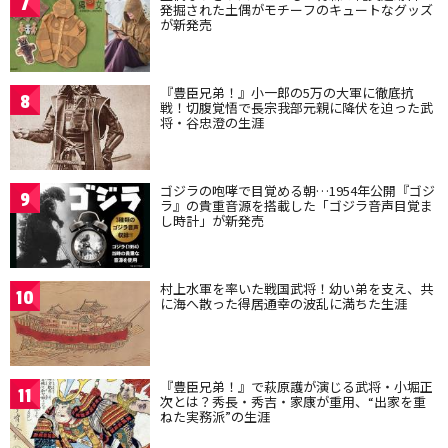
7
発掘された土偶がモチーフのキュートなグッズ
が新発売
『豊臣兄弟！』小一郎の5万の大軍に徹底抗
8
戦！切腹覚悟で長宗我部元親に降伏を迫った武
将・谷忠澄の生涯
ゴジラの咆哮で目覚める朝…1954年公開『ゴジ
9
ラ』の貴重音源を搭載した「ゴジラ音声目覚ま
し時計」が新発売
村上水軍を率いた戦国武将！幼い弟を支え、共
10
に海へ散った得居通幸の波乱に満ちた生涯
『豊臣兄弟！』で萩原護が演じる武将・小堀正
11
次とは？秀長・秀吉・家康が重用、“出家を重
ねた実務派”の生涯