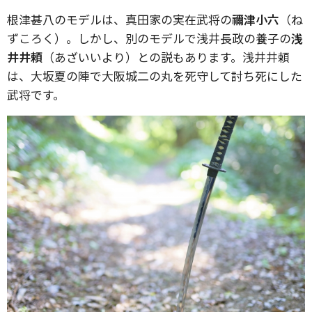
根津甚八のモデルは、真田家の実在武将の
禰津小六
（ね
ずころく）。しかし、別のモデルで浅井長政の養子の
浅
井井頼
（あざいいより）との説もあります。浅井井頼
は、大坂夏の陣で大阪城二の丸を死守して討ち死にした
武将です。