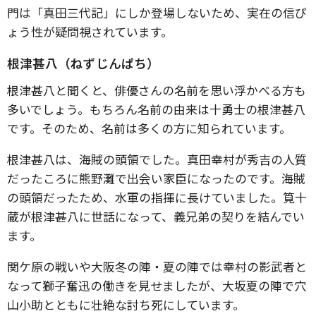
門は「真田三代記」にしか登場しないため、実在の信ぴ
ょう性が疑問視されています。
根津甚八（ねずじんぱち）
根津甚八と聞くと、俳優さんの名前を思い浮かべる方も
多いでしょう。もちろん名前の由来は十勇士の根津甚八
です。そのため、名前は多くの方に知られています。
根津甚八は、海賊の頭領でした。真田幸村が秀吉の人質
だったころに熊野灘で出会い家臣になったのです。海賊
の頭領だったため、水軍の指揮に長けていました。筧十
蔵が根津甚八に世話になって、義兄弟の契りを結んでい
ます。
関ケ原の戦いや大阪冬の陣・夏の陣では幸村の影武者と
なって獅子奮迅の働きを見せましたが、大坂夏の陣で穴
山小助とともに壮絶な討ち死にしています。