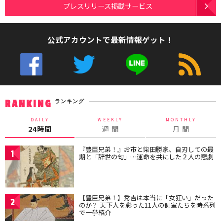
プレスリリース掲載サービス
公式アカウントで最新情報ゲット！
ランキング
RANKING
DAILY
WEEKLY
MONTHLY
24時間
週 間
月 間
『豊臣兄弟！』お市と柴田勝家、自刃しての最
1
期と「辞世の句」…運命を共にした２人の悲劇
【豊臣兄弟！】秀吉は本当に「女狂い」だった
2
のか？ 天下人を彩った11人の側室たちを時系列
で一挙紹介