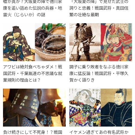
嘘か真か？大坂夏の陣で徳川家
「大坂夏の陣」で見せた武士の
康を追い詰めた伝説の兵器・地
誇りと忠義！戦国武将・真田信
雷火（じらいか）の謎
繁の壮絶な最期
アワビは絶対食べちゃダメ！戦
調子に乗り敗者をなぶる徳川家
国武将・千葉胤連の不思議な就
康に猛反論！戦国武将・平塚久
業規則の理由とは？
賀かく語りき
負け続きにして不死身！？戦国
イケメン過ぎてあの有名武将か