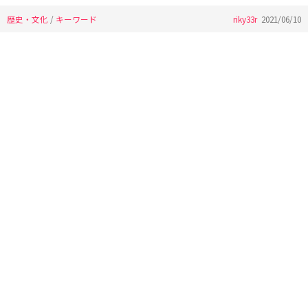
歴史・文化
/
キーワード
riky33r
2021/06/10