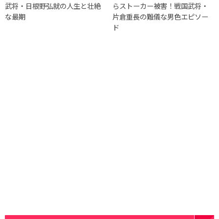
武将・日根野弘就の人生と壮絶
らストーカー被害！戦国武将・
な最期
片倉重長の難儀な男色エピソー
ド