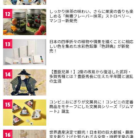
しっかり抹茶の味わい、さらに果実の香りも楽
12
しめる「無糖フレーバー抹茶」ストロベリー、
マンゴー新発売
日本の四季折々の植物や情景を描くことに相応
13
しい色を集めた水彩色鉛筆『色辞典』が新発
売！
【豊臣兄弟！】2度の改易から復活した武将・
14
多賀秀種とは？豊臣秀長に仕えた半年間と波乱
の生涯
コンビニおにぎりが文房具に！コンビニの定番
15
商品をモチーフにした文房具シリーズ『ジムマ
ート』誕生
世界遺産決定で脚光！日本初の巨大都城・藤原
16
京を創り上げた知られざる女帝・持統天皇の凄