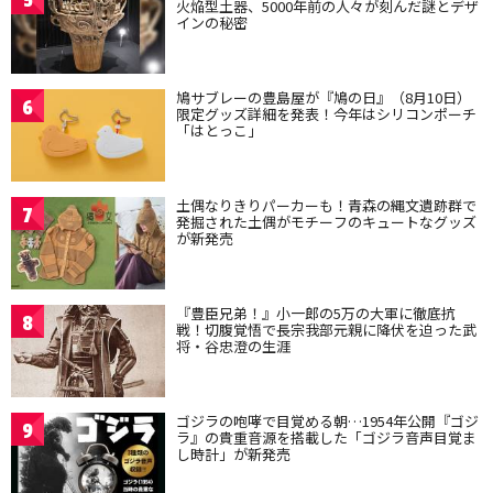
火焔型土器、5000年前の人々が刻んだ謎とデザ
インの秘密
鳩サブレーの豊島屋が『鳩の日』（8月10日）
6
限定グッズ詳細を発表！今年はシリコンポーチ
「はとっこ」
土偶なりきりパーカーも！青森の縄文遺跡群で
7
発掘された土偶がモチーフのキュートなグッズ
が新発売
『豊臣兄弟！』小一郎の5万の大軍に徹底抗
8
戦！切腹覚悟で長宗我部元親に降伏を迫った武
将・谷忠澄の生涯
ゴジラの咆哮で目覚める朝…1954年公開『ゴジ
9
ラ』の貴重音源を搭載した「ゴジラ音声目覚ま
し時計」が新発売