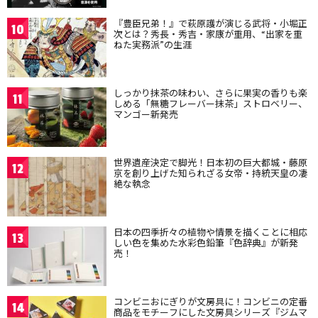
『豊臣兄弟！』で萩原護が演じる武将・小堀正
10
次とは？秀長・秀吉・家康が重用、“出家を重
ねた実務派”の生涯
しっかり抹茶の味わい、さらに果実の香りも楽
11
しめる「無糖フレーバー抹茶」ストロベリー、
マンゴー新発売
世界遺産決定で脚光！日本初の巨大都城・藤原
12
京を創り上げた知られざる女帝・持統天皇の凄
絶な執念
日本の四季折々の植物や情景を描くことに相応
13
しい色を集めた水彩色鉛筆『色辞典』が新発
売！
コンビニおにぎりが文房具に！コンビニの定番
14
商品をモチーフにした文房具シリーズ『ジムマ