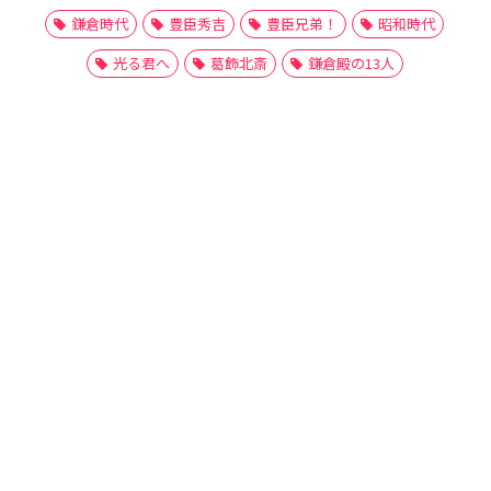
鎌倉時代
豊臣秀吉
豊臣兄弟！
昭和時代
光る君へ
葛飾北斎
鎌倉殿の13人