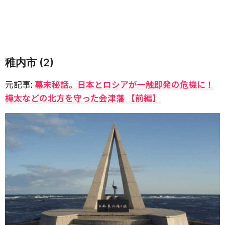
稚内市 (2)
元記事:
幕末秘話。日本とロシアが一触即発の危機に！
樺太などの北方を守った会津藩 【前編】