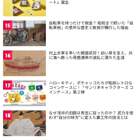
ート』誕生
自転車を持つだけで税金？ 昭和まで続いた「自
15
転車税」の意外な歴史と脱税が横行した理由
村上水軍を率いた戦国武将！幼い弟を支え、共
16
に海へ散った得居通幸の波乱に満ちた生涯
ハローキティ、ポチャッコたちが昭和レトロな
17
コインケースに！「サンリオキャラクターズ コ
インケース」第２弾
なぜ浅井の旧臣は秀吉に従ったのか？ 武力を使
18
わず“自分の味方”に変えた裏工作の技法とは