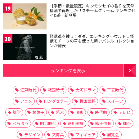
【季節・数量限定】キンモクセイの香りを天然
19
精油で再現した「スチームクリーム キンモクセ
イ&茶」新登場
怪獣革を纏う！ダダ、エレキング…ウルトラ怪
20
獣モチーフの革を使った新アパレルコレクショ
ンが発表
ランキングを表示
江戸時代
戦国時代
大河ドラマ
平安時代
アニメ
ロングセラー
戦国武将
スイーツ
雑学
お菓子
幕末
漫画
時代劇
テレビ
べらぼう
明治時代
徳川家康
織田信長
抹茶
デザイン
文房具
フィギュア
展覧会