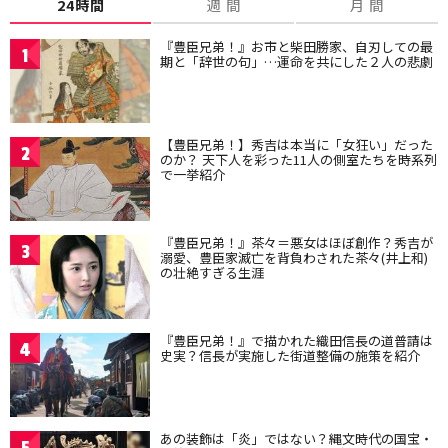
24時間
週 間
月 間
『豊臣兄弟！』お市と柴田勝家、自刃しての最
1
期と「辞世の句」…運命を共にした２人の悲劇
【豊臣兄弟！】秀吉は本当に「女狂い」だった
2
のか？ 天下人を彩った11人の側室たちを時系列
で一挙紹介
『豊臣兄弟！』茶々＝悪女はほぼ創作？秀吉が
3
溺愛、豊臣家滅亡を背負わされた茶々(井上和)
の壮絶すぎる生涯
『豊臣兄弟！』で描かれた織田信長の道普請は
4
史実？信長が実施した街道整備の施策を紹介
あの装飾は「炎」ではない？縄文時代の国宝・
5