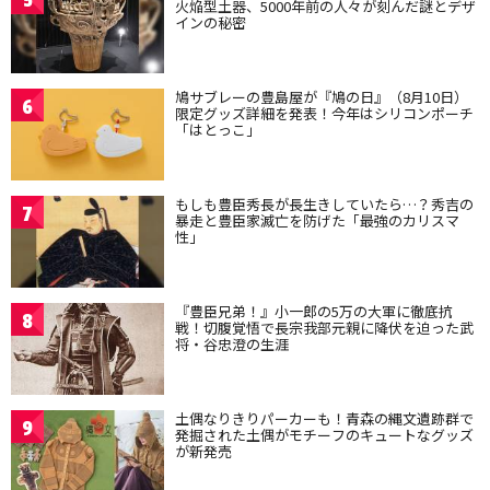
火焔型土器、5000年前の人々が刻んだ謎とデザ
インの秘密
鳩サブレーの豊島屋が『鳩の日』（8月10日）
6
限定グッズ詳細を発表！今年はシリコンポーチ
「はとっこ」
もしも豊臣秀長が長生きしていたら…？秀吉の
7
暴走と豊臣家滅亡を防げた「最強のカリスマ
性」
『豊臣兄弟！』小一郎の5万の大軍に徹底抗
8
戦！切腹覚悟で長宗我部元親に降伏を迫った武
将・谷忠澄の生涯
土偶なりきりパーカーも！青森の縄文遺跡群で
9
発掘された土偶がモチーフのキュートなグッズ
が新発売