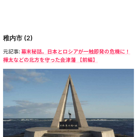
稚内市 (2)
元記事:
幕末秘話。日本とロシアが一触即発の危機に！
樺太などの北方を守った会津藩 【前編】