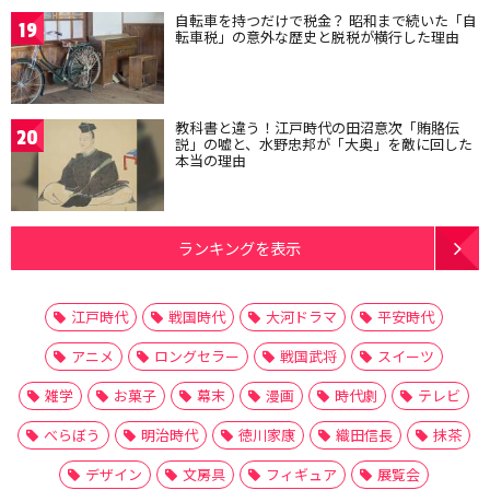
自転車を持つだけで税金？ 昭和まで続いた「自
19
転車税」の意外な歴史と脱税が横行した理由
教科書と違う！江戸時代の田沼意次「賄賂伝
20
説」の嘘と、水野忠邦が「大奥」を敵に回した
本当の理由
ランキングを表示
江戸時代
戦国時代
大河ドラマ
平安時代
アニメ
ロングセラー
戦国武将
スイーツ
雑学
お菓子
幕末
漫画
時代劇
テレビ
べらぼう
明治時代
徳川家康
織田信長
抹茶
デザイン
文房具
フィギュア
展覧会