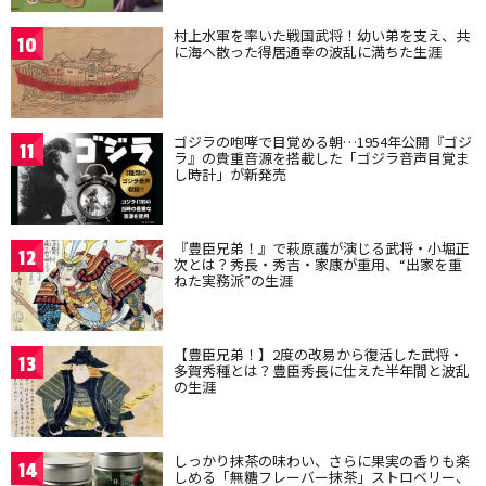
村上水軍を率いた戦国武将！幼い弟を支え、共
10
に海へ散った得居通幸の波乱に満ちた生涯
ゴジラの咆哮で目覚める朝…1954年公開『ゴジ
11
ラ』の貴重音源を搭載した「ゴジラ音声目覚ま
し時計」が新発売
『豊臣兄弟！』で萩原護が演じる武将・小堀正
12
次とは？秀長・秀吉・家康が重用、“出家を重
ねた実務派”の生涯
【豊臣兄弟！】2度の改易から復活した武将・
13
多賀秀種とは？豊臣秀長に仕えた半年間と波乱
の生涯
しっかり抹茶の味わい、さらに果実の香りも楽
14
しめる「無糖フレーバー抹茶」ストロベリー、