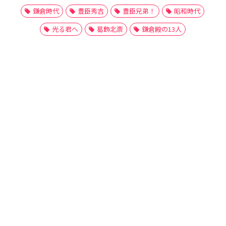
鎌倉時代
豊臣秀吉
豊臣兄弟！
昭和時代
光る君へ
葛飾北斎
鎌倉殿の13人