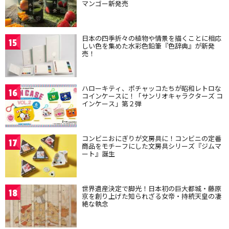
マンゴー新発売
日本の四季折々の植物や情景を描くことに相応
15
しい色を集めた水彩色鉛筆『色辞典』が新発
売！
ハローキティ、ポチャッコたちが昭和レトロな
16
コインケースに！「サンリオキャラクターズ コ
インケース」第２弾
コンビニおにぎりが文房具に！コンビニの定番
17
商品をモチーフにした文房具シリーズ『ジムマ
ート』誕生
世界遺産決定で脚光！日本初の巨大都城・藤原
18
京を創り上げた知られざる女帝・持統天皇の凄
絶な執念