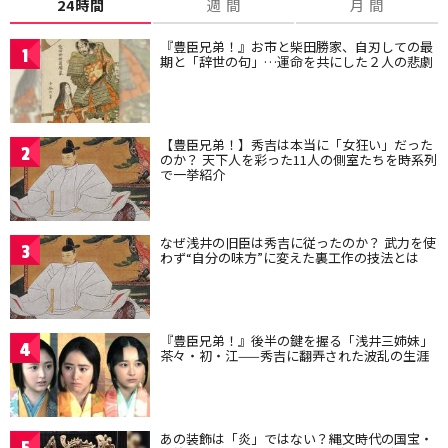
24時間
週 間
月 間
『豊臣兄弟！』お市と柴田勝家、自刃しての最
1
期と「辞世の句」…運命を共にした２人の悲劇
【豊臣兄弟！】秀吉は本当に「女狂い」だった
2
のか？ 天下人を彩った11人の側室たちを時系列
で一挙紹介
なぜ浅井の旧臣は秀吉に従ったのか？ 武力を使
3
わず“自分の味方”に変えた裏工作の技法とは
『豊臣兄弟！』後半の鍵を握る「浅井三姉妹」
4
茶々・初・江——秀吉に翻弄された波乱の生涯
あの装飾は「炎」ではない？縄文時代の国宝・
5