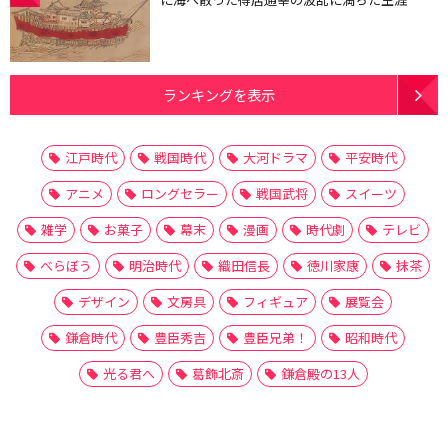
ランキングを表示
江戸時代
戦国時代
大河ドラマ
平安時代
アニメ
ロングセラー
戦国武将
スイーツ
雑学
お菓子
幕末
漫画
時代劇
テレビ
べらぼう
明治時代
織田信長
徳川家康
抹茶
デザイン
文房具
フィギュア
展覧会
鎌倉時代
豊臣秀吉
豊臣兄弟！
昭和時代
光る君へ
葛飾北斎
鎌倉殿の13人