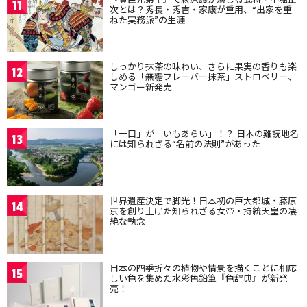
11
次とは？秀長・秀吉・家康が重用、“出家を重
ねた実務派”の生涯
しっかり抹茶の味わい、さらに果実の香りも楽
12
しめる「無糖フレーバー抹茶」ストロベリー、
マンゴー新発売
「一口」が「いもあらい」！？ 日本の難読地名
13
には知られざる“名前の法則”があった
世界遺産決定で脚光！日本初の巨大都城・藤原
14
京を創り上げた知られざる女帝・持統天皇の凄
絶な執念
日本の四季折々の植物や情景を描くことに相応
15
しい色を集めた水彩色鉛筆『色辞典』が新発
売！