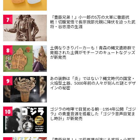
『豊臣兄弟！』小一郎の5万の大軍に徹底抗
7
戦！切腹覚悟で長宗我部元親に降伏を迫った武
将・谷忠澄の生涯
土偶なりきりパーカーも！青森の縄文遺跡群で
8
発掘された土偶がモチーフのキュートなグッズ
が新発売
あの装飾は「炎」ではない？縄文時代の国宝・
9
火焔型土器、5000年前の人々が刻んだ謎とデザ
インの秘密
ゴジラの咆哮で目覚める朝…1954年公開『ゴジ
10
ラ』の貴重音源を搭載した「ゴジラ音声目覚ま
し時計」が新発売
『豊臣兄弟！』で萩原護が演じる武将・小堀正