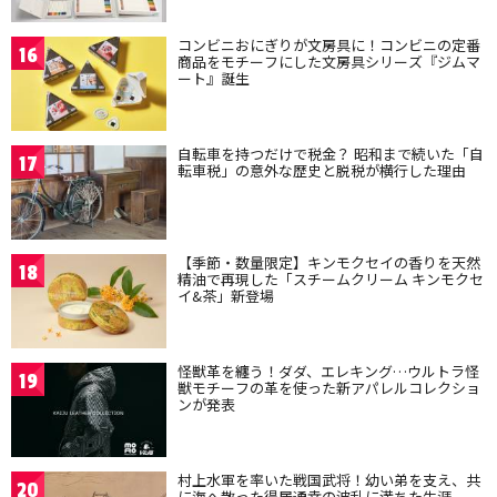
コンビニおにぎりが文房具に！コンビニの定番
16
商品をモチーフにした文房具シリーズ『ジムマ
ート』誕生
自転車を持つだけで税金？ 昭和まで続いた「自
17
転車税」の意外な歴史と脱税が横行した理由
【季節・数量限定】キンモクセイの香りを天然
18
精油で再現した「スチームクリーム キンモクセ
イ&茶」新登場
怪獣革を纏う！ダダ、エレキング…ウルトラ怪
19
獣モチーフの革を使った新アパレルコレクショ
ンが発表
村上水軍を率いた戦国武将！幼い弟を支え、共
20
に海へ散った得居通幸の波乱に満ちた生涯