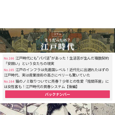
江戸時代にも“パパ活”があった！生活苦が生んだ複数契約
No.166
「安囲い」という女たちの現実
江戸のインフラは先進国レベル！近代化に出遅れたはずの
No.165
江戸時代、実は産業技術の高さにペリーも驚いていた
猫のノミ取りついでに売春？少年との性愛「陰間茶屋」に
No.164
は女性客も！江戸時代の買春システム【後編】
バックナンバー