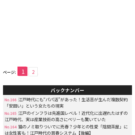
1
2
ページ:
バックナンバー
江戸時代にも“パパ活”があった！生活苦が生んだ複数契約
No.166
「安囲い」という女たちの現実
江戸のインフラは先進国レベル！近代化に出遅れたはずの
No.165
江戸時代、実は産業技術の高さにペリーも驚いていた
猫のノミ取りついでに売春？少年との性愛「陰間茶屋」に
No.164
は女性客も！江戸時代の買春システム【後編】