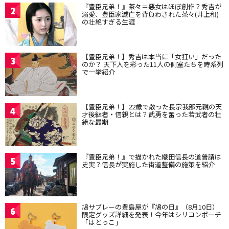
『豊臣兄弟！』茶々＝悪女はほぼ創作？秀吉が
2
溺愛、豊臣家滅亡を背負わされた茶々(井上和)
の壮絶すぎる生涯
【豊臣兄弟！】秀吉は本当に「女狂い」だった
3
のか？ 天下人を彩った11人の側室たちを時系列
で一挙紹介
【豊臣兄弟！】22歳で散った長宗我部元親の天
4
才後継者・信親とは？武勇を奮った若武者の壮
絶な最期
『豊臣兄弟！』で描かれた織田信長の道普請は
5
史実？信長が実施した街道整備の施策を紹介
鳩サブレーの豊島屋が『鳩の日』（8月10日）
6
限定グッズ詳細を発表！今年はシリコンポーチ
「はとっこ」