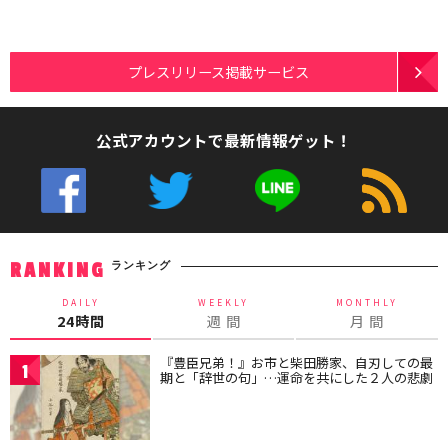
プレスリリース掲載サービス
公式アカウントで最新情報ゲット！
ランキング
RANKING
DAILY
WEEKLY
MONTHLY
24時間
週 間
月 間
『豊臣兄弟！』お市と柴田勝家、自刃しての最
1
期と「辞世の句」…運命を共にした２人の悲劇