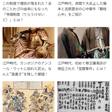
この制度で僧侶が憎まれた？あ
江戸時代、世間で大炎上した旗
のことわざの由来にもなった
本と吉原遊女の心中事件「藤枝
「寺請制度（てらうけせい
心中」をご紹介
ど）」とは？
江戸時代、カンボジアのアンコ
江戸時代、初めて尊王攘夷派が
ール・ワットに訪れた武士。な
弾圧された「宝暦事件」とは？
んと”落書き”を残して帰国！