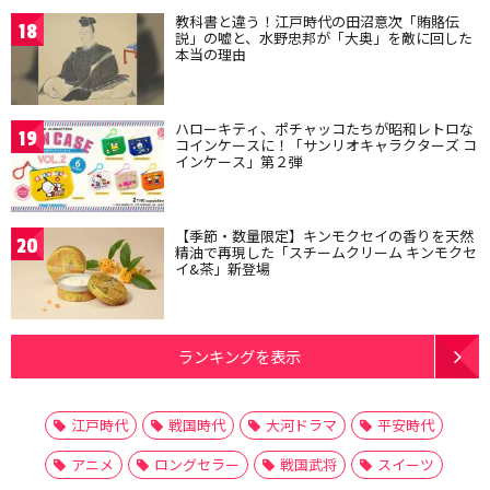
教科書と違う！江戸時代の田沼意次「賄賂伝
18
説」の嘘と、水野忠邦が「大奥」を敵に回した
本当の理由
ハローキティ、ポチャッコたちが昭和レトロな
19
コインケースに！「サンリオキャラクターズ コ
インケース」第２弾
【季節・数量限定】キンモクセイの香りを天然
20
精油で再現した「スチームクリーム キンモクセ
イ&茶」新登場
ランキングを表示
江戸時代
戦国時代
大河ドラマ
平安時代
アニメ
ロングセラー
戦国武将
スイーツ