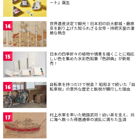
ート』誕生
世界遺産決定で脚光！日本初の巨大都城・藤原
14
京を創り上げた知られざる女帝・持統天皇の凄
絶な執念
日本の四季折々の植物や情景を描くことに相応
15
しい色を集めた水彩色鉛筆『色辞典』が新発
売！
自転車を持つだけで税金？ 昭和まで続いた「自
16
転車税」の意外な歴史と脱税が横行した理由
村上水軍を率いた戦国武将！幼い弟を支え、共
17
に海へ散った得居通幸の波乱に満ちた生涯