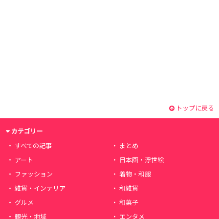
トップに戻る
カテゴリー
すべての記事
まとめ
アート
日本画・浮世絵
ファッション
着物・和服
雑貨・インテリア
和雑貨
グルメ
和菓子
観光・地域
エンタメ