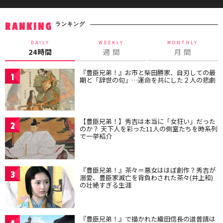
ランキング
RANKING
DAILY
WEEKLY
MONTHLY
24時間
週 間
月 間
『豊臣兄弟！』お市と柴田勝家、自刃しての最
1
期と「辞世の句」…運命を共にした２人の悲劇
【豊臣兄弟！】秀吉は本当に「女狂い」だった
2
のか？ 天下人を彩った11人の側室たちを時系列
で一挙紹介
『豊臣兄弟！』茶々＝悪女はほぼ創作？秀吉が
3
溺愛、豊臣家滅亡を背負わされた茶々(井上和)
の壮絶すぎる生涯
『豊臣兄弟！』で描かれた織田信長の道普請は