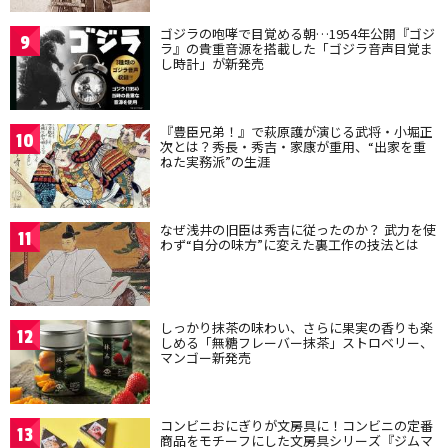
ゴジラの咆哮で目覚める朝…1954年公開『ゴジ
9
ラ』の貴重音源を搭載した「ゴジラ音声目覚ま
し時計」が新発売
『豊臣兄弟！』で萩原護が演じる武将・小堀正
10
次とは？秀長・秀吉・家康が重用、“出家を重
ねた実務派”の生涯
なぜ浅井の旧臣は秀吉に従ったのか？ 武力を使
11
わず“自分の味方”に変えた裏工作の技法とは
しっかり抹茶の味わい、さらに果実の香りも楽
12
しめる「無糖フレーバー抹茶」ストロベリー、
マンゴー新発売
コンビニおにぎりが文房具に！コンビニの定番
13
商品をモチーフにした文房具シリーズ『ジムマ