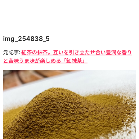
img_254838_5
元記事:
紅茶の抹茶。互いを引き立たせ合い豊潤な香り
と苦味うま味が楽しめる「紅抹茶」