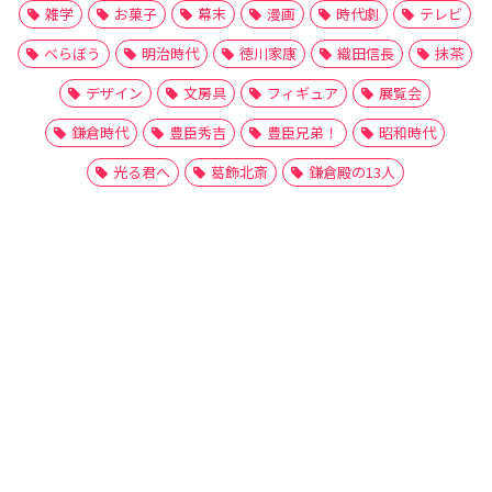
雑学
お菓子
幕末
漫画
時代劇
テレビ
べらぼう
明治時代
徳川家康
織田信長
抹茶
デザイン
文房具
フィギュア
展覧会
鎌倉時代
豊臣秀吉
豊臣兄弟！
昭和時代
光る君へ
葛飾北斎
鎌倉殿の13人