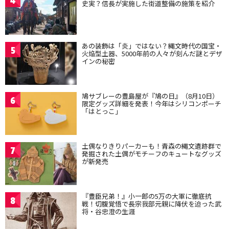
4
史実？信長が実施した街道整備の施策を紹介
あの装飾は「炎」ではない？縄文時代の国宝・
5
火焔型土器、5000年前の人々が刻んだ謎とデザ
インの秘密
鳩サブレーの豊島屋が『鳩の日』（8月10日）
6
限定グッズ詳細を発表！今年はシリコンポーチ
「はとっこ」
土偶なりきりパーカーも！青森の縄文遺跡群で
7
発掘された土偶がモチーフのキュートなグッズ
が新発売
『豊臣兄弟！』小一郎の5万の大軍に徹底抗
8
戦！切腹覚悟で長宗我部元親に降伏を迫った武
将・谷忠澄の生涯