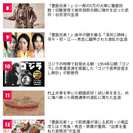
『豊臣兄弟！』小一郎の5万の大軍に徹底抗
8
戦！切腹覚悟で長宗我部元親に降伏を迫った武
将・谷忠澄の生涯
『豊臣兄弟！』後半の鍵を握る「浅井三姉妹」
9
茶々・初・江——秀吉に翻弄された波乱の生涯
ゴジラの咆哮で目覚める朝…1954年公開『ゴジ
10
ラ』の貴重音源を搭載した「ゴジラ音声目覚ま
し時計」が新発売
村上水軍を率いた戦国武将！幼い弟を支え、共
11
に海へ散った得居通幸の波乱に満ちた生涯
『豊臣兄弟！』で萩原護が演じる武将・小堀正
12
次とは？秀長・秀吉・家康が重用、“出家を重
ねた実務派”の生涯