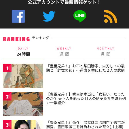
公式アカウントで最新情報ゲット！
ランキング
RANKING
DAILY
WEEKLY
MONTHLY
24時間
週 間
月 間
『豊臣兄弟！』お市と柴田勝家、自刃しての最
1
期と「辞世の句」…運命を共にした２人の悲劇
【豊臣兄弟！】秀吉は本当に「女狂い」だった
2
のか？ 天下人を彩った11人の側室たちを時系列
で一挙紹介
『豊臣兄弟！』茶々＝悪女はほぼ創作？秀吉が
3
溺愛、豊臣家滅亡を背負わされた茶々(井上和)