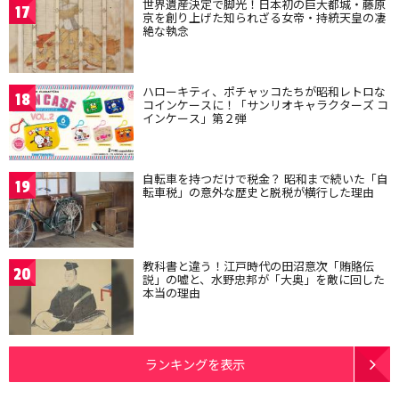
世界遺産決定で脚光！日本初の巨大都城・藤原
17
京を創り上げた知られざる女帝・持統天皇の凄
絶な執念
ハローキティ、ポチャッコたちが昭和レトロな
18
コインケースに！「サンリオキャラクターズ コ
インケース」第２弾
自転車を持つだけで税金？ 昭和まで続いた「自
19
転車税」の意外な歴史と脱税が横行した理由
教科書と違う！江戸時代の田沼意次「賄賂伝
20
説」の嘘と、水野忠邦が「大奥」を敵に回した
本当の理由
ランキングを表示