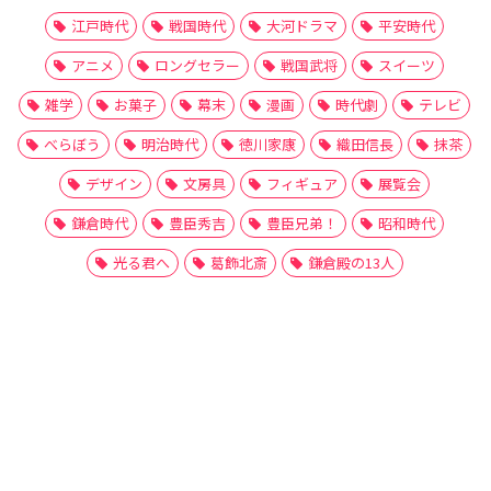
江戸時代
戦国時代
大河ドラマ
平安時代
アニメ
ロングセラー
戦国武将
スイーツ
雑学
お菓子
幕末
漫画
時代劇
テレビ
べらぼう
明治時代
徳川家康
織田信長
抹茶
デザイン
文房具
フィギュア
展覧会
鎌倉時代
豊臣秀吉
豊臣兄弟！
昭和時代
光る君へ
葛飾北斎
鎌倉殿の13人