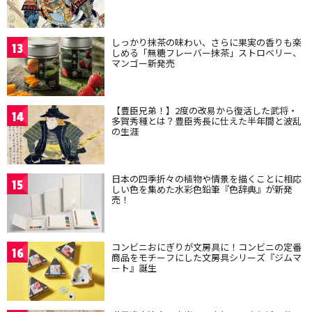
しっかり抹茶の味わい、さらに果実の香りも楽
13
しめる「無糖フレーバー抹茶」ストロベリー、
マンゴー新発売
【豊臣兄弟！】2度の改易から復活した武将・
14
多賀秀種とは？豊臣秀長に仕えた半年間と波乱
の生涯
日本の四季折々の植物や情景を描くことに相応
15
しい色を集めた水彩色鉛筆『色辞典』が新発
売！
コンビニおにぎりが文房具に！コンビニの定番
16
商品をモチーフにした文房具シリーズ『ジムマ
ート』誕生