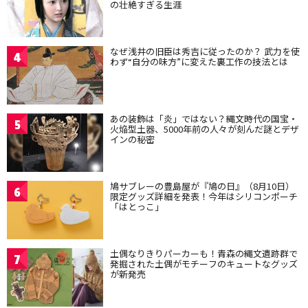
の壮絶すぎる生涯
なぜ浅井の旧臣は秀吉に従ったのか？ 武力を使
4
わず“自分の味方”に変えた裏工作の技法とは
あの装飾は「炎」ではない？縄文時代の国宝・
5
火焔型土器、5000年前の人々が刻んだ謎とデザ
インの秘密
鳩サブレーの豊島屋が『鳩の日』（8月10日）
6
限定グッズ詳細を発表！今年はシリコンポーチ
「はとっこ」
土偶なりきりパーカーも！青森の縄文遺跡群で
7
発掘された土偶がモチーフのキュートなグッズ
が新発売