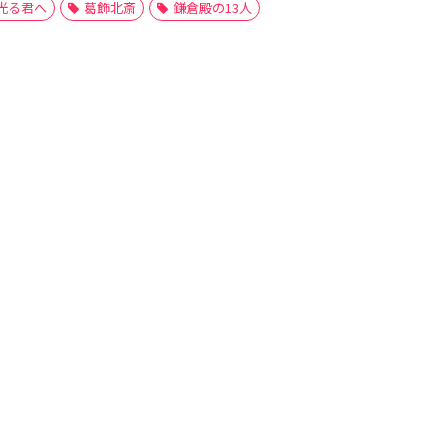
光る君へ
葛飾北斎
鎌倉殿の13人