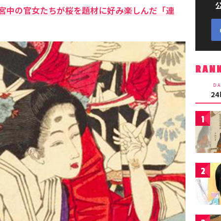
宮中の官女たちが桜を題材に好み楽しんだ「連
RAN
DA
2
1
2