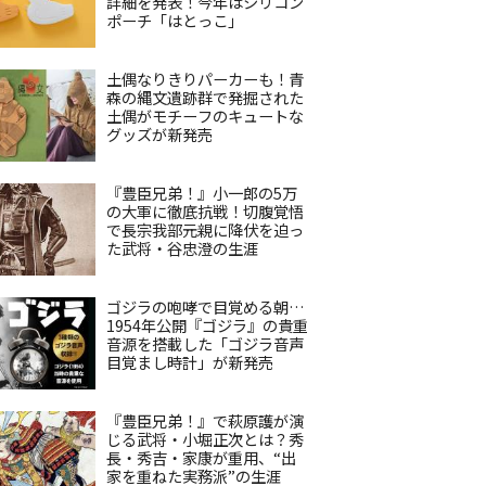
詳細を発表！今年はシリコン
ポーチ「はとっこ」
土偶なりきりパーカーも！青
森の縄文遺跡群で発掘された
土偶がモチーフのキュートな
グッズが新発売
『豊臣兄弟！』小一郎の5万
の大軍に徹底抗戦！切腹覚悟
で長宗我部元親に降伏を迫っ
た武将・谷忠澄の生涯
ゴジラの咆哮で目覚める朝…
1954年公開『ゴジラ』の貴重
音源を搭載した「ゴジラ音声
目覚まし時計」が新発売
『豊臣兄弟！』で萩原護が演
じる武将・小堀正次とは？秀
長・秀吉・家康が重用、“出
家を重ねた実務派”の生涯