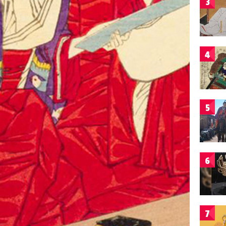
3
4
5
6
7