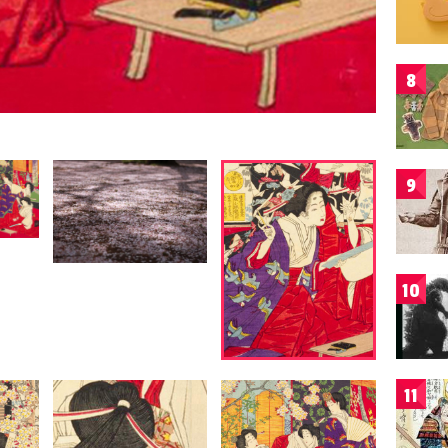
8
9
10
11