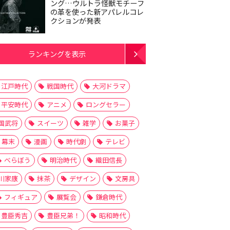
ング…ウルトラ怪獣モチーフ
の革を使った新アパレルコレ
クションが発表
ランキングを表示
江戸時代
戦国時代
大河ドラマ
平安時代
アニメ
ロングセラー
国武将
スイーツ
雑学
お菓子
幕末
漫画
時代劇
テレビ
べらぼう
明治時代
織田信長
川家康
抹茶
デザイン
文房具
フィギュア
展覧会
鎌倉時代
豊臣秀吉
豊臣兄弟！
昭和時代