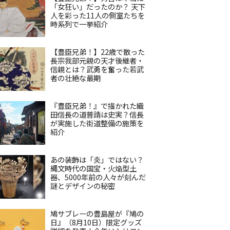
「女狂い」だったのか？ 天下
人を彩った11人の側室たちを
時系列で一挙紹介
【豊臣兄弟！】22歳で散った
長宗我部元親の天才後継者・
信親とは？武勇を奮った若武
者の壮絶な最期
『豊臣兄弟！』で描かれた織
田信長の道普請は史実？信長
が実施した街道整備の施策を
紹介
あの装飾は「炎」ではない？
縄文時代の国宝・火焔型土
器、5000年前の人々が刻んだ
謎とデザインの秘密
鳩サブレーの豊島屋が『鳩の
日』（8月10日）限定グッズ