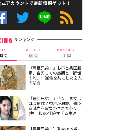
公式アカウントで最新情報ゲット！
ランキング
KING
ILY
WEEKLY
MONTHLY
4時間
週 間
月 間
『豊臣兄弟！』お市と柴田勝
家、自刃しての最期と「辞世
の句」…運命を共にした２人
の悲劇
『豊臣兄弟！』茶々＝悪女は
ほぼ創作？秀吉が溺愛、豊臣
家滅亡を背負わされた茶々
(井上和)の壮絶すぎる生涯
【豊臣兄弟！】秀吉は本当に