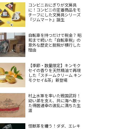
コンビニおにぎりが文房具
に！コンビニの定番商品をモ
チーフにした文房具シリーズ
『ジムマート』誕生
自転車を持つだけで税金？ 昭
和まで続いた「自転車税」の
意外な歴史と脱税が横行した
理由
【季節・数量限定】キンモク
セイの香りを天然精油で再現
した「スチームクリーム キン
モクセイ&茶」新登場
村上水軍を率いた戦国武将！
幼い弟を支え、共に海へ散っ
た得居通幸の波乱に満ちた生
涯
怪獣革を纏う！ダダ、エレキ