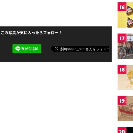
16
この写真が気に入ったらフォロー！
17
18
19
20