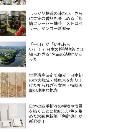
しっかり抹茶の味わい、さら
に果実の香りも楽しめる「無
糖フレーバー抹茶」ストロベ
リー、マンゴー新発売
「一口」が「いもあら
い」！？ 日本の難読地名には
知られざる“名前の法則”があ
った
世界遺産決定で脚光！日本初
の巨大都城・藤原京を創り上
げた知られざる女帝・持統天
皇の凄絶な執念
日本の四季折々の植物や情景
を描くことに相応しい色を集
めた水彩色鉛筆『色辞典』が
新発売！