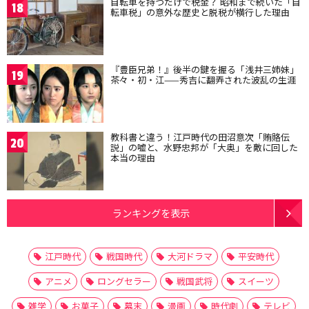
自転車を持つだけで税金？ 昭和まで続いた「自
18
転車税」の意外な歴史と脱税が横行した理由
『豊臣兄弟！』後半の鍵を握る「浅井三姉妹」
19
茶々・初・江——秀吉に翻弄された波乱の生涯
教科書と違う！江戸時代の田沼意次「賄賂伝
20
説」の嘘と、水野忠邦が「大奥」を敵に回した
本当の理由
ランキングを表示
江戸時代
戦国時代
大河ドラマ
平安時代
アニメ
ロングセラー
戦国武将
スイーツ
雑学
お菓子
幕末
漫画
時代劇
テレビ