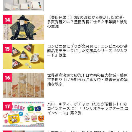
【豊臣兄弟！】2度の改易から復活した武将・
14
多賀秀種とは？豊臣秀長に仕えた半年間と波乱
の生涯
コンビニおにぎりが文房具に！コンビニの定番
15
商品をモチーフにした文房具シリーズ『ジムマ
ート』誕生
世界遺産決定で脚光！日本初の巨大都城・藤原
16
京を創り上げた知られざる女帝・持統天皇の凄
絶な執念
ハローキティ、ポチャッコたちが昭和レトロな
17
コインケースに！「サンリオキャラクターズ コ
インケース」第２弾