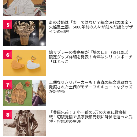
あの装飾は「炎」ではない？縄文時代の国宝・
5
火焔型土器、5000年前の人々が刻んだ謎とデザ
インの秘密
鳩サブレーの豊島屋が『鳩の日』（8月10日）
6
限定グッズ詳細を発表！今年はシリコンポーチ
「はとっこ」
土偶なりきりパーカーも！青森の縄文遺跡群で
7
発掘された土偶がモチーフのキュートなグッズ
が新発売
『豊臣兄弟！』小一郎の5万の大軍に徹底抗
8
戦！切腹覚悟で長宗我部元親に降伏を迫った武
将・谷忠澄の生涯