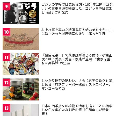
ゴジラの咆哮で目覚める朝…1954年公開『ゴジ
9
ラ』の貴重音源を搭載した「ゴジラ音声目覚ま
し時計」が新発売
村上水軍を率いた戦国武将！幼い弟を支え、共
10
に海へ散った得居通幸の波乱に満ちた生涯
『豊臣兄弟！』で萩原護が演じる武将・小堀正
11
次とは？秀長・秀吉・家康が重用、“出家を重
ねた実務派”の生涯
しっかり抹茶の味わい、さらに果実の香りも楽
12
しめる「無糖フレーバー抹茶」ストロベリー、
マンゴー新発売
日本の四季折々の植物や情景を描くことに相応
13
しい色を集めた水彩色鉛筆『色辞典』が新発
売！