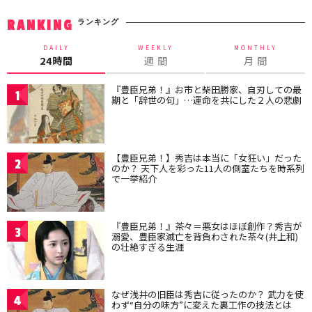
ランキング
RANKING
DAILY
WEEKLY
MONTHLY
24時間
週 間
月 間
『豊臣兄弟！』お市と柴田勝家、自刃しての最
1
期と「辞世の句」…運命を共にした２人の悲劇
【豊臣兄弟！】秀吉は本当に「女狂い」だった
2
のか？ 天下人を彩った11人の側室たちを時系列
で一挙紹介
『豊臣兄弟！』茶々＝悪女はほぼ創作？秀吉が
3
溺愛、豊臣家滅亡を背負わされた茶々(井上和)
の壮絶すぎる生涯
なぜ浅井の旧臣は秀吉に従ったのか？ 武力を使
4
わず“自分の味方”に変えた裏工作の技法とは