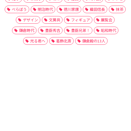
べらぼう
明治時代
徳川家康
織田信長
抹茶
デザイン
文房具
フィギュア
展覧会
鎌倉時代
豊臣秀吉
豊臣兄弟！
昭和時代
光る君へ
葛飾北斎
鎌倉殿の13人