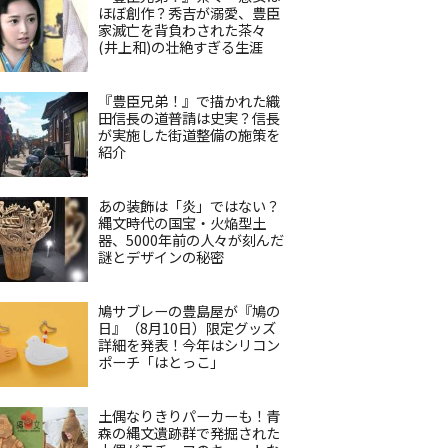
ほぼ創作？秀吉が溺愛、豊臣
家滅亡を背負わされた茶々
(井上和)の壮絶すぎる生涯
『豊臣兄弟！』で描かれた織
田信長の道普請は史実？信長
が実施した街道整備の施策を
紹介
あの装飾は「炎」ではない？
縄文時代の国宝・火焔型土
器、5000年前の人々が刻んだ
謎とデザインの秘密
鳩サブレーの豊島屋が『鳩の
日』（8月10日）限定グッズ
詳細を発表！今年はシリコン
ポーチ「はとっこ」
土偶なりきりパーカーも！青
森の縄文遺跡群で発掘された