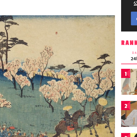
RAN
DA
2
1
2