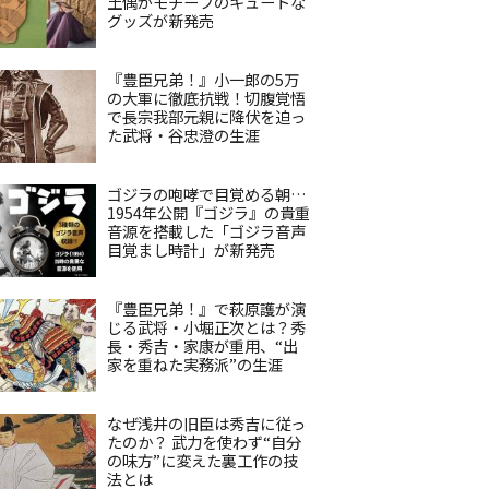
土偶がモチーフのキュートな
グッズが新発売
『豊臣兄弟！』小一郎の5万
の大軍に徹底抗戦！切腹覚悟
で長宗我部元親に降伏を迫っ
た武将・谷忠澄の生涯
ゴジラの咆哮で目覚める朝…
1954年公開『ゴジラ』の貴重
音源を搭載した「ゴジラ音声
目覚まし時計」が新発売
『豊臣兄弟！』で萩原護が演
じる武将・小堀正次とは？秀
長・秀吉・家康が重用、“出
家を重ねた実務派”の生涯
なぜ浅井の旧臣は秀吉に従っ
たのか？ 武力を使わず“自分
の味方”に変えた裏工作の技
法とは