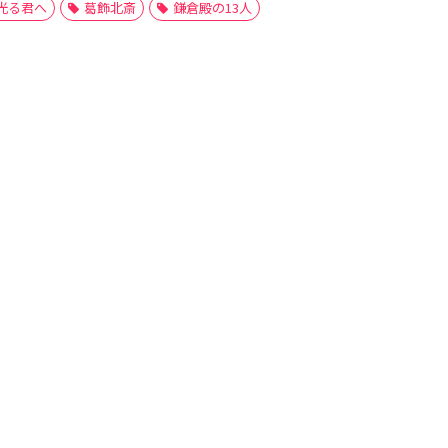
光る君へ
葛飾北斎
鎌倉殿の13人