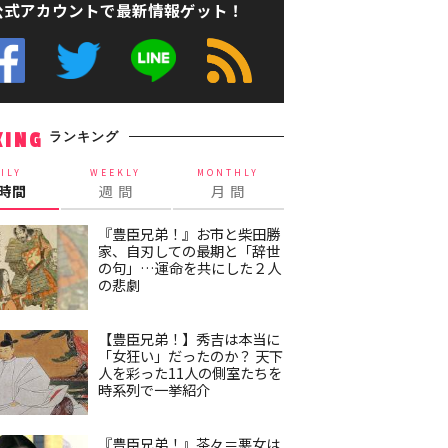
公式アカウントで最新情報ゲット！
ランキング
KING
ILY
WEEKLY
MONTHLY
4時間
週 間
月 間
『豊臣兄弟！』お市と柴田勝
家、自刃しての最期と「辞世
の句」…運命を共にした２人
の悲劇
【豊臣兄弟！】秀吉は本当に
「女狂い」だったのか？ 天下
人を彩った11人の側室たちを
時系列で一挙紹介
『豊臣兄弟！』茶々＝悪女は