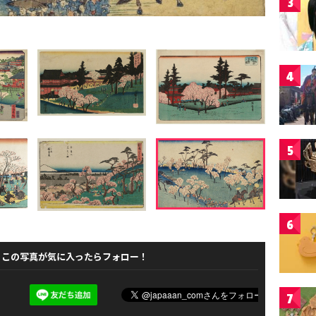
3
4
5
6
この写真が気に入ったらフォロー！
7