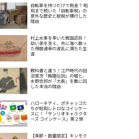
自転車を持つだけで税金？ 昭
和まで続いた「自転車税」の
意外な歴史と脱税が横行した
理由
村上水軍を率いた戦国武将！
幼い弟を支え、共に海へ散っ
た得居通幸の波乱に満ちた生
涯
教科書と違う！江戸時代の田
沼意次「賄賂伝説」の嘘と、
水野忠邦が「大奥」を敵に回
した本当の理由
ハローキティ、ポチャッコた
ちが昭和レトロなコインケー
スに！「サンリオキャラクタ
ーズ コインケース」第２弾
【季節・数量限定】キンモク