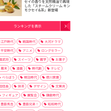
セイの香りを天然精油で再現
した「スチームクリーム キン
モクセイ&茶」新登場
ランキングを表示
江戸時代
戦国時代
大河ドラマ
平安時代
アニメ
ロングセラー
国武将
スイーツ
雑学
お菓子
幕末
漫画
時代劇
テレビ
べらぼう
明治時代
徳川家康
田信長
抹茶
デザイン
文房具
フィギュア
展覧会
鎌倉時代
豊臣秀吉
豊臣兄弟！
昭和時代