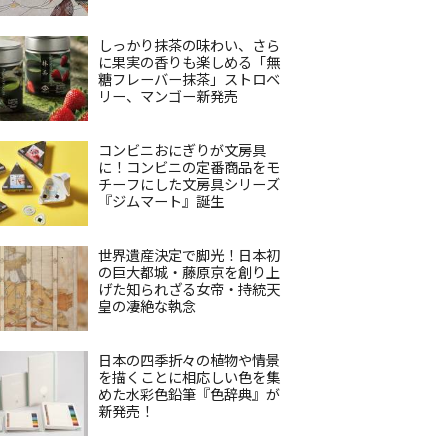
しっかり抹茶の味わい、さら
に果実の香りも楽しめる「無
糖フレーバー抹茶」ストロベ
リー、マンゴー新発売
コンビニおにぎりが文房具
に！コンビニの定番商品をモ
チーフにした文房具シリーズ
『ジムマート』誕生
世界遺産決定で脚光！日本初
の巨大都城・藤原京を創り上
げた知られざる女帝・持統天
皇の凄絶な執念
日本の四季折々の植物や情景
を描くことに相応しい色を集
めた水彩色鉛筆『色辞典』が
新発売！