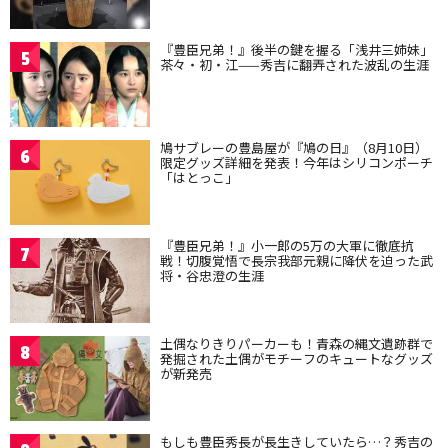
『豊臣兄弟！』後半の鍵を握る「浅井三姉妹」
5
茶々・初・江——秀吉に翻弄された波乱の生涯
鳩サブレーの豊島屋が『鳩の日』（8月10日）
6
限定グッズ詳細を発表！今年はシリコンポーチ
「はとっこ」
『豊臣兄弟！』小一郎の5万の大軍に徹底抗
7
戦！切腹覚悟で長宗我部元親に降伏を迫った武
将・谷忠澄の生涯
土偶なりきりパーカーも！青森の縄文遺跡群で
8
発掘された土偶がモチーフのキュートなグッズ
が新発売
もしも豊臣秀長が長生きしていたら…？秀吉の