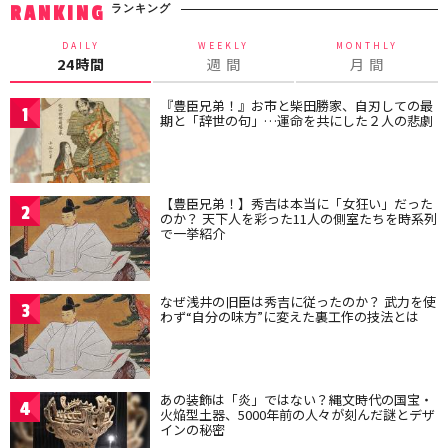
ランキング
RANKING
DAILY
WEEKLY
MONTHLY
24時間
週 間
月 間
『豊臣兄弟！』お市と柴田勝家、自刃しての最
1
期と「辞世の句」…運命を共にした２人の悲劇
【豊臣兄弟！】秀吉は本当に「女狂い」だった
2
のか？ 天下人を彩った11人の側室たちを時系列
で一挙紹介
なぜ浅井の旧臣は秀吉に従ったのか？ 武力を使
3
わず“自分の味方”に変えた裏工作の技法とは
あの装飾は「炎」ではない？縄文時代の国宝・
4
火焔型土器、5000年前の人々が刻んだ謎とデザ
インの秘密