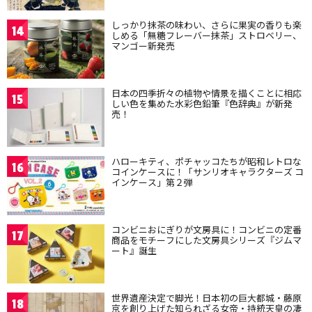
しっかり抹茶の味わい、さらに果実の香りも楽
14
しめる「無糖フレーバー抹茶」ストロベリー、
マンゴー新発売
日本の四季折々の植物や情景を描くことに相応
15
しい色を集めた水彩色鉛筆『色辞典』が新発
売！
ハローキティ、ポチャッコたちが昭和レトロな
16
コインケースに！「サンリオキャラクターズ コ
インケース」第２弾
コンビニおにぎりが文房具に！コンビニの定番
17
商品をモチーフにした文房具シリーズ『ジムマ
ート』誕生
世界遺産決定で脚光！日本初の巨大都城・藤原
18
京を創り上げた知られざる女帝・持統天皇の凄