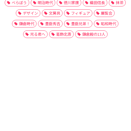
べらぼう
明治時代
徳川家康
織田信長
抹茶
デザイン
文房具
フィギュア
展覧会
鎌倉時代
豊臣秀吉
豊臣兄弟！
昭和時代
光る君へ
葛飾北斎
鎌倉殿の13人