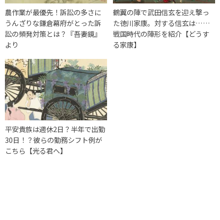
農作業が最優先！訴訟の多さに
鶴翼の陣で武田信玄を迎え撃っ
うんざりな鎌倉幕府がとった訴
た徳川家康。対する信玄は……
訟の頻発対策とは？『吾妻鏡』
戦国時代の陣形を紹介【どうす
より
る家康】
平安貴族は週休2日？半年で出勤
30日！？彼らの勤務シフト例が
こちら【光る君へ】