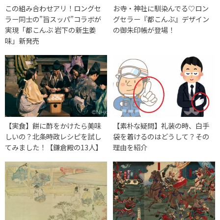
この組み合わせアリ！ロングセ
お寺・神社に馴染んでる♡ロン
ラー同士の”旨スッパ”コラボが
グセラー『都こんぶ』デザイン
実現「都こんぶ 岩下の新生姜
の御朱印帳が登場！
味」新発売
【実食】餅に酢をかけたら美味
【素朴な疑問】礼装の時、白手
しいの？北条時政レシピを試し
袋を着けるのはどうして？その
てみました！【鎌倉殿の13人】
理由を紹介