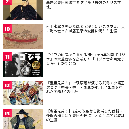
9
暴走と豊臣家滅亡を防げた「最強のカリスマ
性」
村上水軍を率いた戦国武将！幼い弟を支え、共
10
に海へ散った得居通幸の波乱に満ちた生涯
ゴジラの咆哮で目覚める朝…1954年公開『ゴジ
11
ラ』の貴重音源を搭載した「ゴジラ音声目覚ま
し時計」が新発売
『豊臣兄弟！』で萩原護が演じる武将・小堀正
12
次とは？秀長・秀吉・家康が重用、“出家を重
ねた実務派”の生涯
【豊臣兄弟！】2度の改易から復活した武将・
13
多賀秀種とは？豊臣秀長に仕えた半年間と波乱
の生涯