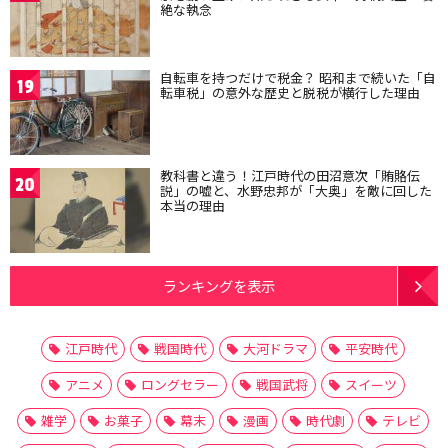
絶な執念
自転車を持つだけで税金？ 昭和まで続いた「自
19
転車税」の意外な歴史と脱税が横行した理由
教科書と違う！江戸時代の田沼意次「賄賂伝
20
説」の嘘と、水野忠邦が「大奥」を敵に回した
本当の理由
ランキングを表示
江戸時代
戦国時代
大河ドラマ
平安時代
アニメ
ロングセラー
戦国武将
スイーツ
雑学
お菓子
幕末
漫画
時代劇
テレビ