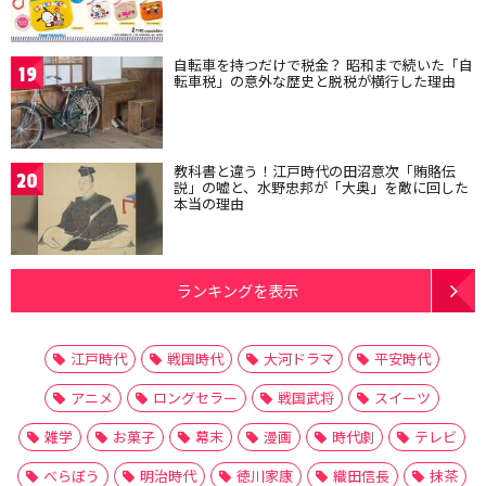
自転車を持つだけで税金？ 昭和まで続いた「自
19
転車税」の意外な歴史と脱税が横行した理由
教科書と違う！江戸時代の田沼意次「賄賂伝
20
説」の嘘と、水野忠邦が「大奥」を敵に回した
本当の理由
ランキングを表示
江戸時代
戦国時代
大河ドラマ
平安時代
アニメ
ロングセラー
戦国武将
スイーツ
雑学
お菓子
幕末
漫画
時代劇
テレビ
べらぼう
明治時代
徳川家康
織田信長
抹茶