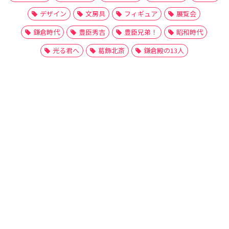
デザイン
文房具
フィギュア
展覧会
鎌倉時代
豊臣秀吉
豊臣兄弟！
昭和時代
光る君へ
葛飾北斎
鎌倉殿の13人