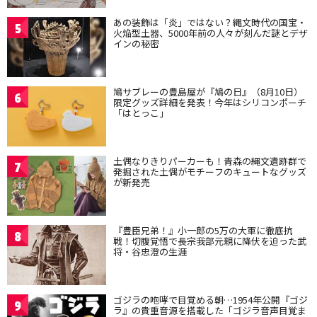
あの装飾は「炎」ではない？縄文時代の国宝・
5
火焔型土器、5000年前の人々が刻んだ謎とデザ
インの秘密
鳩サブレーの豊島屋が『鳩の日』（8月10日）
6
限定グッズ詳細を発表！今年はシリコンポーチ
「はとっこ」
土偶なりきりパーカーも！青森の縄文遺跡群で
7
発掘された土偶がモチーフのキュートなグッズ
が新発売
『豊臣兄弟！』小一郎の5万の大軍に徹底抗
8
戦！切腹覚悟で長宗我部元親に降伏を迫った武
将・谷忠澄の生涯
ゴジラの咆哮で目覚める朝…1954年公開『ゴジ
9
ラ』の貴重音源を搭載した「ゴジラ音声目覚ま