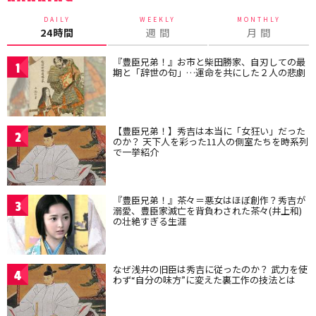
DAILY
WEEKLY
MONTHLY
24時間
週 間
月 間
『豊臣兄弟！』お市と柴田勝家、自刃しての最
1
期と「辞世の句」…運命を共にした２人の悲劇
【豊臣兄弟！】秀吉は本当に「女狂い」だった
2
のか？ 天下人を彩った11人の側室たちを時系列
で一挙紹介
『豊臣兄弟！』茶々＝悪女はほぼ創作？秀吉が
3
溺愛、豊臣家滅亡を背負わされた茶々(井上和)
の壮絶すぎる生涯
なぜ浅井の旧臣は秀吉に従ったのか？ 武力を使
4
わず“自分の味方”に変えた裏工作の技法とは