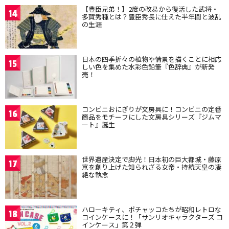
【豊臣兄弟！】2度の改易から復活した武将・
14
多賀秀種とは？豊臣秀長に仕えた半年間と波乱
の生涯
日本の四季折々の植物や情景を描くことに相応
15
しい色を集めた水彩色鉛筆『色辞典』が新発
売！
コンビニおにぎりが文房具に！コンビニの定番
16
商品をモチーフにした文房具シリーズ『ジムマ
ート』誕生
世界遺産決定で脚光！日本初の巨大都城・藤原
17
京を創り上げた知られざる女帝・持統天皇の凄
絶な執念
ハローキティ、ポチャッコたちが昭和レトロな
18
コインケースに！「サンリオキャラクターズ コ
インケース」第２弾