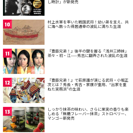
し時計」が新発売
村上水軍を率いた戦国武将！幼い弟を支え、共
10
に海へ散った得居通幸の波乱に満ちた生涯
『豊臣兄弟！』後半の鍵を握る「浅井三姉妹」
11
茶々・初・江——秀吉に翻弄された波乱の生涯
『豊臣兄弟！』で萩原護が演じる武将・小堀正
12
次とは？秀長・秀吉・家康が重用、“出家を重
ねた実務派”の生涯
しっかり抹茶の味わい、さらに果実の香りも楽
13
しめる「無糖フレーバー抹茶」ストロベリー、
マンゴー新発売