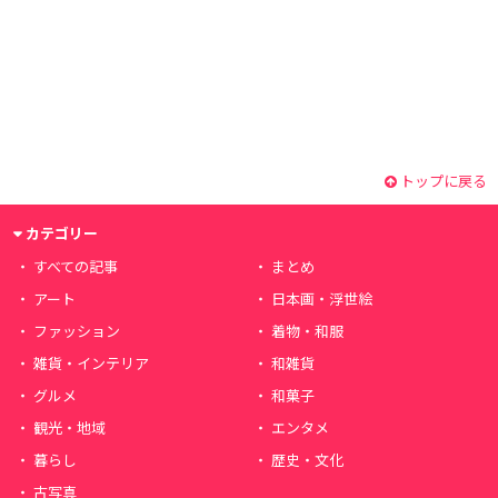
トップに戻る
カテゴリー
すべての記事
まとめ
アート
日本画・浮世絵
ファッション
着物・和服
雑貨・インテリア
和雑貨
グルメ
和菓子
観光・地域
エンタメ
暮らし
歴史・文化
古写真