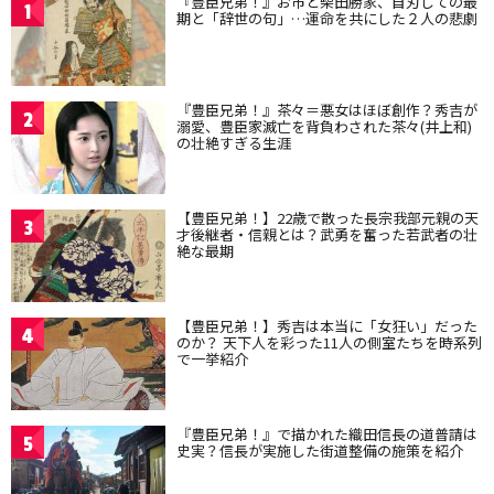
『豊臣兄弟！』お市と柴田勝家、自刃しての最
1
期と「辞世の句」…運命を共にした２人の悲劇
『豊臣兄弟！』茶々＝悪女はほぼ創作？秀吉が
2
溺愛、豊臣家滅亡を背負わされた茶々(井上和)
の壮絶すぎる生涯
【豊臣兄弟！】22歳で散った長宗我部元親の天
3
才後継者・信親とは？武勇を奮った若武者の壮
絶な最期
【豊臣兄弟！】秀吉は本当に「女狂い」だった
4
のか？ 天下人を彩った11人の側室たちを時系列
で一挙紹介
『豊臣兄弟！』で描かれた織田信長の道普請は
5
史実？信長が実施した街道整備の施策を紹介