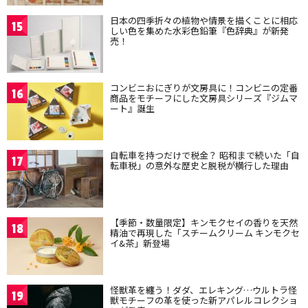
日本の四季折々の植物や情景を描くことに相応
15
しい色を集めた水彩色鉛筆『色辞典』が新発
売！
コンビニおにぎりが文房具に！コンビニの定番
16
商品をモチーフにした文房具シリーズ『ジムマ
ート』誕生
自転車を持つだけで税金？ 昭和まで続いた「自
17
転車税」の意外な歴史と脱税が横行した理由
【季節・数量限定】キンモクセイの香りを天然
18
精油で再現した「スチームクリーム キンモクセ
イ&茶」新登場
怪獣革を纏う！ダダ、エレキング…ウルトラ怪
19
獣モチーフの革を使った新アパレルコレクショ