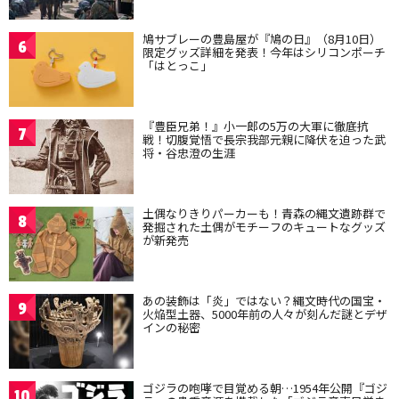
鳩サブレーの豊島屋が『鳩の日』（8月10日）
6
限定グッズ詳細を発表！今年はシリコンポーチ
「はとっこ」
『豊臣兄弟！』小一郎の5万の大軍に徹底抗
7
戦！切腹覚悟で長宗我部元親に降伏を迫った武
将・谷忠澄の生涯
土偶なりきりパーカーも！青森の縄文遺跡群で
8
発掘された土偶がモチーフのキュートなグッズ
が新発売
あの装飾は「炎」ではない？縄文時代の国宝・
9
火焔型土器、5000年前の人々が刻んだ謎とデザ
インの秘密
ゴジラの咆哮で目覚める朝…1954年公開『ゴジ
10