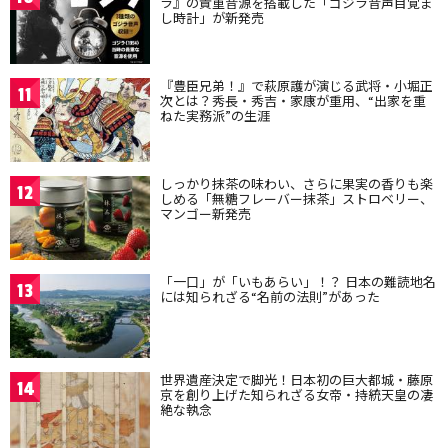
ラ』の貴重音源を搭載した「ゴジラ音声目覚ま
し時計」が新発売
『豊臣兄弟！』で萩原護が演じる武将・小堀正
11
次とは？秀長・秀吉・家康が重用、“出家を重
ねた実務派”の生涯
しっかり抹茶の味わい、さらに果実の香りも楽
12
しめる「無糖フレーバー抹茶」ストロベリー、
マンゴー新発売
「一口」が「いもあらい」！？ 日本の難読地名
13
には知られざる“名前の法則”があった
世界遺産決定で脚光！日本初の巨大都城・藤原
14
京を創り上げた知られざる女帝・持統天皇の凄
絶な執念