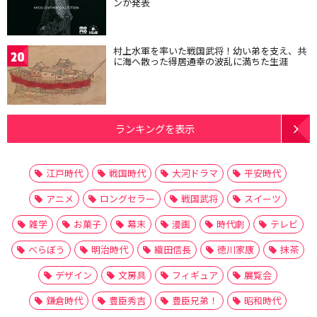
ンが発表
村上水軍を率いた戦国武将！幼い弟を支え、共
20
に海へ散った得居通幸の波乱に満ちた生涯
ランキングを表示
江戸時代
戦国時代
大河ドラマ
平安時代
アニメ
ロングセラー
戦国武将
スイーツ
雑学
お菓子
幕末
漫画
時代劇
テレビ
べらぼう
明治時代
織田信長
徳川家康
抹茶
デザイン
文房具
フィギュア
展覧会
鎌倉時代
豊臣秀吉
豊臣兄弟！
昭和時代