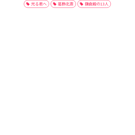
光る君へ
葛飾北斎
鎌倉殿の13人