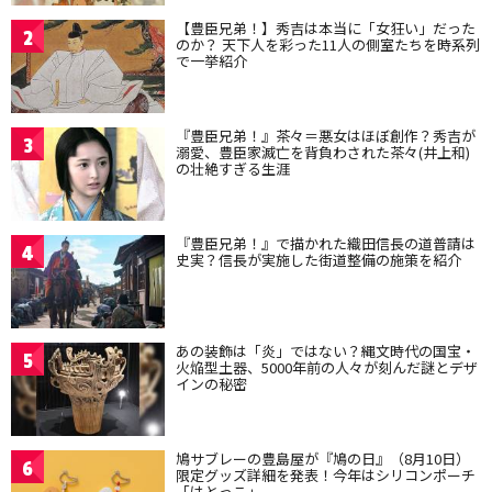
【豊臣兄弟！】秀吉は本当に「女狂い」だった
2
のか？ 天下人を彩った11人の側室たちを時系列
で一挙紹介
『豊臣兄弟！』茶々＝悪女はほぼ創作？秀吉が
3
溺愛、豊臣家滅亡を背負わされた茶々(井上和)
の壮絶すぎる生涯
『豊臣兄弟！』で描かれた織田信長の道普請は
4
史実？信長が実施した街道整備の施策を紹介
あの装飾は「炎」ではない？縄文時代の国宝・
5
火焔型土器、5000年前の人々が刻んだ謎とデザ
インの秘密
鳩サブレーの豊島屋が『鳩の日』（8月10日）
6
限定グッズ詳細を発表！今年はシリコンポーチ
「はとっこ」