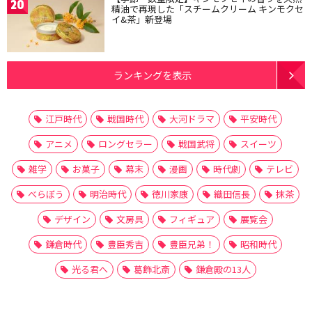
20
精油で再現した「スチームクリーム キンモクセ
イ&茶」新登場
ランキングを表示
江戸時代
戦国時代
大河ドラマ
平安時代
アニメ
ロングセラー
戦国武将
スイーツ
雑学
お菓子
幕末
漫画
時代劇
テレビ
べらぼう
明治時代
徳川家康
織田信長
抹茶
デザイン
文房具
フィギュア
展覧会
鎌倉時代
豊臣秀吉
豊臣兄弟！
昭和時代
光る君へ
葛飾北斎
鎌倉殿の13人