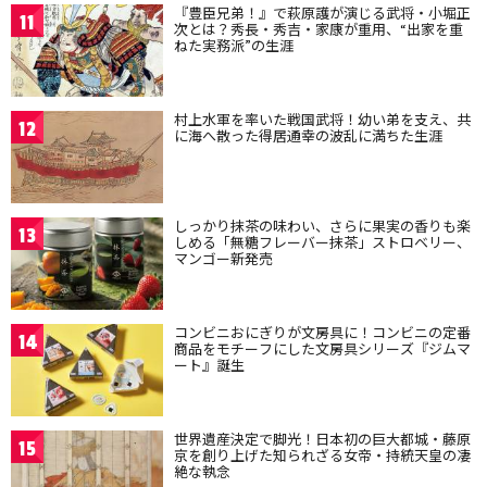
『豊臣兄弟！』で萩原護が演じる武将・小堀正
11
次とは？秀長・秀吉・家康が重用、“出家を重
ねた実務派”の生涯
村上水軍を率いた戦国武将！幼い弟を支え、共
12
に海へ散った得居通幸の波乱に満ちた生涯
しっかり抹茶の味わい、さらに果実の香りも楽
13
しめる「無糖フレーバー抹茶」ストロベリー、
マンゴー新発売
コンビニおにぎりが文房具に！コンビニの定番
14
商品をモチーフにした文房具シリーズ『ジムマ
ート』誕生
世界遺産決定で脚光！日本初の巨大都城・藤原
15
京を創り上げた知られざる女帝・持統天皇の凄
絶な執念