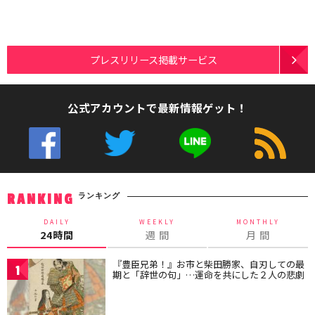
プレスリリース掲載サービス
公式アカウントで最新情報ゲット！
ランキング
RANKING
DAILY
WEEKLY
MONTHLY
24時間
週 間
月 間
『豊臣兄弟！』お市と柴田勝家、自刃しての最
1
期と「辞世の句」…運命を共にした２人の悲劇