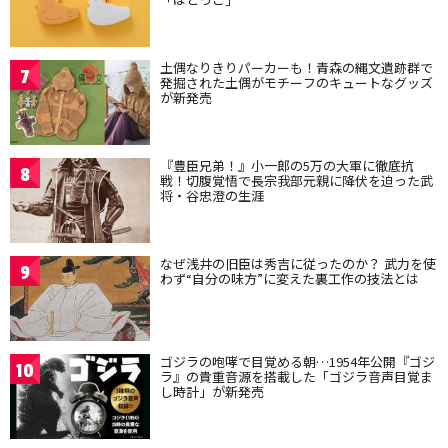
土偶なりきりパーカーも！青森の縄文遺跡群で
7
発掘された土偶がモチーフのキュートなグッズ
が新発売
『豊臣兄弟！』小一郎の5万の大軍に徹底抗
8
戦！切腹覚悟で長宗我部元親に降伏を迫った武
将・谷忠澄の生涯
なぜ浅井の旧臣は秀吉に従ったのか？ 武力を使
9
わず“自分の味方”に変えた裏工作の技法とは
ゴジラの咆哮で目覚める朝…1954年公開『ゴジ
10
ラ』の貴重音源を搭載した「ゴジラ音声目覚ま
し時計」が新発売