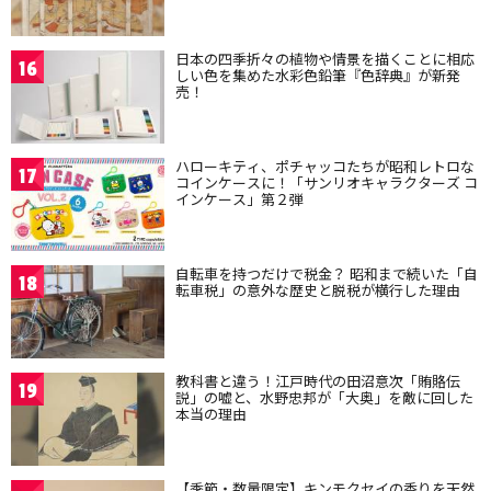
日本の四季折々の植物や情景を描くことに相応
16
しい色を集めた水彩色鉛筆『色辞典』が新発
売！
ハローキティ、ポチャッコたちが昭和レトロな
17
コインケースに！「サンリオキャラクターズ コ
インケース」第２弾
自転車を持つだけで税金？ 昭和まで続いた「自
18
転車税」の意外な歴史と脱税が横行した理由
教科書と違う！江戸時代の田沼意次「賄賂伝
19
説」の嘘と、水野忠邦が「大奥」を敵に回した
本当の理由
【季節・数量限定】キンモクセイの香りを天然