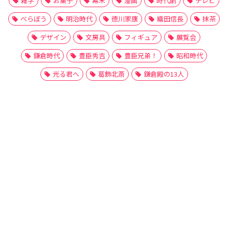
雑学
お菓子
幕末
漫画
時代劇
テレビ
べらぼう
明治時代
徳川家康
織田信長
抹茶
デザイン
文房具
フィギュア
展覧会
鎌倉時代
豊臣秀吉
豊臣兄弟！
昭和時代
光る君へ
葛飾北斎
鎌倉殿の13人