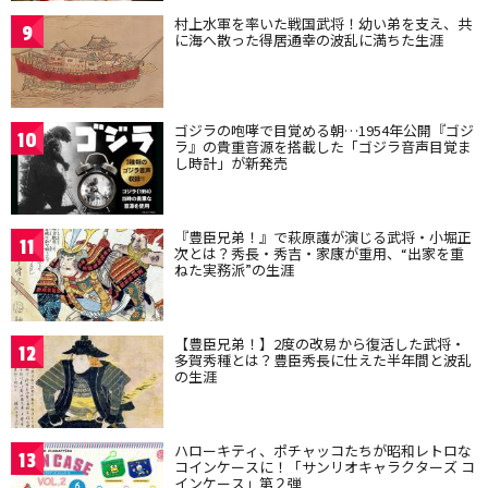
村上水軍を率いた戦国武将！幼い弟を支え、共
9
に海へ散った得居通幸の波乱に満ちた生涯
ゴジラの咆哮で目覚める朝…1954年公開『ゴジ
10
ラ』の貴重音源を搭載した「ゴジラ音声目覚ま
し時計」が新発売
『豊臣兄弟！』で萩原護が演じる武将・小堀正
11
次とは？秀長・秀吉・家康が重用、“出家を重
ねた実務派”の生涯
【豊臣兄弟！】2度の改易から復活した武将・
12
多賀秀種とは？豊臣秀長に仕えた半年間と波乱
の生涯
ハローキティ、ポチャッコたちが昭和レトロな
13
コインケースに！「サンリオキャラクターズ コ
インケース」第２弾