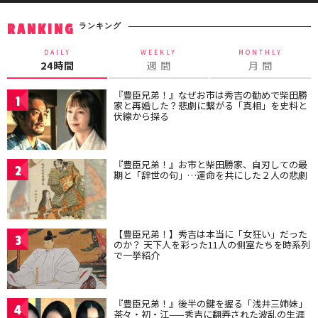
ランキング
RANKING
DAILY
WEEKLY
MONTHLY
24時間
週 間
月 間
『豊臣兄弟！』なぜお市は秀吉の勧めで柴田勝
1
家と再婚した？悲劇に繋がる「真相」を史料と
伏線から探る
『豊臣兄弟！』お市と柴田勝家、自刃しての最
2
期と「辞世の句」…運命を共にした２人の悲劇
【豊臣兄弟！】秀吉は本当に「女狂い」だった
3
のか？ 天下人を彩った11人の側室たちを時系列
で一挙紹介
『豊臣兄弟！』後半の鍵を握る「浅井三姉妹」
4
茶々・初・江——秀吉に翻弄された波乱の生涯