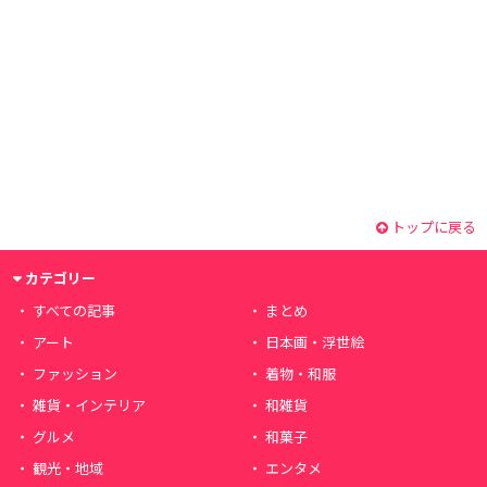
トップに戻る
カテゴリー
すべての記事
まとめ
アート
日本画・浮世絵
ファッション
着物・和服
雑貨・インテリア
和雑貨
グルメ
和菓子
観光・地域
エンタメ