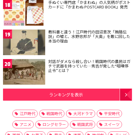
手ぬぐい専門店「かまわぬ」の人気柄がポスト
18
カードに『かまわぬ POSTCARD BOOK』発売
教科書と違う！江戸時代の田沼意次「賄賂伝
19
説」の嘘と、水野忠邦が「大奥」を敵に回した
本当の理由
対話がダメなら殺し合い！戦国時代の農民はガ
20
チで武器を持っていた…秀吉が発した“喧嘩停
止令”とは？
ランキングを表示
江戸時代
戦国時代
大河ドラマ
平安時代
アニメ
ロングセラー
戦国武将
スイーツ