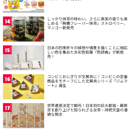
しっかり抹茶の味わい、さらに果実の香りも楽
14
しめる「無糖フレーバー抹茶」ストロベリー、
マンゴー新発売
日本の四季折々の植物や情景を描くことに相応
15
しい色を集めた水彩色鉛筆『色辞典』が新発
売！
コンビニおにぎりが文房具に！コンビニの定番
16
商品をモチーフにした文房具シリーズ『ジムマ
ート』誕生
世界遺産決定で脚光！日本初の巨大都城・藤原
17
京を創り上げた知られざる女帝・持統天皇の凄
絶な執念