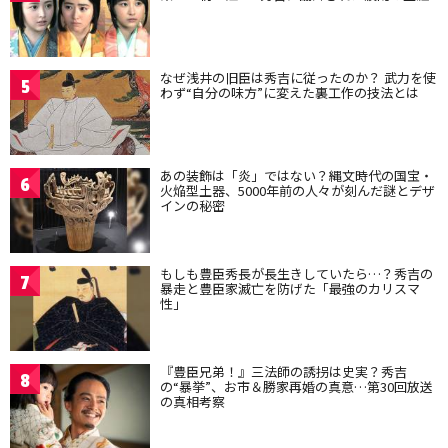
なぜ浅井の旧臣は秀吉に従ったのか？ 武力を使
5
わず“自分の味方”に変えた裏工作の技法とは
あの装飾は「炎」ではない？縄文時代の国宝・
6
火焔型土器、5000年前の人々が刻んだ謎とデザ
インの秘密
もしも豊臣秀長が長生きしていたら…？秀吉の
7
暴走と豊臣家滅亡を防げた「最強のカリスマ
性」
『豊臣兄弟！』三法師の誘拐は史実？秀吉
8
の“暴挙”、お市＆勝家再婚の真意…第30回放送
の真相考察