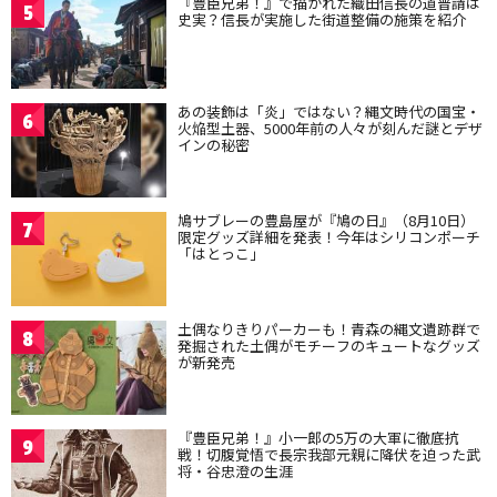
『豊臣兄弟！』で描かれた織田信長の道普請は
5
史実？信長が実施した街道整備の施策を紹介
あの装飾は「炎」ではない？縄文時代の国宝・
6
火焔型土器、5000年前の人々が刻んだ謎とデザ
インの秘密
鳩サブレーの豊島屋が『鳩の日』（8月10日）
7
限定グッズ詳細を発表！今年はシリコンポーチ
「はとっこ」
土偶なりきりパーカーも！青森の縄文遺跡群で
8
発掘された土偶がモチーフのキュートなグッズ
が新発売
『豊臣兄弟！』小一郎の5万の大軍に徹底抗
9
戦！切腹覚悟で長宗我部元親に降伏を迫った武
将・谷忠澄の生涯