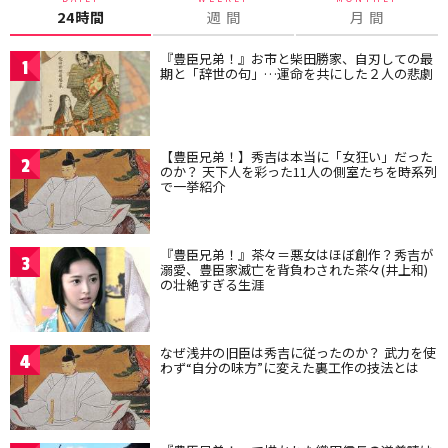
24時間
週 間
月 間
『豊臣兄弟！』お市と柴田勝家、自刃しての最
1
期と「辞世の句」…運命を共にした２人の悲劇
【豊臣兄弟！】秀吉は本当に「女狂い」だった
2
のか？ 天下人を彩った11人の側室たちを時系列
で一挙紹介
『豊臣兄弟！』茶々＝悪女はほぼ創作？秀吉が
3
溺愛、豊臣家滅亡を背負わされた茶々(井上和)
の壮絶すぎる生涯
なぜ浅井の旧臣は秀吉に従ったのか？ 武力を使
4
わず“自分の味方”に変えた裏工作の技法とは