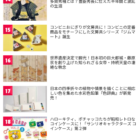
多賀秀種とは？豊臣秀長に仕えた半年間と波乱
の生涯
コンビニおにぎりが文房具に！コンビニの定番
15
商品をモチーフにした文房具シリーズ『ジムマ
ート』誕生
世界遺産決定で脚光！日本初の巨大都城・藤原
16
京を創り上げた知られざる女帝・持統天皇の凄
絶な執念
日本の四季折々の植物や情景を描くことに相応
17
しい色を集めた水彩色鉛筆『色辞典』が新発
売！
ハローキティ、ポチャッコたちが昭和レトロな
18
コインケースに！「サンリオキャラクターズ コ
インケース」第２弾