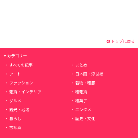
トップに戻る
カテゴリー
すべての記事
まとめ
アート
日本画・浮世絵
ファッション
着物・和服
雑貨・インテリア
和雑貨
グルメ
和菓子
観光・地域
エンタメ
暮らし
歴史・文化
古写真