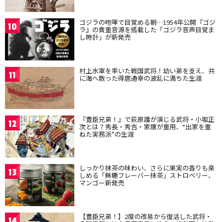
ゴジラの咆哮で目覚める朝…1954年公開『ゴジ
10
ラ』の貴重音源を搭載した「ゴジラ音声目覚ま
し時計」が新発売
村上水軍を率いた戦国武将！幼い弟を支え、共
11
に海へ散った得居通幸の波乱に満ちた生涯
『豊臣兄弟！』で萩原護が演じる武将・小堀正
12
次とは？秀長・秀吉・家康が重用、“出家を重
ねた実務派”の生涯
しっかり抹茶の味わい、さらに果実の香りも楽
13
しめる「無糖フレーバー抹茶」ストロベリー、
マンゴー新発売
【豊臣兄弟！】2度の改易から復活した武将・
14