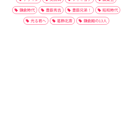
鎌倉時代
豊臣秀吉
豊臣兄弟！
昭和時代
光る君へ
葛飾北斎
鎌倉殿の13人