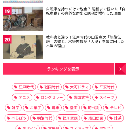
自転車を持つだけで税金？ 昭和まで続いた「自
19
転車税」の意外な歴史と脱税が横行した理由
教科書と違う！江戸時代の田沼意次「賄賂伝
20
説」の嘘と、水野忠邦が「大奥」を敵に回した
本当の理由
ランキングを表示
江戸時代
戦国時代
大河ドラマ
平安時代
アニメ
ロングセラー
戦国武将
スイーツ
雑学
お菓子
幕末
漫画
時代劇
テレビ
べらぼう
明治時代
徳川家康
織田信長
抹茶
デザイン
文房具
フィギュア
展覧会