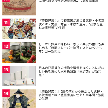
に海へ散った得居通幸の波乱に満ちた生涯
『豊臣兄弟！』で萩原護が演じる武将・小堀正
11
次とは？秀長・秀吉・家康が重用、“出家を重
ねた実務派”の生涯
しっかり抹茶の味わい、さらに果実の香りも楽
12
しめる「無糖フレーバー抹茶」ストロベリー、
マンゴー新発売
日本の四季折々の植物や情景を描くことに相応
13
しい色を集めた水彩色鉛筆『色辞典』が新発
売！
【豊臣兄弟！】2度の改易から復活した武将・
14
多賀秀種とは？豊臣秀長に仕えた半年間と波乱
の生涯