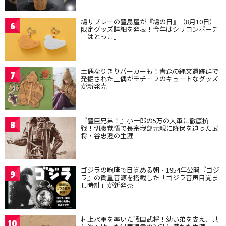
鳩サブレーの豊島屋が『鳩の日』（8月10日）
6
限定グッズ詳細を発表！今年はシリコンポーチ
「はとっこ」
土偶なりきりパーカーも！青森の縄文遺跡群で
7
発掘された土偶がモチーフのキュートなグッズ
が新発売
『豊臣兄弟！』小一郎の5万の大軍に徹底抗
8
戦！切腹覚悟で長宗我部元親に降伏を迫った武
将・谷忠澄の生涯
ゴジラの咆哮で目覚める朝…1954年公開『ゴジ
9
ラ』の貴重音源を搭載した「ゴジラ音声目覚ま
し時計」が新発売
村上水軍を率いた戦国武将！幼い弟を支え、共
10