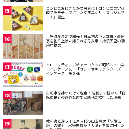
コンビニおにぎりが文房具に！コンビニの定番
15
商品をモチーフにした文房具シリーズ『ジムマ
ート』誕生
世界遺産決定で脚光！日本初の巨大都城・藤原
16
京を創り上げた知られざる女帝・持統天皇の凄
絶な執念
ハローキティ、ポチャッコたちが昭和レトロな
17
コインケースに！「サンリオキャラクターズ コ
インケース」第２弾
自転車を持つだけで税金？ 昭和まで続いた「自
18
転車税」の意外な歴史と脱税が横行した理由
教科書と違う！江戸時代の田沼意次「賄賂伝
19
説」の嘘と、水野忠邦が「大奥」を敵に回した