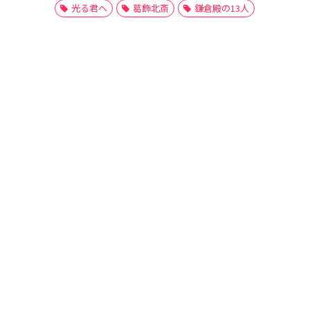
光る君へ
葛飾北斎
鎌倉殿の13人