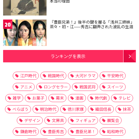
本当の理由
『豊臣兄弟！』後半の鍵を握る「浅井三姉妹」
20
茶々・初・江——秀吉に翻弄された波乱の生涯
ランキングを表示
江戸時代
戦国時代
大河ドラマ
平安時代
アニメ
ロングセラー
戦国武将
スイーツ
雑学
お菓子
幕末
漫画
時代劇
テレビ
べらぼう
明治時代
徳川家康
織田信長
抹茶
デザイン
文房具
フィギュア
展覧会
鎌倉時代
豊臣秀吉
豊臣兄弟！
昭和時代