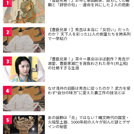
『豊臣兄弟！』お市と柴田勝家、自刃しての最
1
期と「辞世の句」…運命を共にした２人の悲劇
【豊臣兄弟！】秀吉は本当に「女狂い」だった
2
のか？ 天下人を彩った11人の側室たちを時系列
で一挙紹介
『豊臣兄弟！』茶々＝悪女はほぼ創作？秀吉が
3
溺愛、豊臣家滅亡を背負わされた茶々(井上和)
の壮絶すぎる生涯
なぜ浅井の旧臣は秀吉に従ったのか？ 武力を使
4
わず“自分の味方”に変えた裏工作の技法とは
あの装飾は「炎」ではない？縄文時代の国宝・
5
火焔型土器、5000年前の人々が刻んだ謎とデザ
インの秘密