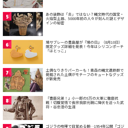
あの装飾は「炎」ではない？縄文時代の国宝・
5
火焔型土器、5000年前の人々が刻んだ謎とデザ
インの秘密
鳩サブレーの豊島屋が『鳩の日』（8月10日）
6
限定グッズ詳細を発表！今年はシリコンポーチ
「はとっこ」
土偶なりきりパーカーも！青森の縄文遺跡群で
7
発掘された土偶がモチーフのキュートなグッズ
が新発売
『豊臣兄弟！』小一郎の5万の大軍に徹底抗
8
戦！切腹覚悟で長宗我部元親に降伏を迫った武
将・谷忠澄の生涯
ゴジラの咆哮で目覚める朝…1954年公開『ゴジ