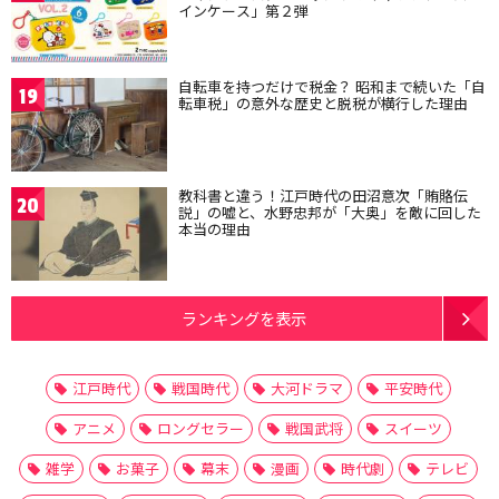
インケース」第２弾
自転車を持つだけで税金？ 昭和まで続いた「自
19
転車税」の意外な歴史と脱税が横行した理由
教科書と違う！江戸時代の田沼意次「賄賂伝
20
説」の嘘と、水野忠邦が「大奥」を敵に回した
本当の理由
ランキングを表示
江戸時代
戦国時代
大河ドラマ
平安時代
アニメ
ロングセラー
戦国武将
スイーツ
雑学
お菓子
幕末
漫画
時代劇
テレビ