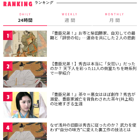
ランキング
RANKING
DAILY
WEEKLY
MONTHLY
24時間
週 間
月 間
『豊臣兄弟！』お市と柴田勝家、自刃しての最
1
期と「辞世の句」…運命を共にした２人の悲劇
【豊臣兄弟！】秀吉は本当に「女狂い」だった
2
のか？ 天下人を彩った11人の側室たちを時系列
で一挙紹介
『豊臣兄弟！』茶々＝悪女はほぼ創作？秀吉が
3
溺愛、豊臣家滅亡を背負わされた茶々(井上和)
の壮絶すぎる生涯
なぜ浅井の旧臣は秀吉に従ったのか？ 武力を使
4
わず“自分の味方”に変えた裏工作の技法とは