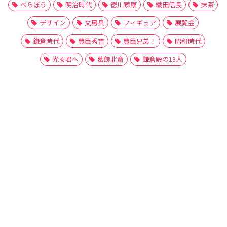
べらぼう
明治時代
徳川家康
織田信長
抹茶
デザイン
文房具
フィギュア
展覧会
鎌倉時代
豊臣秀吉
豊臣兄弟！
昭和時代
光る君へ
葛飾北斎
鎌倉殿の13人