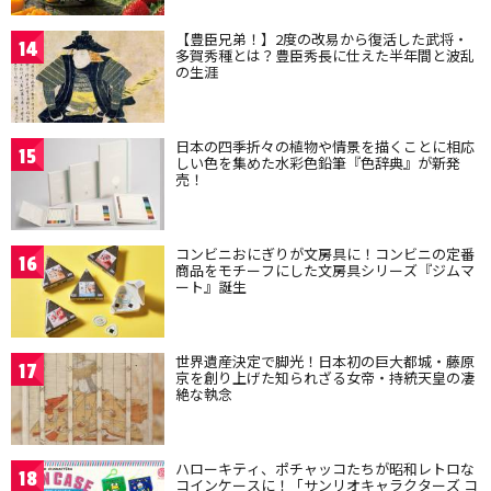
【豊臣兄弟！】2度の改易から復活した武将・
14
多賀秀種とは？豊臣秀長に仕えた半年間と波乱
の生涯
日本の四季折々の植物や情景を描くことに相応
15
しい色を集めた水彩色鉛筆『色辞典』が新発
売！
コンビニおにぎりが文房具に！コンビニの定番
16
商品をモチーフにした文房具シリーズ『ジムマ
ート』誕生
世界遺産決定で脚光！日本初の巨大都城・藤原
17
京を創り上げた知られざる女帝・持統天皇の凄
絶な執念
ハローキティ、ポチャッコたちが昭和レトロな
18
コインケースに！「サンリオキャラクターズ コ