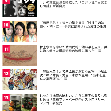
9
ラ』の貴重音源を搭載した「ゴジラ音声目覚ま
し時計」が新発売
『豊臣兄弟！』後半の鍵を握る「浅井三姉妹」
10
茶々・初・江——秀吉に翻弄された波乱の生涯
村上水軍を率いた戦国武将！幼い弟を支え、共
11
に海へ散った得居通幸の波乱に満ちた生涯
『豊臣兄弟！』で萩原護が演じる武将・小堀正
12
次とは？秀長・秀吉・家康が重用、“出家を重
ねた実務派”の生涯
しっかり抹茶の味わい、さらに果実の香りも楽
13
しめる「無糖フレーバー抹茶」ストロベリー、
マンゴー新発売