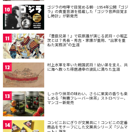
ゴジラの咆哮で目覚める朝…1954年公開『ゴジ
10
ラ』の貴重音源を搭載した「ゴジラ音声目覚ま
し時計」が新発売
『豊臣兄弟！』で萩原護が演じる武将・小堀正
11
次とは？秀長・秀吉・家康が重用、“出家を重
ねた実務派”の生涯
村上水軍を率いた戦国武将！幼い弟を支え、共
12
に海へ散った得居通幸の波乱に満ちた生涯
しっかり抹茶の味わい、さらに果実の香りも楽
13
しめる「無糖フレーバー抹茶」ストロベリー、
マンゴー新発売
コンビニおにぎりが文房具に！コンビニの定番
14
商品をモチーフにした文房具シリーズ『ジムマ
ート』誕生