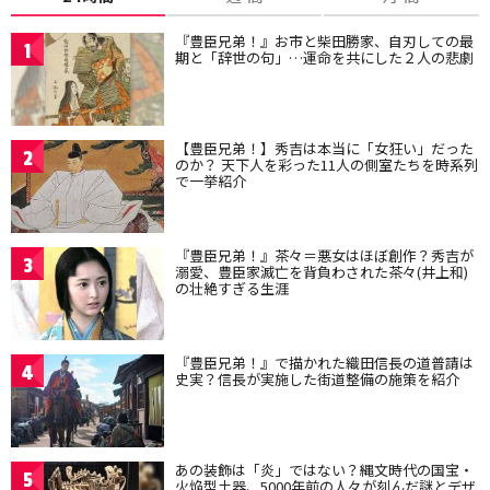
『豊臣兄弟！』お市と柴田勝家、自刃しての最
1
期と「辞世の句」…運命を共にした２人の悲劇
【豊臣兄弟！】秀吉は本当に「女狂い」だった
2
のか？ 天下人を彩った11人の側室たちを時系列
で一挙紹介
『豊臣兄弟！』茶々＝悪女はほぼ創作？秀吉が
3
溺愛、豊臣家滅亡を背負わされた茶々(井上和)
の壮絶すぎる生涯
『豊臣兄弟！』で描かれた織田信長の道普請は
4
史実？信長が実施した街道整備の施策を紹介
あの装飾は「炎」ではない？縄文時代の国宝・
5
火焔型土器、5000年前の人々が刻んだ謎とデザ