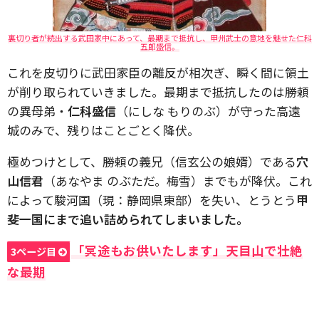
裏切り者が続出する武田家中にあって、最期まで抵抗し、甲州武士の意地を魅せた仁科
五郎盛信。
これを皮切りに武田家臣の離反が相次ぎ、瞬く間に領土
が削り取られていきました。最期まで抵抗したのは勝頼
の異母弟・
仁科盛信
（にしな もりのぶ）が守った高遠
城のみで、残りはことごとく降伏。
極めつけとして、勝頼の義兄（信玄公の娘婿）である
穴
山信君
（あなやま のぶただ。梅雪）までもが降伏。これ
によって駿河国（現：静岡県東部）を失い、とうとう
甲
斐一国にまで追い詰められてしまいました。
「冥途もお供いたします」天目山で壮絶
3ページ目
な最期