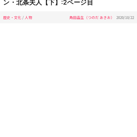
ン・北条夫人【下】:2ページ目
歴史・文化
/
人物
角田晶生（つのだ あきお）
2020/10/22