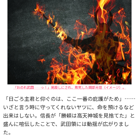
「おのれ武田……っ！」見殺しにされ、敗死した岡部元信（イメージ）。
「日ごろ主君と仰ぐのは、ここ一番の庇護がため」……
いざと言う時に守ってくれないヤツに、命を預けるなど
出来はしない。信長が「勝頼は高天神城を見捨てた」と
盛んに喧伝したことで、武田領には動揺が広がりまし
た。