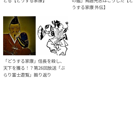
どる【どうする家康】
の鑑」鳥居元忠はこうした【ど
うする家康 外伝】
「どうする家康」信長を殺し、
天下を獲る！？第26回放送「ぶ
らり富士遊覧」振り返り