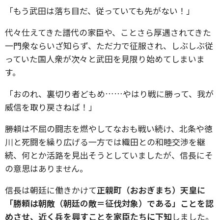
「もう武田は落ち目だ、従っていても先がない！」
代々仕えてきた譜代の家臣や、ことさら厚遇されてきた
一門衆ならいざ知らず、ただ力で征服され、しぶしぶ従
っていた国人衆が次々と武田を見限り始めてしまいま
す。
「おのれ、裏切り者どもめ……やはり戦に勝って、我が
威信を取り戻さねば！」
勝頼は不屈の闘志を燃やしてなおも戦い続け、北条や徳
川と死闘を繰り広げる一方では織田との和睦交渉を継
続、何とか活路を見出そうとしていましたが、信長にそ
の意思はありません。
信長は朝廷に働きかけて
正親町（おおぎまち）天皇に
「勝頼は朝敵（朝廷の敵＝征伐対象）である」ことを認
めさせ、近く兵を興すことを家臣たちに下知
しました。