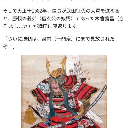
そして天正十1582年、信長が武田征伐の大軍を進める
と、勝頼の義弟（信玄公の娘婿）であった
木曾義昌
（き
そ よしまさ）が織田に寝返ります。
「ついに勝頼は、身内（一門衆）にまで見放された
ぞ！」