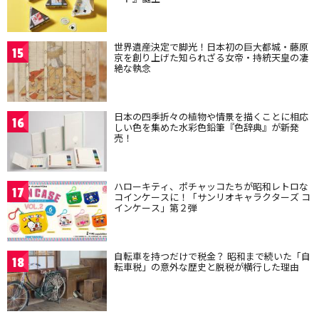
世界遺産決定で脚光！日本初の巨大都城・藤原
15
京を創り上げた知られざる女帝・持統天皇の凄
絶な執念
日本の四季折々の植物や情景を描くことに相応
16
しい色を集めた水彩色鉛筆『色辞典』が新発
売！
ハローキティ、ポチャッコたちが昭和レトロな
17
コインケースに！「サンリオキャラクターズ コ
インケース」第２弾
自転車を持つだけで税金？ 昭和まで続いた「自
18
転車税」の意外な歴史と脱税が横行した理由