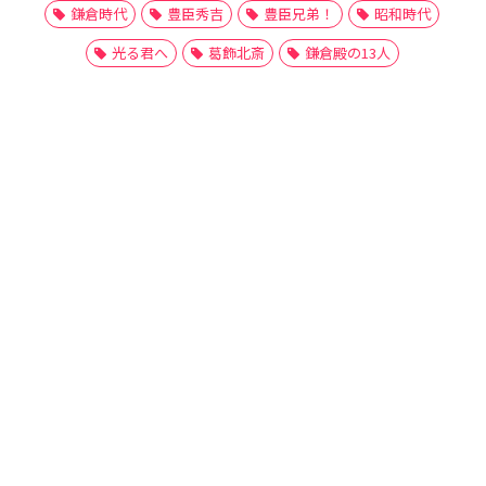
鎌倉時代
豊臣秀吉
豊臣兄弟！
昭和時代
光る君へ
葛飾北斎
鎌倉殿の13人