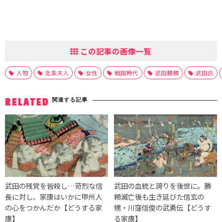
この記事の画像一覧
人物
北条夫人
女性
戦国時代
武田勝頼
武田氏
関連する記事
RELATED
武田の残党を皆殺し…苛烈な信
武田の血統と誇りを後世に。勝
長に対し、家康はいかに甲州人
頼滅亡後も生き延びた信玄の
の心をつかんだか【どうする家
甥・川窪信俊の武勇伝【どうす
康】
る家康】