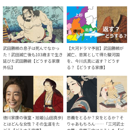
武田勝頼の息子は死んでなかっ
【大河ドラマ予習】武田勝頼が
た！武田滅亡後も103歳まで生き
滅亡、恩賞として得た駿河国
延びた武田勝親【どうする家康
を、今川氏真に返す？どうす
外伝】
る？【どうする家康】
徳川家康の後室・旭姫(山田真歩)
忠義をとるか？女をとるか？そ
とはどんな女性？その生涯をた
りゃあもちろん……「三河武士