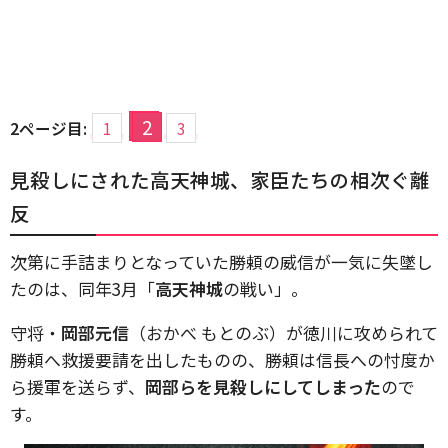
2
2ページ目:
1
3
見殺しにされた高天神城、家臣たちの相次ぐ離
反
次第に手詰まりとなっていた勝頼の威信が一気に失墜し
たのは、同年3月「
高天神城
の戦い」。
守将・
岡部元信
（おかべ もとのぶ）が徳川に攻められて
勝頼へ救援要請を出したものの、勝頼は信長への忖度か
ら援軍を送らず、
岡部らを見殺しにしてしまった
ので
す。