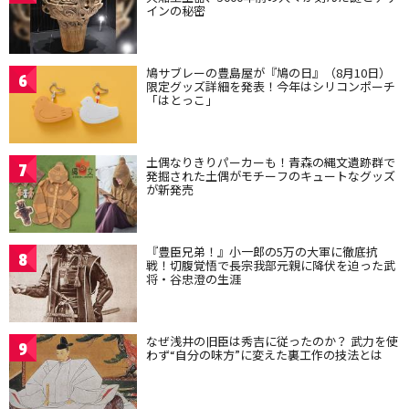
インの秘密
鳩サブレーの豊島屋が『鳩の日』（8月10日）
6
限定グッズ詳細を発表！今年はシリコンポーチ
「はとっこ」
土偶なりきりパーカーも！青森の縄文遺跡群で
7
発掘された土偶がモチーフのキュートなグッズ
が新発売
『豊臣兄弟！』小一郎の5万の大軍に徹底抗
8
戦！切腹覚悟で長宗我部元親に降伏を迫った武
将・谷忠澄の生涯
なぜ浅井の旧臣は秀吉に従ったのか？ 武力を使
9
わず“自分の味方”に変えた裏工作の技法とは