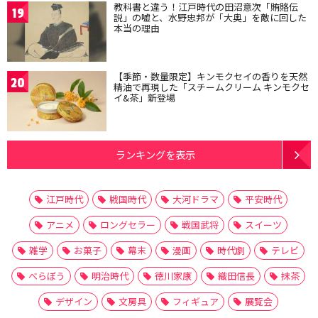
教科書と違う！江戸時代の田沼意次「賄賂伝
19
説」の嘘と、水野忠邦が「大奥」を敵に回した
本当の理由
【季節・数量限定】キンモクセイの香りを天然
20
精油で再現した「スチームクリーム キンモクセ
イ&茶」新登場
ランキングを表示
江戸時代
戦国時代
大河ドラマ
平安時代
アニメ
ロングセラー
戦国武将
スイーツ
雑学
お菓子
幕末
漫画
時代劇
テレビ
べらぼう
明治時代
徳川家康
織田信長
抹茶
デザイン
文房具
フィギュア
展覧会