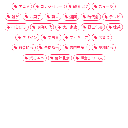
アニメ
ロングセラー
戦国武将
スイーツ
雑学
お菓子
幕末
漫画
時代劇
テレビ
べらぼう
明治時代
徳川家康
織田信長
抹茶
デザイン
文房具
フィギュア
展覧会
鎌倉時代
豊臣秀吉
豊臣兄弟！
昭和時代
光る君へ
葛飾北斎
鎌倉殿の13人