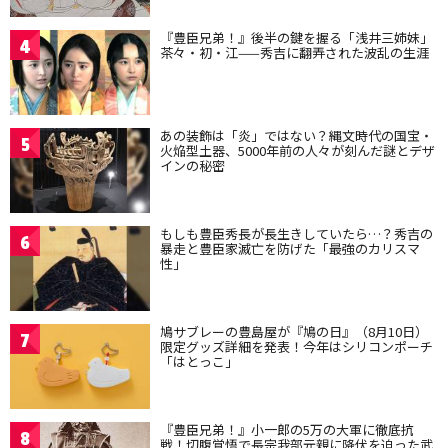
『豊臣兄弟！』後半の鍵を握る「浅井三姉妹」
4
茶々・初・江——秀吉に翻弄された波乱の生涯
あの装飾は「炎」ではない？縄文時代の国宝・
5
火焔型土器、5000年前の人々が刻んだ謎とデザ
インの秘密
もしも豊臣秀長が長生きしていたら…？秀吉の
6
暴走と豊臣家滅亡を防げた「最強のカリスマ
性」
鳩サブレーの豊島屋が『鳩の日』（8月10日）
7
限定グッズ詳細を発表！今年はシリコンポーチ
「はとっこ」
『豊臣兄弟！』小一郎の5万の大軍に徹底抗
8
戦！切腹覚悟で長宗我部元親に降伏を迫った武