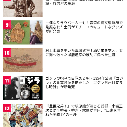
将・谷忠澄の生涯
土偶なりきりパーカーも！青森の縄文遺跡群で
9
発掘された土偶がモチーフのキュートなグッズ
が新発売
村上水軍を率いた戦国武将！幼い弟を支え、共
10
に海へ散った得居通幸の波乱に満ちた生涯
ゴジラの咆哮で目覚める朝…1954年公開『ゴジ
11
ラ』の貴重音源を搭載した「ゴジラ音声目覚ま
し時計」が新発売
『豊臣兄弟！』で萩原護が演じる武将・小堀正
12
次とは？秀長・秀吉・家康が重用、“出家を重
ねた実務派”の生涯