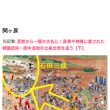
関ヶ原
元記事:
百姓から一国の大名に！民衆や神様に愛された
戦国武将・田中吉政の立身出世を追う【下】