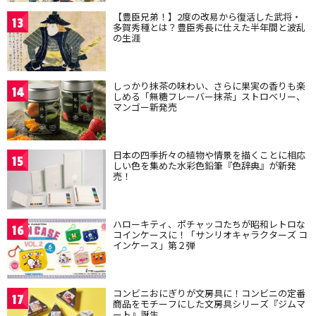
【豊臣兄弟！】2度の改易から復活した武将・
13
多賀秀種とは？豊臣秀長に仕えた半年間と波乱
の生涯
しっかり抹茶の味わい、さらに果実の香りも楽
14
しめる「無糖フレーバー抹茶」ストロベリー、
マンゴー新発売
日本の四季折々の植物や情景を描くことに相応
15
しい色を集めた水彩色鉛筆『色辞典』が新発
売！
ハローキティ、ポチャッコたちが昭和レトロな
16
コインケースに！「サンリオキャラクターズ コ
インケース」第２弾
コンビニおにぎりが文房具に！コンビニの定番
17
商品をモチーフにした文房具シリーズ『ジムマ
ート』誕生