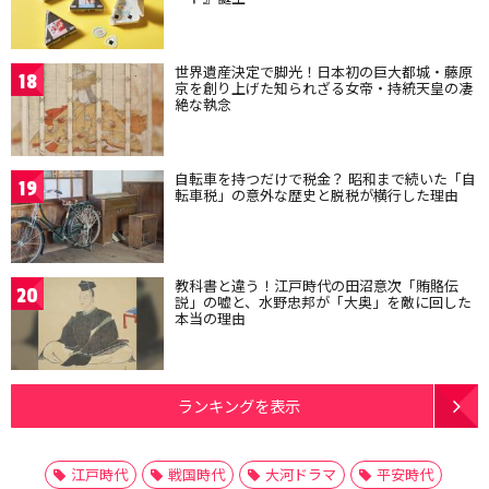
世界遺産決定で脚光！日本初の巨大都城・藤原
18
京を創り上げた知られざる女帝・持統天皇の凄
絶な執念
自転車を持つだけで税金？ 昭和まで続いた「自
19
転車税」の意外な歴史と脱税が横行した理由
教科書と違う！江戸時代の田沼意次「賄賂伝
20
説」の嘘と、水野忠邦が「大奥」を敵に回した
本当の理由
ランキングを表示
江戸時代
戦国時代
大河ドラマ
平安時代