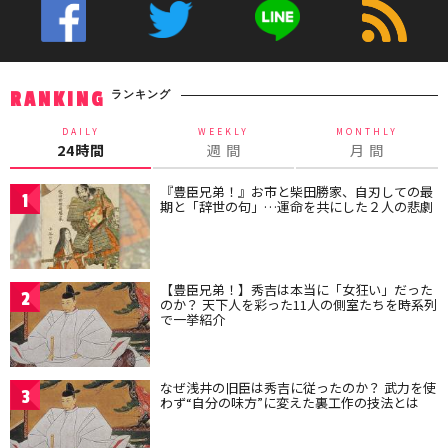
ランキング
RANKING
DAILY
WEEKLY
MONTHLY
24時間
週 間
月 間
『豊臣兄弟！』お市と柴田勝家、自刃しての最
1
期と「辞世の句」…運命を共にした２人の悲劇
【豊臣兄弟！】秀吉は本当に「女狂い」だった
2
のか？ 天下人を彩った11人の側室たちを時系列
で一挙紹介
なぜ浅井の旧臣は秀吉に従ったのか？ 武力を使
3
わず“自分の味方”に変えた裏工作の技法とは