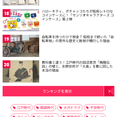
ハローキティ、ポチャッコたちが昭和レトロな
18
コインケースに！「サンリオキャラクターズ コ
インケース」第２弾
自転車を持つだけで税金？ 昭和まで続いた「自
19
転車税」の意外な歴史と脱税が横行した理由
教科書と違う！江戸時代の田沼意次「賄賂伝
20
説」の嘘と、水野忠邦が「大奥」を敵に回した
本当の理由
ランキングを表示
江戸時代
戦国時代
大河ドラマ
平安時代
アニメ
ロングセラー
戦国武将
スイーツ