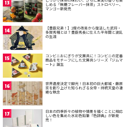
しっかり抹茶の味わい、さらに果実の香りも楽
13
しめる「無糖フレーバー抹茶」ストロベリー、
マンゴー新発売
【豊臣兄弟！】2度の改易から復活した武将・
14
多賀秀種とは？豊臣秀長に仕えた半年間と波乱
の生涯
コンビニおにぎりが文房具に！コンビニの定番
15
商品をモチーフにした文房具シリーズ『ジムマ
ート』誕生
世界遺産決定で脚光！日本初の巨大都城・藤原
16
京を創り上げた知られざる女帝・持統天皇の凄
絶な執念
日本の四季折々の植物や情景を描くことに相応
17
しい色を集めた水彩色鉛筆『色辞典』が新発
売！