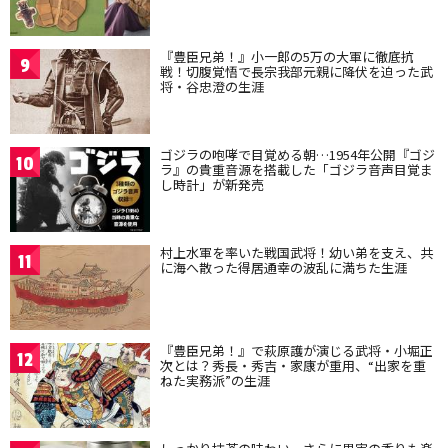
『豊臣兄弟！』小一郎の5万の大軍に徹底抗
9
戦！切腹覚悟で長宗我部元親に降伏を迫った武
将・谷忠澄の生涯
ゴジラの咆哮で目覚める朝…1954年公開『ゴジ
10
ラ』の貴重音源を搭載した「ゴジラ音声目覚ま
し時計」が新発売
村上水軍を率いた戦国武将！幼い弟を支え、共
11
に海へ散った得居通幸の波乱に満ちた生涯
『豊臣兄弟！』で萩原護が演じる武将・小堀正
12
次とは？秀長・秀吉・家康が重用、“出家を重
ねた実務派”の生涯