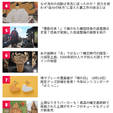
なぜ浅井の旧臣は秀吉に従ったのか？ 武力を使
4
わず“自分の味方”に変えた裏工作の技法とは
『豊臣兄弟！』で描かれた織田信長の道普請は
5
史実？信長が実施した街道整備の施策を紹介
あの装飾は「炎」ではない？縄文時代の国宝・
6
火焔型土器、5000年前の人々が刻んだ謎とデザ
インの秘密
鳩サブレーの豊島屋が『鳩の日』（8月10日）
7
限定グッズ詳細を発表！今年はシリコンポーチ
「はとっこ」
土偶なりきりパーカーも！青森の縄文遺跡群で
8
発掘された土偶がモチーフのキュートなグッズ
が新発売