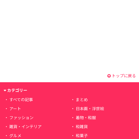
トップに戻る
カテゴリー
すべての記事
まとめ
アート
日本画・浮世絵
ファッション
着物・和服
雑貨・インテリア
和雑貨
グルメ
和菓子