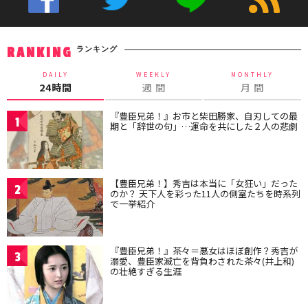
ランキング
RANKING
DAILY
WEEKLY
MONTHLY
24時間
週 間
月 間
『豊臣兄弟！』お市と柴田勝家、自刃しての最
1
期と「辞世の句」…運命を共にした２人の悲劇
【豊臣兄弟！】秀吉は本当に「女狂い」だった
2
のか？ 天下人を彩った11人の側室たちを時系列
で一挙紹介
『豊臣兄弟！』茶々＝悪女はほぼ創作？秀吉が
3
溺愛、豊臣家滅亡を背負わされた茶々(井上和)
の壮絶すぎる生涯