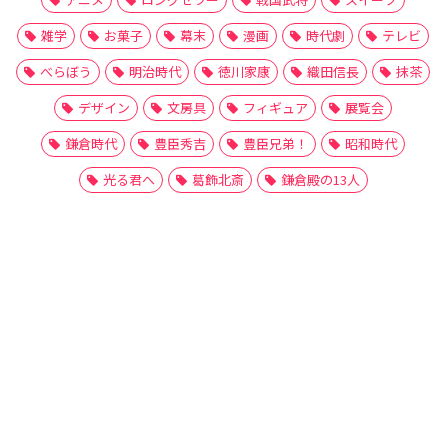
雑学
お菓子
幕末
漫画
時代劇
テレビ
べらぼう
明治時代
徳川家康
織田信長
抹茶
デザイン
文房具
フィギュア
展覧会
鎌倉時代
豊臣秀吉
豊臣兄弟！
昭和時代
光る君へ
葛飾北斎
鎌倉殿の13人