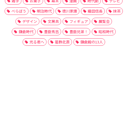
雑学
お菓子
幕末
漫画
時代劇
テレビ
べらぼう
明治時代
徳川家康
織田信長
抹茶
デザイン
文房具
フィギュア
展覧会
鎌倉時代
豊臣秀吉
豊臣兄弟！
昭和時代
光る君へ
葛飾北斎
鎌倉殿の13人