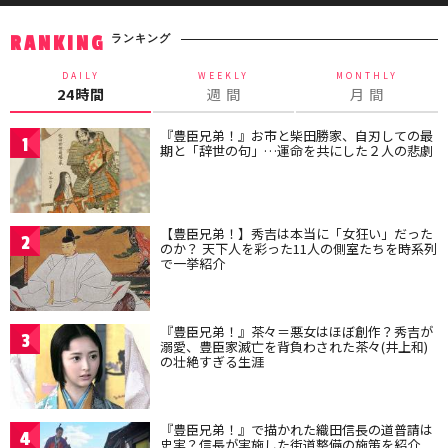
ランキング
RANKING
DAILY
WEEKLY
MONTHLY
24時間
週 間
月 間
『豊臣兄弟！』お市と柴田勝家、自刃しての最
1
期と「辞世の句」…運命を共にした２人の悲劇
【豊臣兄弟！】秀吉は本当に「女狂い」だった
2
のか？ 天下人を彩った11人の側室たちを時系列
で一挙紹介
『豊臣兄弟！』茶々＝悪女はほぼ創作？秀吉が
3
溺愛、豊臣家滅亡を背負わされた茶々(井上和)
の壮絶すぎる生涯
『豊臣兄弟！』で描かれた織田信長の道普請は
4
史実？信長が実施した街道整備の施策を紹介