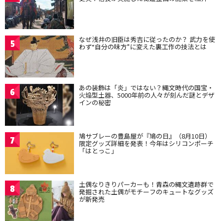
なぜ浅井の旧臣は秀吉に従ったのか？ 武力を使
5
わず“自分の味方”に変えた裏工作の技法とは
あの装飾は「炎」ではない？縄文時代の国宝・
6
火焔型土器、5000年前の人々が刻んだ謎とデザ
インの秘密
鳩サブレーの豊島屋が『鳩の日』（8月10日）
7
限定グッズ詳細を発表！今年はシリコンポーチ
「はとっこ」
土偶なりきりパーカーも！青森の縄文遺跡群で
8
発掘された土偶がモチーフのキュートなグッズ
が新発売