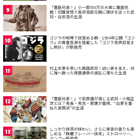
『豊臣兄弟！』小一郎の5万の大軍に徹底抗
9
戦！切腹覚悟で長宗我部元親に降伏を迫った武
将・谷忠澄の生涯
ゴジラの咆哮で目覚める朝…1954年公開『ゴジ
10
ラ』の貴重音源を搭載した「ゴジラ音声目覚ま
し時計」が新発売
村上水軍を率いた戦国武将！幼い弟を支え、共
11
に海へ散った得居通幸の波乱に満ちた生涯
『豊臣兄弟！』で萩原護が演じる武将・小堀正
12
次とは？秀長・秀吉・家康が重用、“出家を重
ねた実務派”の生涯
しっかり抹茶の味わい、さらに果実の香りも楽
13
しめる「無糖フレーバー抹茶」ストロベリー、
マンゴー新発売