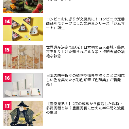
コンビニおにぎりが文房具に！コンビニの定番
14
商品をモチーフにした文房具シリーズ『ジムマ
ート』誕生
世界遺産決定で脚光！日本初の巨大都城・藤原
15
京を創り上げた知られざる女帝・持統天皇の凄
絶な執念
日本の四季折々の植物や情景を描くことに相応
16
しい色を集めた水彩色鉛筆『色辞典』が新発
売！
【豊臣兄弟！】2度の改易から復活した武将・
17
多賀秀種とは？豊臣秀長に仕えた半年間と波乱
の生涯