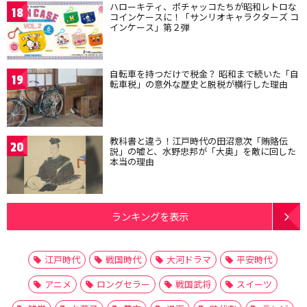
ハローキティ、ポチャッコたちが昭和レトロな
18
コインケースに！「サンリオキャラクターズ コ
インケース」第２弾
自転車を持つだけで税金？ 昭和まで続いた「自
19
転車税」の意外な歴史と脱税が横行した理由
教科書と違う！江戸時代の田沼意次「賄賂伝
20
説」の嘘と、水野忠邦が「大奥」を敵に回した
本当の理由
ランキングを表示
江戸時代
戦国時代
大河ドラマ
平安時代
アニメ
ロングセラー
戦国武将
スイーツ