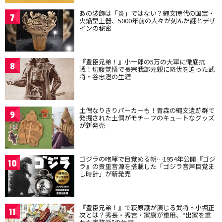
あの装飾は「炎」ではない？縄文時代の国宝・
7
火焔型土器、5000年前の人々が刻んだ謎とデザ
インの秘密
『豊臣兄弟！』小一郎の5万の大軍に徹底抗
8
戦！切腹覚悟で長宗我部元親に降伏を迫った武
将・谷忠澄の生涯
土偶なりきりパーカーも！青森の縄文遺跡群で
9
発掘された土偶がモチーフのキュートなグッズ
が新発売
ゴジラの咆哮で目覚める朝…1954年公開『ゴジ
10
ラ』の貴重音源を搭載した「ゴジラ音声目覚ま
し時計」が新発売
『豊臣兄弟！』で萩原護が演じる武将・小堀正
11
次とは？秀長・秀吉・家康が重用、“出家を重