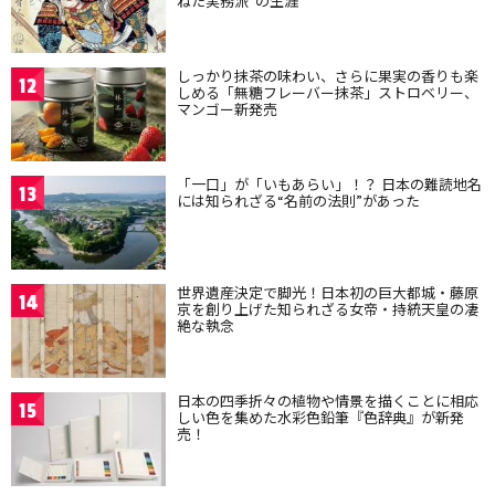
ねた実務派”の生涯
しっかり抹茶の味わい、さらに果実の香りも楽
12
しめる「無糖フレーバー抹茶」ストロベリー、
マンゴー新発売
「一口」が「いもあらい」！？ 日本の難読地名
13
には知られざる“名前の法則”があった
世界遺産決定で脚光！日本初の巨大都城・藤原
14
京を創り上げた知られざる女帝・持統天皇の凄
絶な執念
日本の四季折々の植物や情景を描くことに相応
15
しい色を集めた水彩色鉛筆『色辞典』が新発
売！