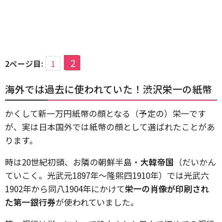
2
2ページ目:
1
海外では過去に使われていた！渋沢栄一の紙幣
かくして新一万円紙幣の顔となる（予定の）栄一です
が、実は日本国外では紙幣の顔として選ばれたことがあ
ります。
時は20世紀初頭、お隣の朝鮮半島・
大韓帝国
（だいかん
ていこく。光武元1897年～隆煕四1910年）では光武六
1902年から同八1904年にかけて
栄一の肖像が印刷され
た第一銀行券
が使われていました。