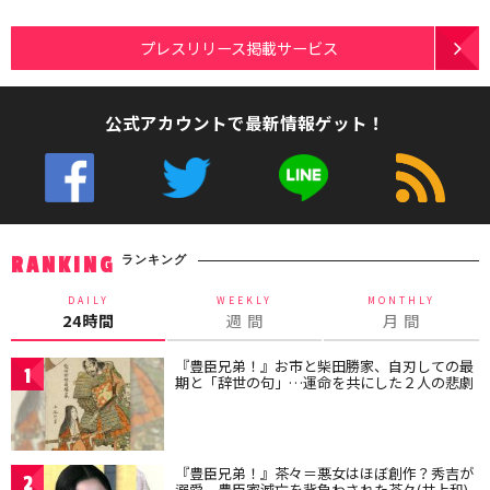
プレスリリース掲載サービス
公式アカウントで最新情報ゲット！
ランキング
RANKING
DAILY
WEEKLY
MONTHLY
24時間
週 間
月 間
『豊臣兄弟！』お市と柴田勝家、自刃しての最
1
期と「辞世の句」…運命を共にした２人の悲劇
『豊臣兄弟！』茶々＝悪女はほぼ創作？秀吉が
2
溺愛、豊臣家滅亡を背負わされた茶々(井上和)