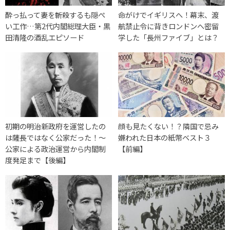
酔っ払って妻を斬殺するも隠ぺ
命がけでイギリスへ！幕末、渡
い工作…第2代内閣総理大臣・黒
航禁止令に背きロンドンへ密留
田清隆の酒乱エピソード
学した「長州ファイブ」とは？
初期の明治新政府を運営したの
顔も見たくない！？隣国で忌み
は薩長ではなく公家だった！～
嫌われた日本の紙幣ベスト３
公家による政治運営から内閣制
【前編】
度発足まで【後編】