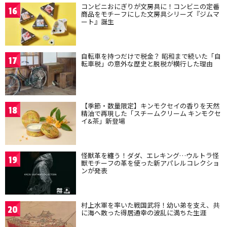
コンビニおにぎりが文房具に！コンビニの定番
16
商品をモチーフにした文房具シリーズ『ジムマ
ート』誕生
自転車を持つだけで税金？ 昭和まで続いた「自
17
転車税」の意外な歴史と脱税が横行した理由
【季節・数量限定】キンモクセイの香りを天然
18
精油で再現した「スチームクリーム キンモクセ
イ&茶」新登場
怪獣革を纏う！ダダ、エレキング…ウルトラ怪
19
獣モチーフの革を使った新アパレルコレクショ
ンが発表
村上水軍を率いた戦国武将！幼い弟を支え、共
20
に海へ散った得居通幸の波乱に満ちた生涯