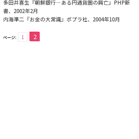
多田井喜生『朝鮮銀行―ある円通貨圏の興亡』PHP新
書、2002年2月
内海準二『お金の大常識』ポプラ社、2004年10月
2
1
ページ: