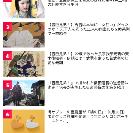
の壮絶すぎる生涯
【豊臣兄弟！】秀吉は本当に「女狂い」だった
3
のか？ 天下人を彩った11人の側室たちを時系列
で一挙紹介
【豊臣兄弟！】22歳で散った長宗我部元親の天
4
才後継者・信親とは？武勇を奮った若武者の壮
絶な最期
『豊臣兄弟！』で描かれた織田信長の道普請は
5
史実？信長が実施した街道整備の施策を紹介
鳩サブレーの豊島屋が『鳩の日』（8月10日）
6
限定グッズ詳細を発表！今年はシリコンポーチ
「はとっこ」