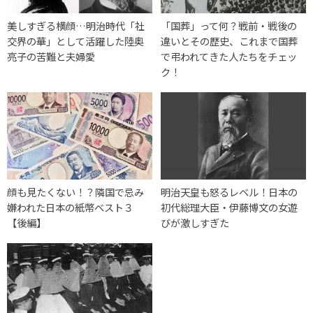
美しすぎる横顔…明治時代「社
「国葬」って何？戦前・戦後の
交界の華」として活躍した陸奥
違いとその歴史、これまで国葬
亮子の苦難と夫婦愛
で弔われてきた人たちをチェッ
ク！
顔も見たくない！？隣国で忌み
明治天皇も怒るレベル！日本の
嫌われた日本の紙幣ベスト３
初代総理大臣・伊藤博文の女遊
【後編】
びが激しすぎた