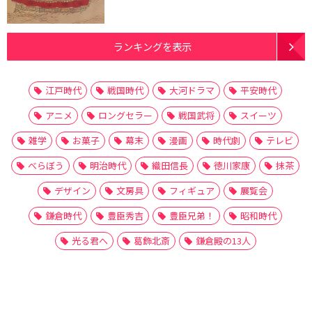
ランキングを表示
江戸時代
戦国時代
大河ドラマ
平安時代
アニメ
ロングセラー
戦国武将
スイーツ
雑学
お菓子
幕末
漫画
時代劇
テレビ
べらぼう
明治時代
織田信長
徳川家康
抹茶
デザイン
文房具
フィギュア
展覧会
鎌倉時代
豊臣秀吉
豊臣兄弟！
昭和時代
光る君へ
葛飾北斎
鎌倉殿の13人