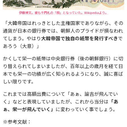
伊藤博文。彼も千円札の「顔」となっていた。Wikipediaより。
「大韓帝国はれっきとした主権国家でありながら、その
通貨が日本の銀行券では、朝鮮人のプライドが損なわれ
てしまう。やはり
大韓帝国で独自の紙幣を発行すべき
で
あろう（大意）」
かくして栄一の紙幣は中央銀行券（後の朝鮮銀行）に切
り替えられてしまいましたが、百年以上の歳月を経て日
本でも栄一の功績が広く知られるようになり、誠に喜ば
しい限りです。
これまでは高額出費について「あぁ、諭吉が飛んでい
く」などと表現していましたが、これから当分は
「あ
ぁ、栄一が飛んでいく」
に変わっていく事でしょう。
※参考文献：