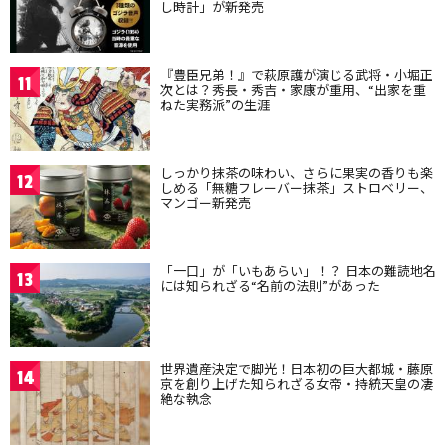
し時計」が新発売
『豊臣兄弟！』で萩原護が演じる武将・小堀正
11
次とは？秀長・秀吉・家康が重用、“出家を重
ねた実務派”の生涯
しっかり抹茶の味わい、さらに果実の香りも楽
12
しめる「無糖フレーバー抹茶」ストロベリー、
マンゴー新発売
「一口」が「いもあらい」！？ 日本の難読地名
13
には知られざる“名前の法則”があった
世界遺産決定で脚光！日本初の巨大都城・藤原
14
京を創り上げた知られざる女帝・持統天皇の凄
絶な執念