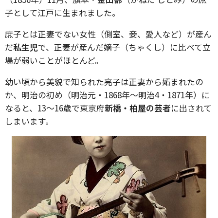
子として江戸に生まれました。
庶子とは正妻でない女性（側室、妾、愛人など）が産ん
だ
私生児
で、正妻が産んだ嫡子（ちゃくし）に比べて立
場が弱いことがほとんど。
幼い頃から美貌で知られた亮子は正妻から妬まれたの
か、明治の初め（明治元・1868年～明治4・1871年）に
なると、13～16歳で東京府
新橋・柏屋の芸者
に出されて
しまいます。