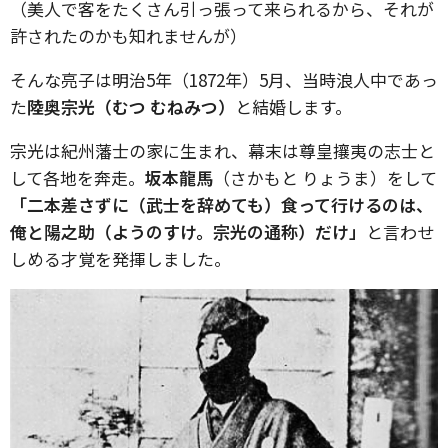
（美人で客をたくさん引っ張って来られるから、それが
許されたのかも知れませんが）
そんな亮子は明治5年（1872年）5月、当時浪人中であっ
た
陸奥宗光（むつ むねみつ）
と結婚します。
宗光は紀州藩士の家に生まれ、幕末は尊皇攘夷の志士と
して各地を奔走。
坂本龍馬
（さかもと りょうま）をして
「二本差さずに（武士を辞めても）食って行けるのは、
俺と陽之助（ようのすけ。宗光の通称）だけ」
と言わせ
しめる才覚を発揮しました。