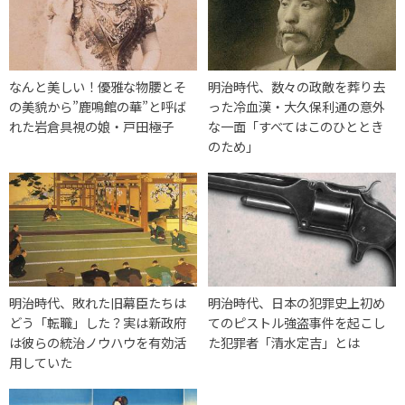
なんと美しい！優雅な物腰とそ
明治時代、数々の政敵を葬り去
の美貌から”鹿鳴館の華”と呼ば
った冷血漢・大久保利通の意外
れた岩倉具視の娘・戸田極子
な一面「すべてはこのひととき
のため」
明治時代、敗れた旧幕臣たちは
明治時代、日本の犯罪史上初め
どう「転職」した？実は新政府
てのピストル強盗事件を起こし
は彼らの統治ノウハウを有効活
た犯罪者「清水定吉」とは
用していた