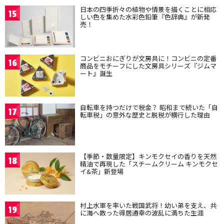
日本の四季折々の植物や情景を描くことに相応
15
しい色を集めた水彩色鉛筆『色辞典』が新発
売！
コンビニおにぎりが文房具に！コンビニの定番
16
商品をモチーフにした文房具シリーズ『ジムマ
ート』誕生
自転車を持つだけで税金？ 昭和まで続いた「自
17
転車税」の意外な歴史と脱税が横行した理由
【季節・数量限定】キンモクセイの香りを天然
18
精油で再現した「スチームクリーム キンモクセ
イ&茶」新登場
村上水軍を率いた戦国武将！幼い弟を支え、共
19
に海へ散った得居通幸の波乱に満ちた生涯