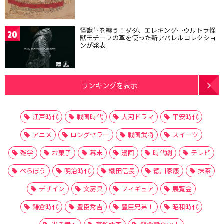
怪獣革を纏う！ダダ、エレキング…ウルトラ怪
20
獣モチーフの革を使った新アパレルコレクショ
ンが発表
ランキングを表示
江戸時代
戦国時代
大河ドラマ
平安時代
アニメ
ロングセラー
戦国武将
スイーツ
雑学
お菓子
幕末
漫画
時代劇
テレビ
べらぼう
明治時代
織田信長
徳川家康
抹茶
デザイン
文房具
フィギュア
展覧会
鎌倉時代
豊臣秀吉
豊臣兄弟！
昭和時代