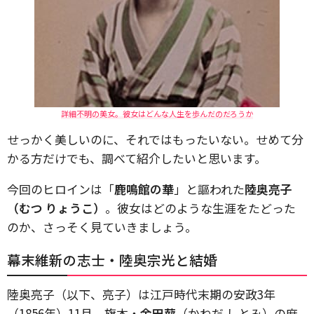
詳細不明の美女。彼女はどんな人生を歩んだのだろうか
せっかく美しいのに、それではもったいない。せめて分
かる方だけでも、調べて紹介したいと思います。
今回のヒロインは「
鹿鳴館の華
」と謳われた
陸奥亮子
（むつ りょうこ）
。彼女はどのような生涯をたどった
のか、さっそく見ていきましょう。
幕末維新の志士・陸奥宗光と結婚
陸奥亮子（以下、亮子）は江戸時代末期の安政3年
（1856年）11月、旗本・
金田蔀
（かねだ しとみ）の庶