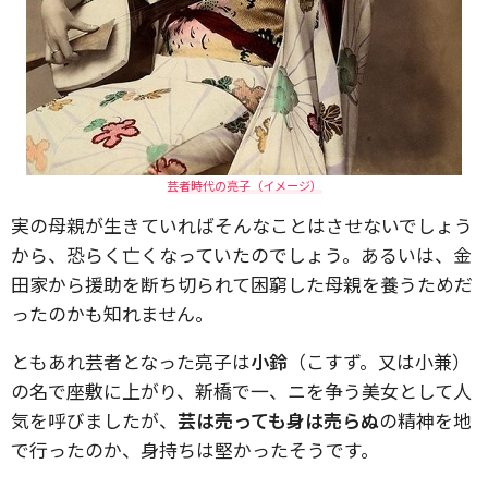
芸者時代の亮子（イメージ）
実の母親が生きていればそんなことはさせないでしょう
から、恐らく亡くなっていたのでしょう。あるいは、金
田家から援助を断ち切られて困窮した母親を養うためだ
ったのかも知れません。
ともあれ芸者となった亮子は
小鈴
（こすず。又は小兼）
の名で座敷に上がり、新橋で一、ニを争う美女として人
気を呼びましたが、
芸は売っても身は売らぬ
の精神を地
で行ったのか、身持ちは堅かったそうです。