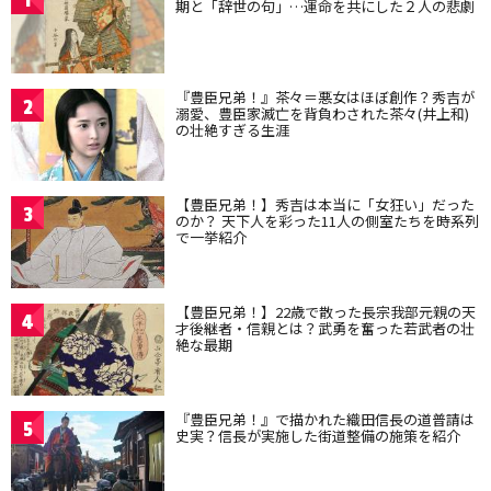
期と「辞世の句」…運命を共にした２人の悲劇
『豊臣兄弟！』茶々＝悪女はほぼ創作？秀吉が
2
溺愛、豊臣家滅亡を背負わされた茶々(井上和)
の壮絶すぎる生涯
【豊臣兄弟！】秀吉は本当に「女狂い」だった
3
のか？ 天下人を彩った11人の側室たちを時系列
で一挙紹介
【豊臣兄弟！】22歳で散った長宗我部元親の天
4
才後継者・信親とは？武勇を奮った若武者の壮
絶な最期
『豊臣兄弟！』で描かれた織田信長の道普請は
5
史実？信長が実施した街道整備の施策を紹介