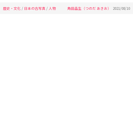
歴史・文化
/
日本の古写真
/
人物
角田晶生（つのだ あきお）
2021/08/10