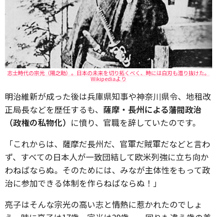
志士時代の宗光（陽之助）。日本の未来を切り拓くべく、時には白刃も潜り抜けた。
Wikipediaより
明治維新が成った後は兵庫県知事や神奈川県令、地租改
正局長などを歴任するも、
薩摩・長州による藩閥政治
（政権の私物化）
に憤り、官職を辞していたのです。
「これからは、薩摩だ長州だ、官軍だ賊軍だなどと言わ
ず、すべての日本人が一致団結して欧米列強に立ち向か
わねばならぬ。そのためには、みなが主体性をもって政
治に参加できる体制を作らねばならぬ！」
亮子はそんな宗光の高い志と情熱に惹かれたのでしょ