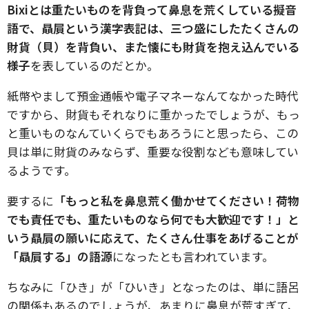
Bixiとは重たいものを背負って鼻息を荒くしている擬音
語で、贔屓という漢字表記は、三つ盛にしたたくさんの
財貨（貝）を背負い、また懐にも財貨を抱え込んでいる
様子
を表しているのだとか。
紙幣やまして預金通帳や電子マネーなんてなかった時代
ですから、財貨もそれなりに重かったでしょうが、もっ
と重いものなんていくらでもあろうにと思ったら、この
貝は単に財貨のみならず、重要な役割なども意味してい
るようです。
要するに
「もっと私を鼻息荒く働かせてください！荷物
でも責任でも、重たいものなら何でも大歓迎です！」と
いう贔屓の願いに応えて、たくさん仕事をあげることが
「贔屓する」の語源
になったとも言われています。
ちなみに「ひき」が「ひいき」となったのは、単に語呂
の関係もあるのでしょうが、あまりに鼻息が荒すぎて、