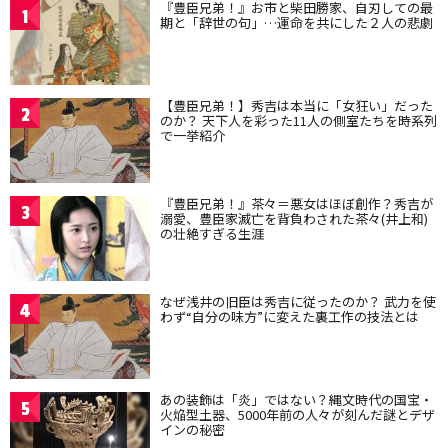
『豊臣兄弟！』お市と柴田勝家、自刃しての最
1
期と「辞世の句」…運命を共にした２人の悲劇
【豊臣兄弟！】秀吉は本当に「女狂い」だった
2
のか？ 天下人を彩った11人の側室たちを時系列
で一挙紹介
『豊臣兄弟！』茶々＝悪女はほぼ創作？秀吉が
3
溺愛、豊臣家滅亡を背負わされた茶々(井上和)
の壮絶すぎる生涯
なぜ浅井の旧臣は秀吉に従ったのか？ 武力を使
4
わず“自分の味方”に変えた裏工作の技法とは
あの装飾は「炎」ではない？縄文時代の国宝・
5
火焔型土器、5000年前の人々が刻んだ謎とデザ
インの秘密