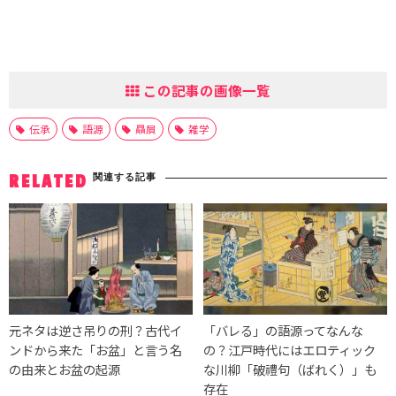
この記事の画像一覧
伝承
語源
贔屓
雑学
関連する記事
RELATED
元ネタは逆さ吊りの刑？古代イ
「バレる」の語源ってなんな
ンドから来た「お盆」と言う名
の？江戸時代にはエロティック
の由来とお盆の起源
な川柳「破禮句（ばれく）」も
存在