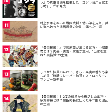
10
ラ』の貴重音源を搭載した「ゴジラ音声目覚ま
し時計」が新発売
村上水軍を率いた戦国武将！幼い弟を支え、共
11
に海へ散った得居通幸の波乱に満ちた生涯
『豊臣兄弟！』で萩原護が演じる武将・小堀正
12
次とは？秀長・秀吉・家康が重用、“出家を重
ねた実務派”の生涯
しっかり抹茶の味わい、さらに果実の香りも楽
13
しめる「無糖フレーバー抹茶」ストロベリー、
マンゴー新発売
【豊臣兄弟！】2度の改易から復活した武将・
14
多賀秀種とは？豊臣秀長に仕えた半年間と波乱
の生涯