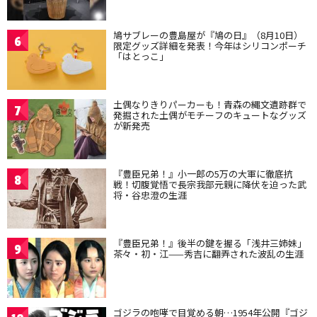
鳩サブレーの豊島屋が『鳩の日』（8月10日）
6
限定グッズ詳細を発表！今年はシリコンポーチ
「はとっこ」
土偶なりきりパーカーも！青森の縄文遺跡群で
7
発掘された土偶がモチーフのキュートなグッズ
が新発売
『豊臣兄弟！』小一郎の5万の大軍に徹底抗
8
戦！切腹覚悟で長宗我部元親に降伏を迫った武
将・谷忠澄の生涯
『豊臣兄弟！』後半の鍵を握る「浅井三姉妹」
9
茶々・初・江——秀吉に翻弄された波乱の生涯
ゴジラの咆哮で目覚める朝…1954年公開『ゴジ