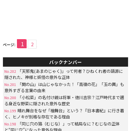
1
2
ページ:
バックナンバー
「天邪鬼(あまのじゃく)」って何者？ひねくれ者の語源に
No.202
隠された、神様と妖怪の意外な正体
「関の山」は山じゃなかった！「高嶺の花」「玉の輿」も
No.201
意外すぎる言葉の由来
「小松菜」の名付け親は将軍・徳川吉宗？江戸時代まで遡
No.200
る身近な野菜に隠された意外な歴史
晴れ舞台をなぜ「檜舞台」という？『日本書紀』に行き着
No.199
く、ヒノキが別格な存在である理由
「同じ穴の狢（むじな）」って結局なに？むじなの正体
No.198
と“同じ穴”になった意外な理由