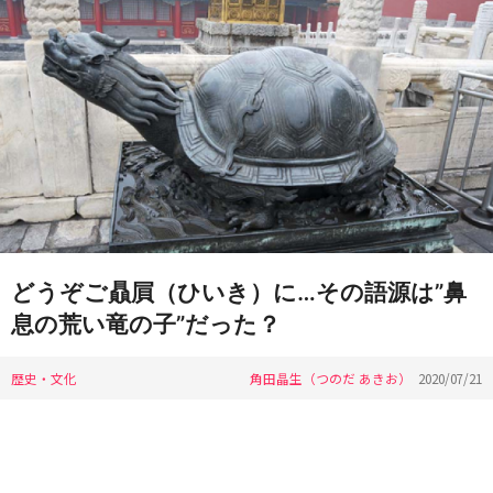
どうぞご贔屓（ひいき）に…その語源は”鼻
息の荒い竜の子”だった？
歴史・文化
角田晶生（つのだ あきお）
2020/07/21