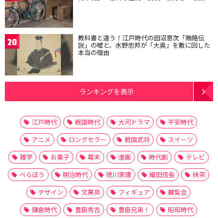
教科書と違う！江戸時代の田沼意次「賄賂伝
20
説」の嘘と、水野忠邦が「大奥」を敵に回した
本当の理由
ランキングを表示
江戸時代
戦国時代
大河ドラマ
平安時代
アニメ
ロングセラー
戦国武将
スイーツ
雑学
お菓子
幕末
漫画
時代劇
テレビ
べらぼう
明治時代
徳川家康
織田信長
抹茶
デザイン
文房具
フィギュア
展覧会
鎌倉時代
豊臣秀吉
豊臣兄弟！
昭和時代