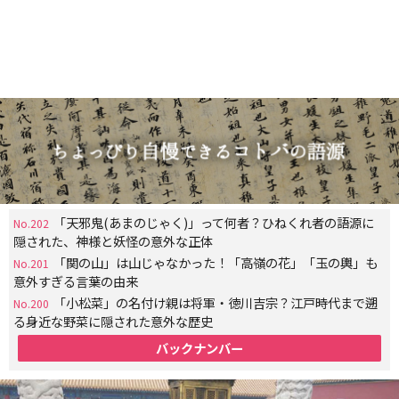
「天邪鬼(あまのじゃく)」って何者？ひねくれ者の語源に
No.202
隠された、神様と妖怪の意外な正体
「関の山」は山じゃなかった！「高嶺の花」「玉の輿」も
No.201
意外すぎる言葉の由来
「小松菜」の名付け親は将軍・徳川吉宗？江戸時代まで遡
No.200
る身近な野菜に隠された意外な歴史
バックナンバー