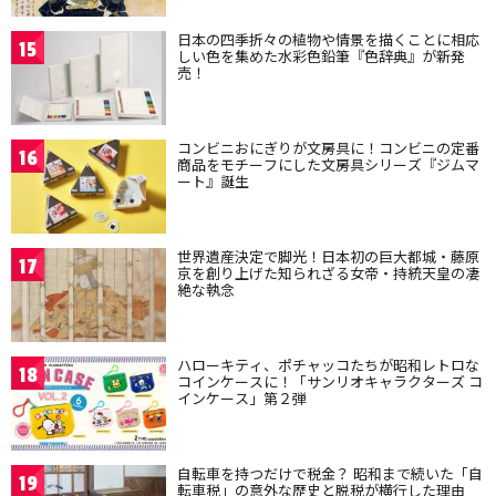
日本の四季折々の植物や情景を描くことに相応
15
しい色を集めた水彩色鉛筆『色辞典』が新発
売！
コンビニおにぎりが文房具に！コンビニの定番
16
商品をモチーフにした文房具シリーズ『ジムマ
ート』誕生
世界遺産決定で脚光！日本初の巨大都城・藤原
17
京を創り上げた知られざる女帝・持統天皇の凄
絶な執念
ハローキティ、ポチャッコたちが昭和レトロな
18
コインケースに！「サンリオキャラクターズ コ
インケース」第２弾
自転車を持つだけで税金？ 昭和まで続いた「自
19
転車税」の意外な歴史と脱税が横行した理由