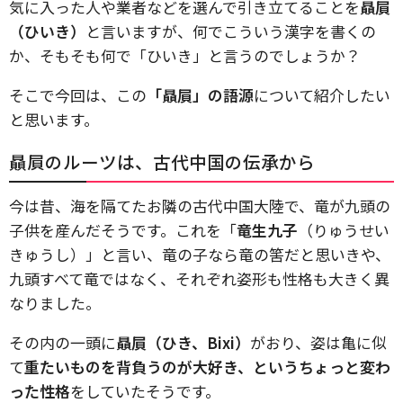
気に入った人や業者などを選んで引き立てることを
贔屓
（ひいき）
と言いますが、何でこういう漢字を書くの
か、そもそも何で「ひいき」と言うのでしょうか？
そこで今回は、この
「贔屓」の語源
について紹介したい
と思います。
贔屓のルーツは、古代中国の伝承から
今は昔、海を隔てたお隣の古代中国大陸で、竜が九頭の
子供を産んだそうです。これを「
竜生九子
（りゅうせい
きゅうし）」と言い、竜の子なら竜の筈だと思いきや、
九頭すべて竜ではなく、それぞれ姿形も性格も大きく異
なりました。
その内の一頭に
贔屓（ひき、Bixi）
がおり、姿は亀に似
て
重たいものを背負うのが大好き、というちょっと変わ
った性格
をしていたそうです。