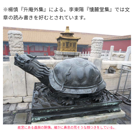
※楊慎『升庵外集』による。李東陽『懐麓堂集』では文
章の読み書きを好むとされています。
故宮にある贔屓の銅像。確かに鼻息の荒そうな顔つきをしている。