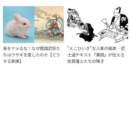
兎をナメるな！なぜ戦国武将た
”えこひいき”な人事の結果…武
ちはウサギを愛したのか【どう
士道テキスト『葉隠』が伝える
する家康】
佐賀藩士たちの嘆き