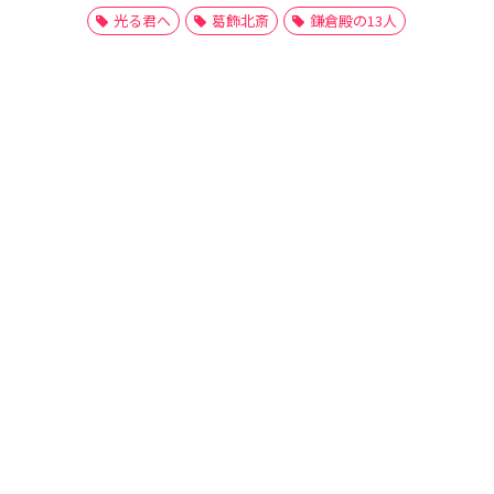
光る君へ
葛飾北斎
鎌倉殿の13人