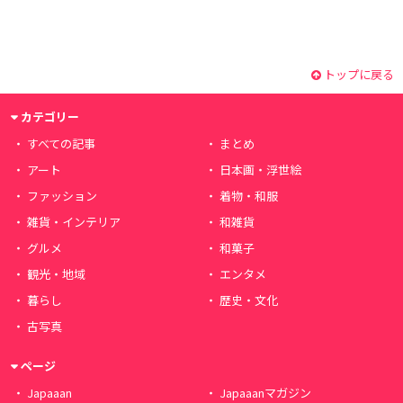
トップに戻る
カテゴリー
すべての記事
まとめ
アート
日本画・浮世絵
ファッション
着物・和服
雑貨・インテリア
和雑貨
グルメ
和菓子
観光・地域
エンタメ
暮らし
歴史・文化
古写真
ページ
Japaaan
Japaaanマガジン