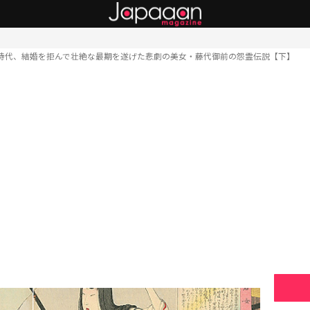
時代、結婚を拒んで壮絶な最期を遂げた悲劇の美女・藤代御前の怨霊伝説【下】