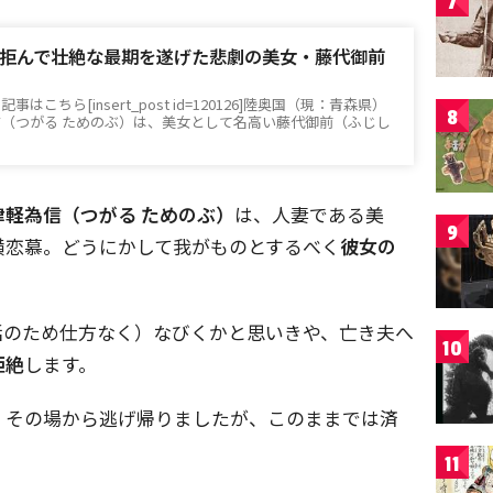
7
拒んで壮絶な最期を遂げた悲劇の美女・藤代御前
こちら[insert_post id=120126]陸奥国（現：青森県）
8
（つがる ためのぶ）は、美女として名高い藤代御前（ふじし
津軽為信（つがる ためのぶ）
は、人妻である美
9
横恋慕。どうにかして我がものとするべく
彼女の
活のため仕方なく）なびくかと思いきや、亡き夫へ
10
拒絶
します。
、その場から逃げ帰りましたが、このままでは済
11