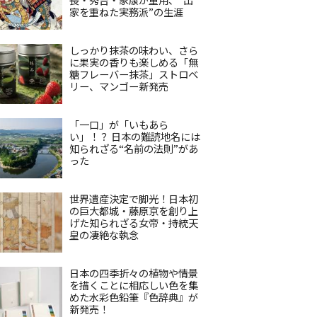
家を重ねた実務派”の生涯
しっかり抹茶の味わい、さら
に果実の香りも楽しめる「無
糖フレーバー抹茶」ストロベ
リー、マンゴー新発売
「一口」が「いもあら
い」！？ 日本の難読地名には
知られざる“名前の法則”があ
った
世界遺産決定で脚光！日本初
の巨大都城・藤原京を創り上
げた知られざる女帝・持統天
皇の凄絶な執念
日本の四季折々の植物や情景
を描くことに相応しい色を集
めた水彩色鉛筆『色辞典』が
新発売！