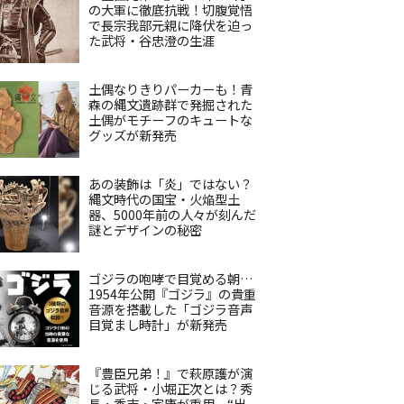
の大軍に徹底抗戦！切腹覚悟
で長宗我部元親に降伏を迫っ
た武将・谷忠澄の生涯
土偶なりきりパーカーも！青
森の縄文遺跡群で発掘された
土偶がモチーフのキュートな
グッズが新発売
あの装飾は「炎」ではない？
縄文時代の国宝・火焔型土
器、5000年前の人々が刻んだ
謎とデザインの秘密
ゴジラの咆哮で目覚める朝…
1954年公開『ゴジラ』の貴重
音源を搭載した「ゴジラ音声
目覚まし時計」が新発売
『豊臣兄弟！』で萩原護が演
じる武将・小堀正次とは？秀
長・秀吉・家康が重用、“出