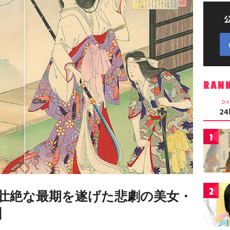
RAN
DA
2
1
2
壮絶な最期を遂げた悲劇の美女・
】