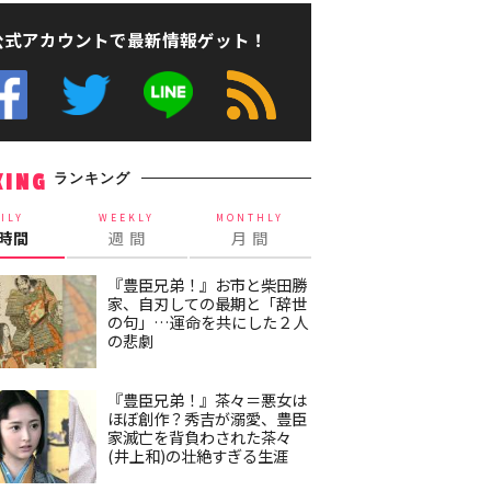
公式アカウントで最新情報ゲット！
ランキング
KING
ILY
WEEKLY
MONTHLY
4時間
週 間
月 間
『豊臣兄弟！』お市と柴田勝
家、自刃しての最期と「辞世
の句」…運命を共にした２人
の悲劇
『豊臣兄弟！』茶々＝悪女は
ほぼ創作？秀吉が溺愛、豊臣
家滅亡を背負わされた茶々
(井上和)の壮絶すぎる生涯