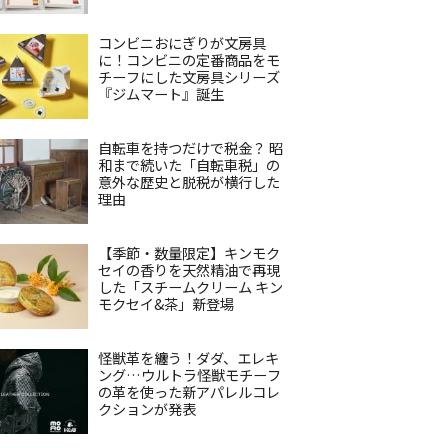
コンビニおにぎりが文房具
に！コンビニの定番商品をモ
チーフにした文房具シリーズ
『ジムマート』誕生
自転車を持つだけで税金？ 昭
和まで続いた「自転車税」の
意外な歴史と脱税が横行した
理由
【季節・数量限定】キンモク
セイの香りを天然精油で再現
した「スチームクリーム キン
モクセイ&茶」新登場
怪獣革を纏う！ダダ、エレキ
ング…ウルトラ怪獣モチーフ
の革を使った新アパレルコレ
クションが発表