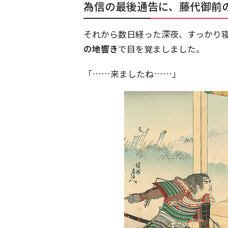
為信の最後通告に、藤代御前
それから数日経った深夜、すっかり
の地響き
で目を覚ましました。
「……来ましたね……」