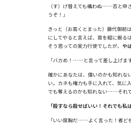
（す）げ替えても構わぬ……否と申
うぞ！」
きっと（お高くとまった）藤代御前
にしてやると言えば、首を縦に振る
そう思っての実力行使でしたが、
や
「バカめ！……と言って差し上げま
確かにあなたは、偉いのかも知れな
い。カネも権力も手に入れて、気に
でも奪えるのかも知れない……それ
「殺すなら殺せばいい！それでも私
「いい度胸だ……よく言った！者ど