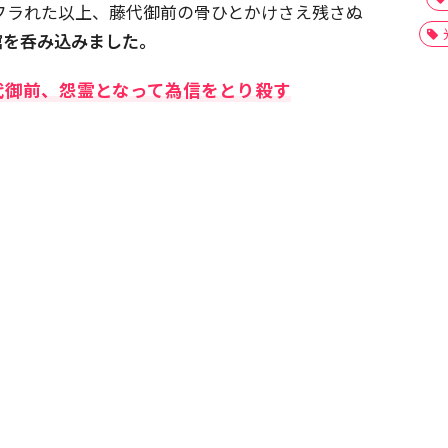
フラれた以上、藤代御前の骨ひとかけさえ残さぬ
館を呑み込みました。
代御前、怨霊となって為信をとり殺す