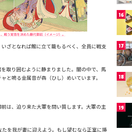
16
く、戦う覚悟を決めた藤代御前（イメージ）。
、いざとなれば館に立て籠もるべく、全員に戦支
17
館を取り囲むように静まりました。闇の中で、馬
18
チャと鳴る金属音が犇（ひし）めいています。
御前は、迫り来た大軍を問い質します。大軍の主
19
なたを我が妻に迎えよう。もし望むなら正室に挿