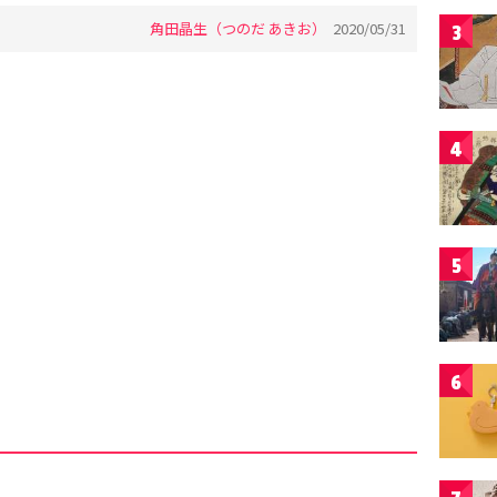
角田晶生（つのだ あきお）
2020/05/31
3
4
5
6