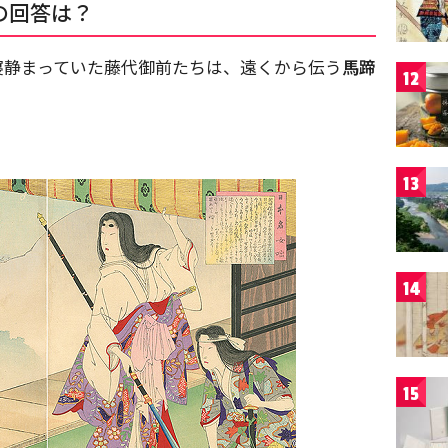
の回答は？
寝静まっていた藤代御前たちは、遠くから伝う
馬蹄
12
13
14
15