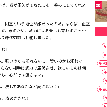
さば、我が軍勢がそなたらを一呑みにしてくれよ
20
は、側室という地位が嫌だったのだ。ならば、正室
はず。念のため、武力による脅しも忘れずに……
はり藤代御前は拒絶しました。
すわ」
い。強いのかも知れないし、賢いのかも知れな
戦
入らない相手は武力で屈伏させ、欲しいものは何
でも、心だけは渡さない。
は、決してあなたなど愛さない！」
徳
も、攻めかかれ！」