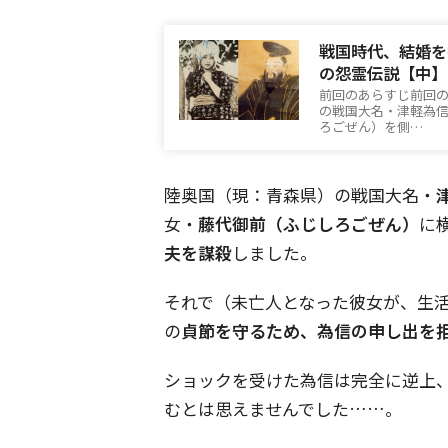
戦国時代、結婚を
の怨霊伝説【中】
前回のあらすじ前回の記事は
の戦国大名・津軽為信
ろごぜん）を側…
陸奥国（現：青森県）の戦国大名・
女・
藤代御前（ふじしろごぜん）
に
夫を謀殺
しました。
それで（未亡人となった彼女が、生
の
貞節を守るため、為信の申し出を
ショックを受けた為信は完全に逆上
むとは思えませんでした……。