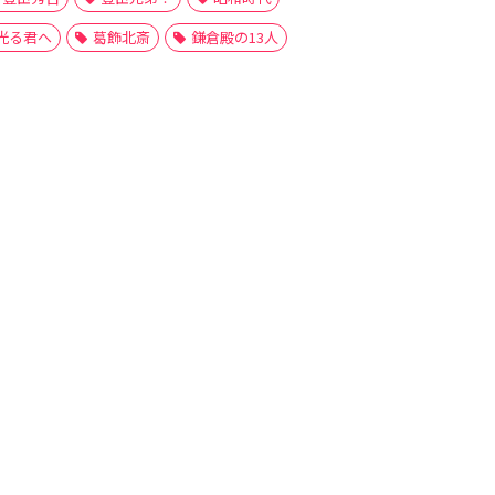
光る君へ
葛飾北斎
鎌倉殿の13人