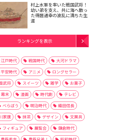
村上水軍を率いた戦国武将！
幼い弟を支え、共に海へ散っ
た得居通幸の波乱に満ちた生
涯
ランキングを表示
江戸時代
戦国時代
大河ドラマ
平安時代
アニメ
ロングセラー
国武将
スイーツ
雑学
お菓子
幕末
漫画
時代劇
テレビ
べらぼう
明治時代
織田信長
川家康
抹茶
デザイン
文房具
フィギュア
展覧会
鎌倉時代
豊臣秀吉
豊臣兄弟！
昭和時代