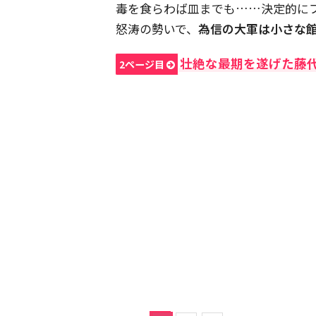
毒を食らわば皿までも……決定的に
怒涛の勢いで、
為信の大軍は小さな
壮絶な最期を遂げた藤
2ページ目