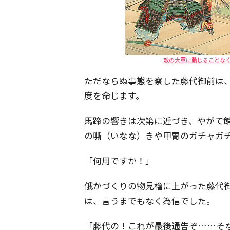
敵の大軍に動じることな
ただならぬ事態を察した藤代御前は
度を命じます。
馬蹄の響きは次第に近づき、やがて
の嘶（いなな）きや甲冑のガチャガ
「何用ですか！」
俄かづくりの物見櫓に上がった藤代
は、言うまでもなく為信でした。
「藤代の！これが
最後通告
ぞ……そ