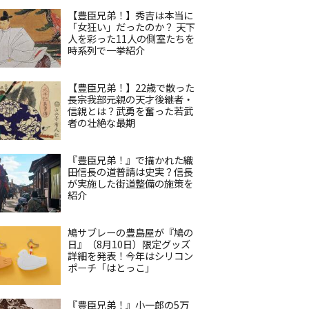
【豊臣兄弟！】秀吉は本当に
「女狂い」だったのか？ 天下
人を彩った11人の側室たちを
時系列で一挙紹介
【豊臣兄弟！】22歳で散った
長宗我部元親の天才後継者・
信親とは？武勇を奮った若武
者の壮絶な最期
『豊臣兄弟！』で描かれた織
田信長の道普請は史実？信長
が実施した街道整備の施策を
紹介
鳩サブレーの豊島屋が『鳩の
日』（8月10日）限定グッズ
詳細を発表！今年はシリコン
ポーチ「はとっこ」
『豊臣兄弟！』小一郎の5万