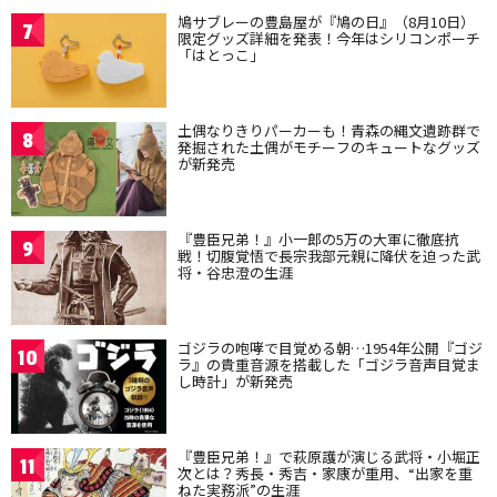
鳩サブレーの豊島屋が『鳩の日』（8月10日）
7
限定グッズ詳細を発表！今年はシリコンポーチ
「はとっこ」
土偶なりきりパーカーも！青森の縄文遺跡群で
8
発掘された土偶がモチーフのキュートなグッズ
が新発売
『豊臣兄弟！』小一郎の5万の大軍に徹底抗
9
戦！切腹覚悟で長宗我部元親に降伏を迫った武
将・谷忠澄の生涯
ゴジラの咆哮で目覚める朝…1954年公開『ゴジ
10
ラ』の貴重音源を搭載した「ゴジラ音声目覚ま
し時計」が新発売
『豊臣兄弟！』で萩原護が演じる武将・小堀正
11
次とは？秀長・秀吉・家康が重用、“出家を重
ねた実務派”の生涯