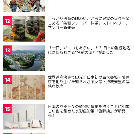
しっかり抹茶の味わい、さらに果実の香りも楽
12
しめる「無糖フレーバー抹茶」ストロベリー、
マンゴー新発売
「一口」が「いもあらい」！？ 日本の難読地名
13
には知られざる“名前の法則”があった
世界遺産決定で脚光！日本初の巨大都城・藤原
14
京を創り上げた知られざる女帝・持統天皇の凄
絶な執念
日本の四季折々の植物や情景を描くことに相応
15
しい色を集めた水彩色鉛筆『色辞典』が新発
売！