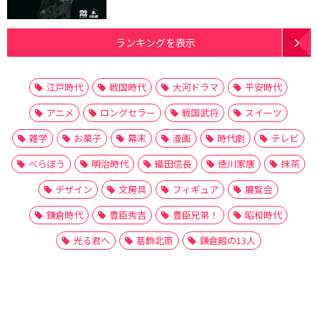
ランキングを表示
江戸時代
戦国時代
大河ドラマ
平安時代
アニメ
ロングセラー
戦国武将
スイーツ
雑学
お菓子
幕末
漫画
時代劇
テレビ
べらぼう
明治時代
織田信長
徳川家康
抹茶
デザイン
文房具
フィギュア
展覧会
鎌倉時代
豊臣秀吉
豊臣兄弟！
昭和時代
光る君へ
葛飾北斎
鎌倉殿の13人