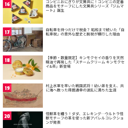
コンビニおにぎりが文房具に！コンビニの定番
16
商品をモチーフにした文房具シリーズ『ジムマ
ート』誕生
自転車を持つだけで税金？ 昭和まで続いた「自
17
転車税」の意外な歴史と脱税が横行した理由
【季節・数量限定】キンモクセイの香りを天然
18
精油で再現した「スチームクリーム キンモクセ
イ&茶」新登場
村上水軍を率いた戦国武将！幼い弟を支え、共
19
に海へ散った得居通幸の波乱に満ちた生涯
怪獣革を纏う！ダダ、エレキング…ウルトラ怪
20
獣モチーフの革を使った新アパレルコレクショ
ンが発表