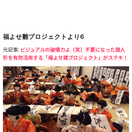
福よせ雛プロジェクトより6
元記事:
ビジュアルの破壊力よ（笑）不要になった雛人
形を有効活用する「福よせ雛プロジェクト」がステキ！