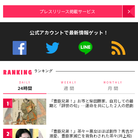
プレスリリース掲載サービス
公式アカウントで最新情報ゲット！
ランキング
RANKING
DAILY
WEEKLY
MONTHLY
24時間
週 間
月 間
『豊臣兄弟！』お市と柴田勝家、自刃しての最
1
期と「辞世の句」…運命を共にした２人の悲劇
『豊臣兄弟！』茶々＝悪女はほぼ創作？秀吉が
2
溺愛、豊臣家滅亡を背負わされた茶々(井上和)