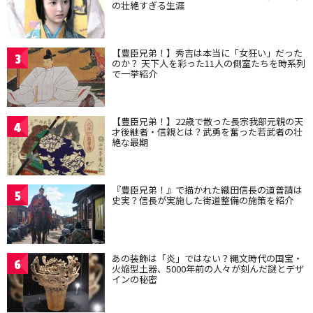
の壮絶すぎる生涯
【豊臣兄弟！】秀吉は本当に「女狂い」だった
3
のか？ 天下人を彩った11人の側室たちを時系列
で一挙紹介
【豊臣兄弟！】22歳で散った長宗我部元親の天
4
才後継者・信親とは？武勇を奮った若武者の壮
絶な最期
『豊臣兄弟！』で描かれた織田信長の道普請は
5
史実？信長が実施した街道整備の施策を紹介
あの装飾は「炎」ではない？縄文時代の国宝・
6
火焔型土器、5000年前の人々が刻んだ謎とデザ
インの秘密