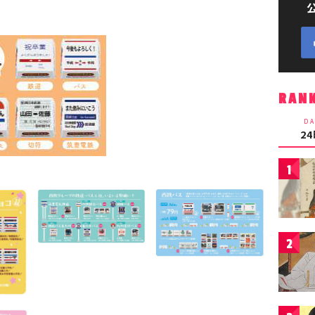
RAN
DA
2
1
2