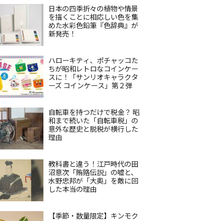
日本の四季折々の植物や情景
を描くことに相応しい色を集
めた水彩色鉛筆『色辞典』が
新発売！
ハローキティ、ポチャッコた
ちが昭和レトロなコインケー
スに！「サンリオキャラクタ
ーズ コインケース」第２弾
自転車を持つだけで税金？ 昭
和まで続いた「自転車税」の
意外な歴史と脱税が横行した
理由
教科書と違う！江戸時代の田
沼意次「賄賂伝説」の嘘と、
水野忠邦が「大奥」を敵に回
した本当の理由
【季節・数量限定】キンモク