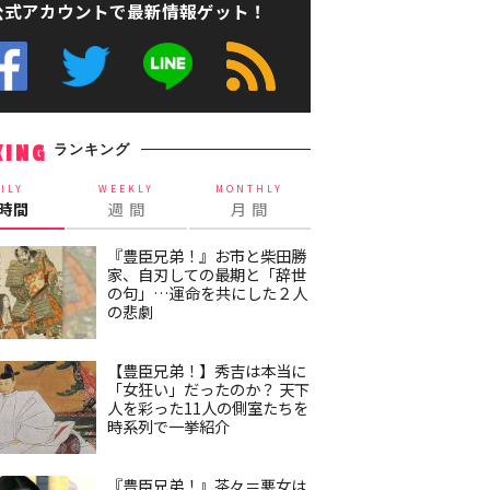
公式アカウントで最新情報ゲット！
ランキング
KING
ILY
WEEKLY
MONTHLY
4時間
週 間
月 間
『豊臣兄弟！』お市と柴田勝
家、自刃しての最期と「辞世
の句」…運命を共にした２人
の悲劇
【豊臣兄弟！】秀吉は本当に
「女狂い」だったのか？ 天下
人を彩った11人の側室たちを
時系列で一挙紹介
『豊臣兄弟！』茶々＝悪女は