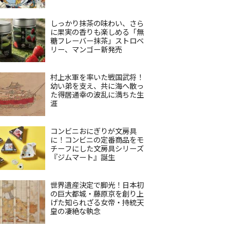
しっかり抹茶の味わい、さら
に果実の香りも楽しめる「無
糖フレーバー抹茶」ストロベ
リー、マンゴー新発売
村上水軍を率いた戦国武将！
幼い弟を支え、共に海へ散っ
た得居通幸の波乱に満ちた生
涯
コンビニおにぎりが文房具
に！コンビニの定番商品をモ
チーフにした文房具シリーズ
『ジムマート』誕生
世界遺産決定で脚光！日本初
の巨大都城・藤原京を創り上
げた知られざる女帝・持統天
皇の凄絶な執念