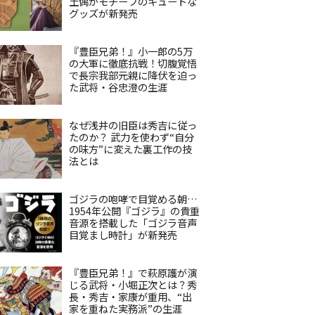
土偶がモチーフのキュートな
グッズが新発売
『豊臣兄弟！』小一郎の5万
の大軍に徹底抗戦！切腹覚悟
で長宗我部元親に降伏を迫っ
た武将・谷忠澄の生涯
なぜ浅井の旧臣は秀吉に従っ
たのか？ 武力を使わず“自分
の味方”に変えた裏工作の技
法とは
ゴジラの咆哮で目覚める朝…
1954年公開『ゴジラ』の貴重
音源を搭載した「ゴジラ音声
目覚まし時計」が新発売
『豊臣兄弟！』で萩原護が演
じる武将・小堀正次とは？秀
長・秀吉・家康が重用、“出
家を重ねた実務派”の生涯