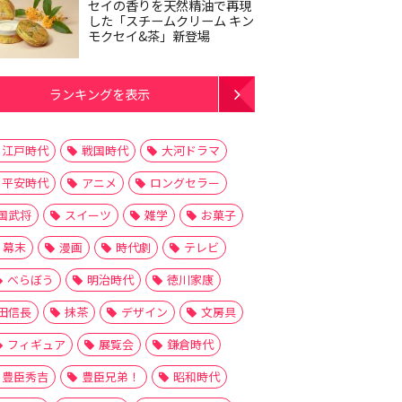
セイの香りを天然精油で再現
した「スチームクリーム キン
モクセイ&茶」新登場
ランキングを表示
江戸時代
戦国時代
大河ドラマ
平安時代
アニメ
ロングセラー
国武将
スイーツ
雑学
お菓子
幕末
漫画
時代劇
テレビ
べらぼう
明治時代
徳川家康
田信長
抹茶
デザイン
文房具
フィギュア
展覧会
鎌倉時代
豊臣秀吉
豊臣兄弟！
昭和時代