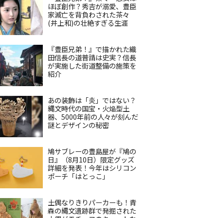
ほぼ創作？秀吉が溺愛、豊臣
家滅亡を背負わされた茶々
(井上和)の壮絶すぎる生涯
『豊臣兄弟！』で描かれた織
田信長の道普請は史実？信長
が実施した街道整備の施策を
紹介
あの装飾は「炎」ではない？
縄文時代の国宝・火焔型土
器、5000年前の人々が刻んだ
謎とデザインの秘密
鳩サブレーの豊島屋が『鳩の
日』（8月10日）限定グッズ
詳細を発表！今年はシリコン
ポーチ「はとっこ」
土偶なりきりパーカーも！青
森の縄文遺跡群で発掘された