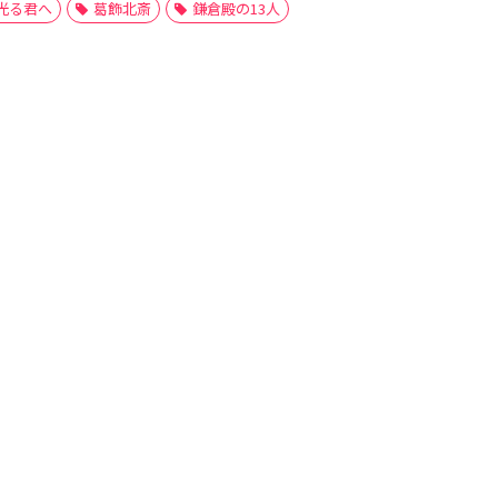
光る君へ
葛飾北斎
鎌倉殿の13人