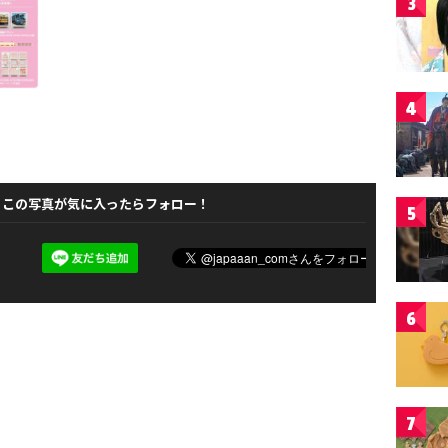
3
4
この写真が気に入ったらフォロー！
5
6
7