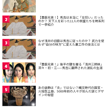
【豊臣兄弟！】秀吉は本当に「女狂い」だった
2
のか？ 天下人を彩った11人の側室たちを時系列
で一挙紹介
なぜ浅井の旧臣は秀吉に従ったのか？ 武力を使
3
わず“自分の味方”に変えた裏工作の技法とは
『豊臣兄弟！』後半の鍵を握る「浅井三姉妹」
4
茶々・初・江——秀吉に翻弄された波乱の生涯
あの装飾は「炎」ではない？縄文時代の国宝・
5
火焔型土器、5000年前の人々が刻んだ謎とデザ
インの秘密