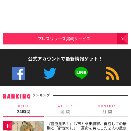
プレスリリース掲載サービス
公式アカウントで最新情報ゲット！
ランキング
RANKING
DAILY
WEEKLY
MONTHLY
24時間
週 間
月 間
『豊臣兄弟！』お市と柴田勝家、自刃しての最
1
期と「辞世の句」…運命を共にした２人の悲劇