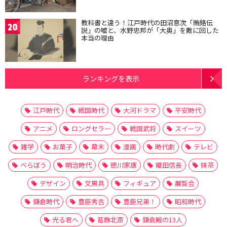
教科書と違う！江戸時代の田沼意次「賄賂伝
20
説」の嘘と、水野忠邦が「大奥」を敵に回した
本当の理由
ランキングを表示
江戸時代
戦国時代
大河ドラマ
平安時代
アニメ
ロングセラー
戦国武将
スイーツ
雑学
お菓子
幕末
漫画
時代劇
テレビ
べらぼう
明治時代
徳川家康
織田信長
抹茶
デザイン
文房具
フィギュア
展覧会
鎌倉時代
豊臣秀吉
豊臣兄弟！
昭和時代
光る君へ
葛飾北斎
鎌倉殿の13人