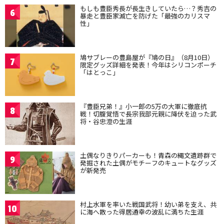
もしも豊臣秀長が長生きしていたら…？秀吉の
6
暴走と豊臣家滅亡を防げた「最強のカリスマ
性」
鳩サブレーの豊島屋が『鳩の日』（8月10日）
7
限定グッズ詳細を発表！今年はシリコンポーチ
「はとっこ」
『豊臣兄弟！』小一郎の5万の大軍に徹底抗
8
戦！切腹覚悟で長宗我部元親に降伏を迫った武
将・谷忠澄の生涯
土偶なりきりパーカーも！青森の縄文遺跡群で
9
発掘された土偶がモチーフのキュートなグッズ
が新発売
村上水軍を率いた戦国武将！幼い弟を支え、共
10
に海へ散った得居通幸の波乱に満ちた生涯