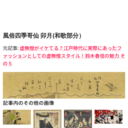
風俗四季哥仙 卯月(和歌部分）
元記事:
虚無僧がイケてる？江戸時代に実際にあったフ
ァッションとしての虚無僧スタイル！鈴木春信の魅力 そ
の５
記事内のその他の画像