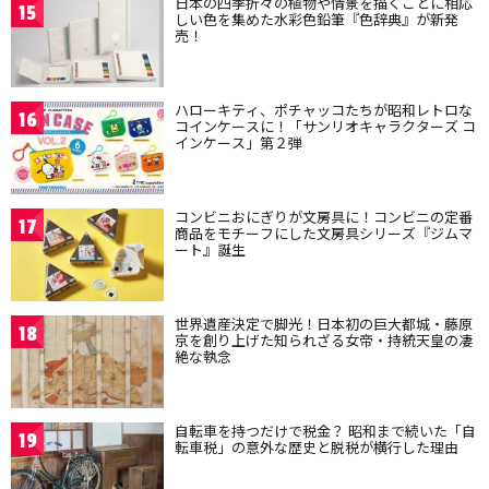
日本の四季折々の植物や情景を描くことに相応
15
しい色を集めた水彩色鉛筆『色辞典』が新発
売！
ハローキティ、ポチャッコたちが昭和レトロな
16
コインケースに！「サンリオキャラクターズ コ
インケース」第２弾
コンビニおにぎりが文房具に！コンビニの定番
17
商品をモチーフにした文房具シリーズ『ジムマ
ート』誕生
世界遺産決定で脚光！日本初の巨大都城・藤原
18
京を創り上げた知られざる女帝・持統天皇の凄
絶な執念
自転車を持つだけで税金？ 昭和まで続いた「自
19
転車税」の意外な歴史と脱税が横行した理由