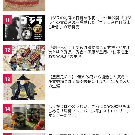
ゴジラの咆哮で目覚める朝…1954年公開『ゴジ
11
ラ』の貴重音源を搭載した「ゴジラ音声目覚ま
し時計」が新発売
『豊臣兄弟！』で萩原護が演じる武将・小堀正
12
次とは？秀長・秀吉・家康が重用、“出家を重
ねた実務派”の生涯
【豊臣兄弟！】2度の改易から復活した武将・
13
多賀秀種とは？豊臣秀長に仕えた半年間と波乱
の生涯
しっかり抹茶の味わい、さらに果実の香りも楽
14
しめる「無糖フレーバー抹茶」ストロベリー、
マンゴー新発売