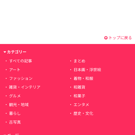
トップに戻る
カテゴリー
すべての記事
まとめ
アート
日本画・浮世絵
ファッション
着物・和服
雑貨・インテリア
和雑貨
グルメ
和菓子
観光・地域
エンタメ
暮らし
歴史・文化
古写真