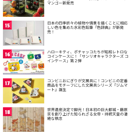
マンゴー新発売
日本の四季折々の植物や情景を描くことに相応
15
しい色を集めた水彩色鉛筆『色辞典』が新発
売！
ハローキティ、ポチャッコたちが昭和レトロな
16
コインケースに！「サンリオキャラクターズ コ
インケース」第２弾
コンビニおにぎりが文房具に！コンビニの定番
17
商品をモチーフにした文房具シリーズ『ジムマ
ート』誕生
世界遺産決定で脚光！日本初の巨大都城・藤原
18
京を創り上げた知られざる女帝・持統天皇の凄
絶な執念