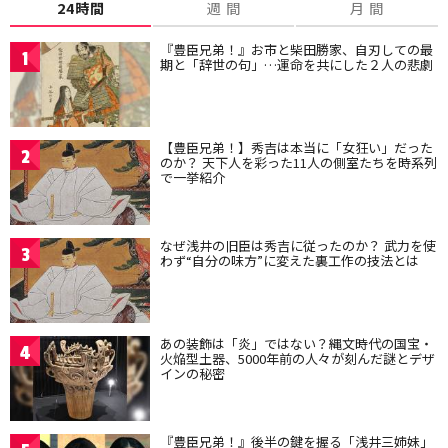
24時間
週 間
月 間
『豊臣兄弟！』お市と柴田勝家、自刃しての最
1
期と「辞世の句」…運命を共にした２人の悲劇
【豊臣兄弟！】秀吉は本当に「女狂い」だった
2
のか？ 天下人を彩った11人の側室たちを時系列
で一挙紹介
なぜ浅井の旧臣は秀吉に従ったのか？ 武力を使
3
わず“自分の味方”に変えた裏工作の技法とは
あの装飾は「炎」ではない？縄文時代の国宝・
4
火焔型土器、5000年前の人々が刻んだ謎とデザ
インの秘密
『豊臣兄弟！』後半の鍵を握る「浅井三姉妹」