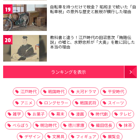
自転車を持つだけで税金？ 昭和まで続いた「自
19
転車税」の意外な歴史と脱税が横行した理由
教科書と違う！江戸時代の田沼意次「賄賂伝
20
説」の嘘と、水野忠邦が「大奥」を敵に回した
本当の理由
ランキングを表示
江戸時代
戦国時代
大河ドラマ
平安時代
アニメ
ロングセラー
戦国武将
スイーツ
雑学
お菓子
幕末
漫画
時代劇
テレビ
べらぼう
明治時代
徳川家康
織田信長
抹茶
デザイン
文房具
フィギュア
展覧会