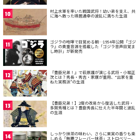
村上水軍を率いた戦国武将！幼い弟を支え、共
10
に海へ散った得居通幸の波乱に満ちた生涯
ゴジラの咆哮で目覚める朝…1954年公開『ゴジ
11
ラ』の貴重音源を搭載した「ゴジラ音声目覚ま
し時計」が新発売
『豊臣兄弟！』で萩原護が演じる武将・小堀正
12
次とは？秀長・秀吉・家康が重用、“出家を重
ねた実務派”の生涯
【豊臣兄弟！】2度の改易から復活した武将・
13
多賀秀種とは？豊臣秀長に仕えた半年間と波乱
の生涯
しっかり抹茶の味わい、さらに果実の香りも楽
14
しめる「無糖フレーバー抹茶」ストロベリー、