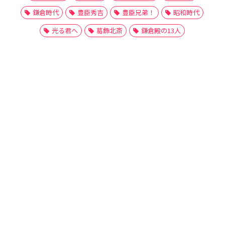
鎌倉時代
豊臣秀吉
豊臣兄弟！
昭和時代
光る君へ
葛飾北斎
鎌倉殿の13人