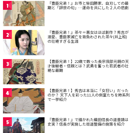
『豊臣兄弟！』お市と柴田勝家、自刃しての最
1
期と「辞世の句」…運命を共にした２人の悲劇
『豊臣兄弟！』茶々＝悪女はほぼ創作？秀吉が
2
溺愛、豊臣家滅亡を背負わされた茶々(井上和)
の壮絶すぎる生涯
【豊臣兄弟！】22歳で散った長宗我部元親の天
3
才後継者・信親とは？武勇を奮った若武者の壮
絶な最期
【豊臣兄弟！】秀吉は本当に「女狂い」だった
4
のか？ 天下人を彩った11人の側室たちを時系列
で一挙紹介
『豊臣兄弟！』で描かれた織田信長の道普請は
5
史実？信長が実施した街道整備の施策を紹介