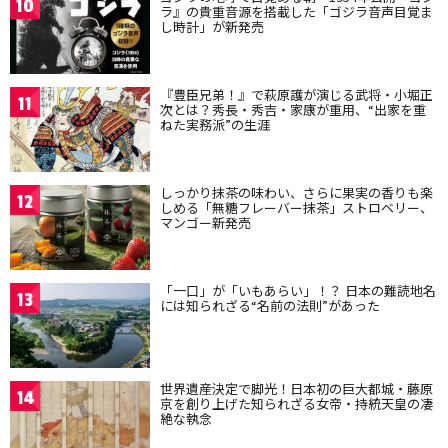
10
ラ』の貴重音源を搭載した「ゴジラ音声目覚ま
し時計」が新発売
『豊臣兄弟！』で萩原護が演じる武将・小堀正
11
次とは？秀長・秀吉・家康が重用、“出家を重
ねた実務派”の生涯
しっかり抹茶の味わい、さらに果実の香りも楽
12
しめる「無糖フレーバー抹茶」ストロベリー、
マンゴー新発売
「一口」が「いもあらい」！？ 日本の難読地名
13
には知られざる“名前の法則”があった
世界遺産決定で脚光！日本初の巨大都城・藤原
14
京を創り上げた知られざる女帝・持統天皇の凄
絶な執念