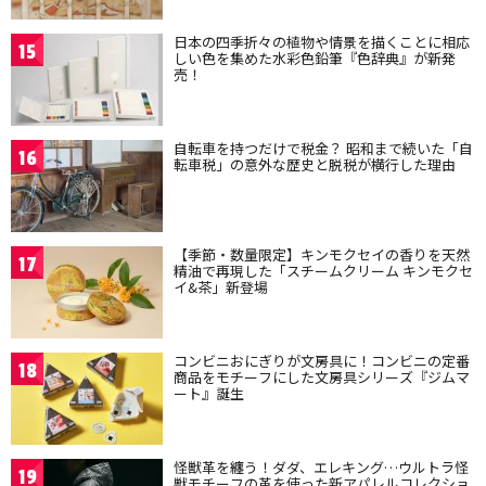
日本の四季折々の植物や情景を描くことに相応
15
しい色を集めた水彩色鉛筆『色辞典』が新発
売！
自転車を持つだけで税金？ 昭和まで続いた「自
16
転車税」の意外な歴史と脱税が横行した理由
【季節・数量限定】キンモクセイの香りを天然
17
精油で再現した「スチームクリーム キンモクセ
イ&茶」新登場
コンビニおにぎりが文房具に！コンビニの定番
18
商品をモチーフにした文房具シリーズ『ジムマ
ート』誕生
怪獣革を纏う！ダダ、エレキング…ウルトラ怪
19
獣モチーフの革を使った新アパレルコレクショ