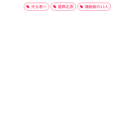
光る君へ
葛飾北斎
鎌倉殿の13人