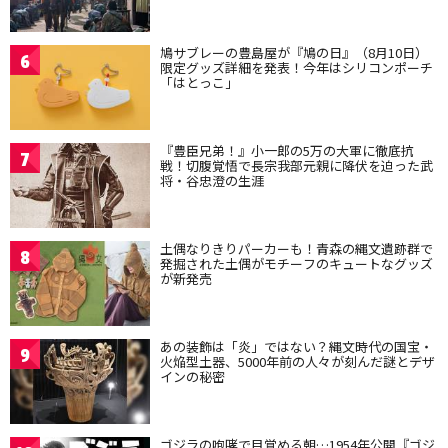
鳩サブレーの豊島屋が『鳩の日』（8月10日）
6
限定グッズ詳細を発表！今年はシリコンポーチ
「はとっこ」
『豊臣兄弟！』小一郎の5万の大軍に徹底抗
7
戦！切腹覚悟で長宗我部元親に降伏を迫った武
将・谷忠澄の生涯
土偶なりきりパーカーも！青森の縄文遺跡群で
8
発掘された土偶がモチーフのキュートなグッズ
が新発売
あの装飾は「炎」ではない？縄文時代の国宝・
9
火焔型土器、5000年前の人々が刻んだ謎とデザ
インの秘密
ゴジラの咆哮で目覚める朝…1954年公開『ゴジ