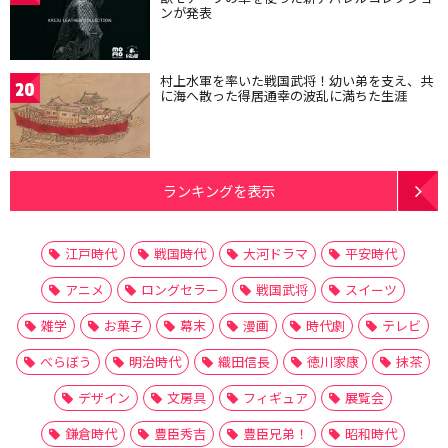
ンが発表
村上水軍を率いた戦国武将！幼い弟を支え、共
20
に海へ散った得居通幸の波乱に満ちた生涯
ランキングを表示
江戸時代
戦国時代
大河ドラマ
平安時代
アニメ
ロングセラー
戦国武将
スイーツ
雑学
お菓子
幕末
漫画
時代劇
テレビ
べらぼう
明治時代
織田信長
徳川家康
抹茶
デザイン
文房具
フィギュア
展覧会
鎌倉時代
豊臣秀吉
豊臣兄弟！
昭和時代