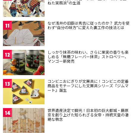
ねた実務派”の生涯
なぜ浅井の旧臣は秀吉に従ったのか？ 武力を使
11
わず“自分の味方”に変えた裏工作の技法とは
しっかり抹茶の味わい、さらに果実の香りも楽
12
しめる「無糖フレーバー抹茶」ストロベリー、
マンゴー新発売
コンビニおにぎりが文房具に！コンビニの定番
13
商品をモチーフにした文房具シリーズ『ジムマ
ート』誕生
世界遺産決定で脚光！日本初の巨大都城・藤原
14
京を創り上げた知られざる女帝・持統天皇の凄
絶な執念