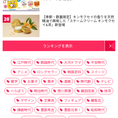
【季節・数量限定】キンモクセイの香りを天然
20
精油で再現した「スチームクリーム キンモクセ
イ&茶」新登場
ランキングを表示
江戸時代
戦国時代
大河ドラマ
平安時代
アニメ
ロングセラー
戦国武将
スイーツ
雑学
お菓子
幕末
漫画
時代劇
テレビ
べらぼう
明治時代
徳川家康
織田信長
抹茶
デザイン
文房具
フィギュア
展覧会
鎌倉時代
豊臣秀吉
豊臣兄弟！
昭和時代