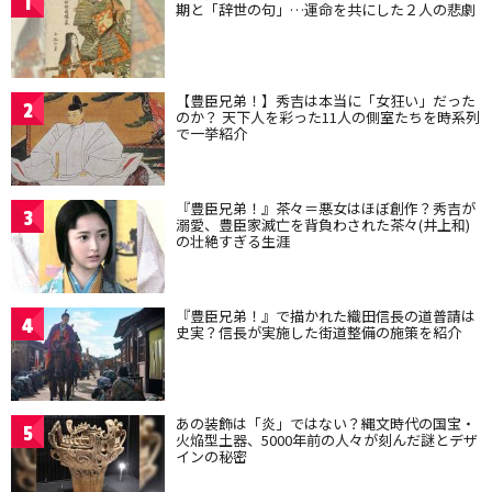
1
期と「辞世の句」…運命を共にした２人の悲劇
【豊臣兄弟！】秀吉は本当に「女狂い」だった
2
のか？ 天下人を彩った11人の側室たちを時系列
で一挙紹介
『豊臣兄弟！』茶々＝悪女はほぼ創作？秀吉が
3
溺愛、豊臣家滅亡を背負わされた茶々(井上和)
の壮絶すぎる生涯
『豊臣兄弟！』で描かれた織田信長の道普請は
4
史実？信長が実施した街道整備の施策を紹介
あの装飾は「炎」ではない？縄文時代の国宝・
5
火焔型土器、5000年前の人々が刻んだ謎とデザ
インの秘密