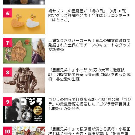
鳩サブレーの豊島屋が『鳩の日』（8月10日）
6
限定グッズ詳細を発表！今年はシリコンポーチ
「はとっこ」
土偶なりきりパーカーも！青森の縄文遺跡群で
7
発掘された土偶がモチーフのキュートなグッズ
が新発売
『豊臣兄弟！』小一郎の5万の大軍に徹底抗
8
戦！切腹覚悟で長宗我部元親に降伏を迫った武
将・谷忠澄の生涯
ゴジラの咆哮で目覚める朝…1954年公開『ゴジ
9
ラ』の貴重音源を搭載した「ゴジラ音声目覚ま
し時計」が新発売
『豊臣兄弟！』で萩原護が演じる武将・小堀正
10
次とは？秀長・秀吉・家康が重用、“出家を重