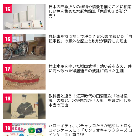
日本の四季折々の植物や情景を描くことに相応
15
しい色を集めた水彩色鉛筆『色辞典』が新発
売！
自転車を持つだけで税金？ 昭和まで続いた「自
16
転車税」の意外な歴史と脱税が横行した理由
村上水軍を率いた戦国武将！幼い弟を支え、共
17
に海へ散った得居通幸の波乱に満ちた生涯
教科書と違う！江戸時代の田沼意次「賄賂伝
18
説」の嘘と、水野忠邦が「大奥」を敵に回した
本当の理由
ハローキティ、ポチャッコたちが昭和レトロな
19
コインケースに！「サンリオキャラクターズ コ
インケース」第２弾