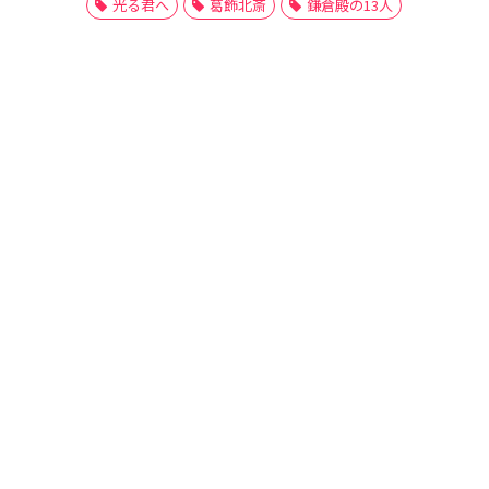
光る君へ
葛飾北斎
鎌倉殿の13人