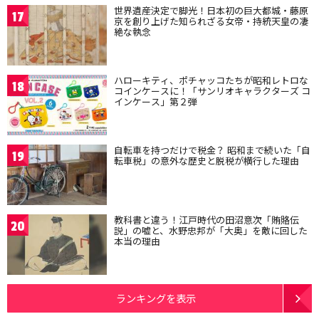
世界遺産決定で脚光！日本初の巨大都城・藤原
17
京を創り上げた知られざる女帝・持統天皇の凄
絶な執念
ハローキティ、ポチャッコたちが昭和レトロな
18
コインケースに！「サンリオキャラクターズ コ
インケース」第２弾
自転車を持つだけで税金？ 昭和まで続いた「自
19
転車税」の意外な歴史と脱税が横行した理由
教科書と違う！江戸時代の田沼意次「賄賂伝
20
説」の嘘と、水野忠邦が「大奥」を敵に回した
本当の理由
ランキングを表示