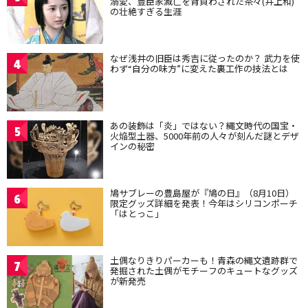
溺愛、豊臣家滅亡を背負わされた茶々(井上和)
の壮絶すぎる生涯
なぜ浅井の旧臣は秀吉に従ったのか？ 武力を使
4
わず“自分の味方”に変えた裏工作の技法とは
あの装飾は「炎」ではない？縄文時代の国宝・
5
火焔型土器、5000年前の人々が刻んだ謎とデザ
インの秘密
鳩サブレーの豊島屋が『鳩の日』（8月10日）
6
限定グッズ詳細を発表！今年はシリコンポーチ
「はとっこ」
土偶なりきりパーカーも！青森の縄文遺跡群で
7
発掘された土偶がモチーフのキュートなグッズ
が新発売