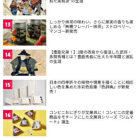
ねた実務派”の生涯
しっかり抹茶の味わい、さらに果実の香りも楽
13
しめる「無糖フレーバー抹茶」ストロベリー、
マンゴー新発売
【豊臣兄弟！】2度の改易から復活した武将・
14
多賀秀種とは？豊臣秀長に仕えた半年間と波乱
の生涯
日本の四季折々の植物や情景を描くことに相応
15
しい色を集めた水彩色鉛筆『色辞典』が新発
売！
コンビニおにぎりが文房具に！コンビニの定番
16
商品をモチーフにした文房具シリーズ『ジムマ
ート』誕生