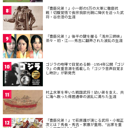
『豊臣兄弟！』小一郎の5万の大軍に徹底抗
8
戦！切腹覚悟で長宗我部元親に降伏を迫った武
将・谷忠澄の生涯
『豊臣兄弟！』後半の鍵を握る「浅井三姉妹」
9
茶々・初・江——秀吉に翻弄された波乱の生涯
ゴジラの咆哮で目覚める朝…1954年公開『ゴジ
10
ラ』の貴重音源を搭載した「ゴジラ音声目覚ま
し時計」が新発売
村上水軍を率いた戦国武将！幼い弟を支え、共
11
に海へ散った得居通幸の波乱に満ちた生涯
『豊臣兄弟！』で萩原護が演じる武将・小堀正
12
次とは？秀長・秀吉・家康が重用、“出家を重