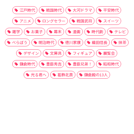
江戸時代
戦国時代
大河ドラマ
平安時代
アニメ
ロングセラー
戦国武将
スイーツ
雑学
お菓子
幕末
漫画
時代劇
テレビ
べらぼう
明治時代
徳川家康
織田信長
抹茶
デザイン
文房具
フィギュア
展覧会
鎌倉時代
豊臣秀吉
豊臣兄弟！
昭和時代
光る君へ
葛飾北斎
鎌倉殿の13人