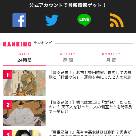
公式アカウントで最新情報ゲット！
ランキング
RANKING
DAILY
WEEKLY
MONTHLY
24時間
週 間
月 間
『豊臣兄弟！』お市と柴田勝家、自刃しての最
1
期と「辞世の句」…運命を共にした２人の悲劇
【豊臣兄弟！】秀吉は本当に「女狂い」だった
2
のか？ 天下人を彩った11人の側室たちを時系列
で一挙紹介
『豊臣兄弟！』茶々＝悪女はほぼ創作？秀吉が
3