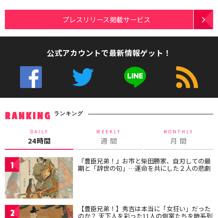
プレスリリース掲載サービス
公式アカウントで最新情報ゲット！
ランキング
RANKING
DAILY
WEEKLY
MONTHLY
24時間
週 間
月 間
『豊臣兄弟！』お市と柴田勝家、自刃しての最
1
期と「辞世の句」…運命を共にした２人の悲劇
【豊臣兄弟！】秀吉は本当に「女狂い」だった
2
のか？ 天下人を彩った11人の側室たちを時系列