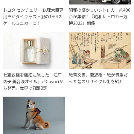
トヨタ センチュリー 総理大臣専
昭和の懐かしいレトロカー約400
用車がダイキャスト製の1/64ス
台が集結！『昭和レトロカー万
ケールミニカーに！
博2023』開催
七宝紋様を繊細に施した「江戸
紙背文書、漉返紙…紙が貴重だ
切子 美容液オイル」がCoyoriか
った昔のリサイクル術を紹介
ら発売。世界で7個限定