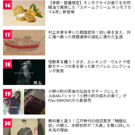
【季節・数量限定】キンモクセイの香りを天然
16
精油で再現した「スチームクリーム キンモクセ
イ&茶」新登場
村上水軍を率いた戦国武将！幼い弟を支え、共
17
に海へ散った得居通幸の波乱に満ちた生涯
怪獣革を纏う！ダダ、エレキング…ウルトラ怪
18
獣モチーフの革を使った新アパレルコレクショ
ンが発表
小野小町の死後の伝説をモチーフにした
19
JUBAN-Tシャツ「小野小町の成れの果て」が
Play KIMONOから新発売
教科書と違う！江戸時代の田沼意次「賄賂伝
20
説」の嘘と、水野忠邦が「大奥」を敵に回した
本当の理由