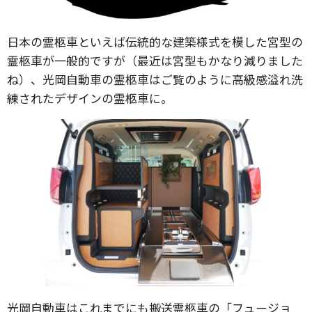
日本の霊柩車といえば伝統的な建築様式を模した宮型の
霊柩車が一般的ですが（最近は宮型もかなり減りました
ね）、光岡自動車の霊柩車はご覧のように高級感溢れ洗
練されたデザインの霊柩車に。
光岡自動車はこれまでにも搬送霊柩車の「フュージョ