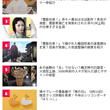
で一挙紹介
『豊臣兄弟！』茶々＝悪女はほぼ創作？秀吉が
3
溺愛、豊臣家滅亡を背負わされた茶々(井上和)
の壮絶すぎる生涯
『豊臣兄弟！』で描かれた織田信長の道普請は
4
史実？信長が実施した街道整備の施策を紹介
あの装飾は「炎」ではない？縄文時代の国宝・
5
火焔型土器、5000年前の人々が刻んだ謎とデザ
インの秘密
鳩サブレーの豊島屋が『鳩の日』（8月10日）
6
限定グッズ詳細を発表！今年はシリコンポーチ
「はとっこ」