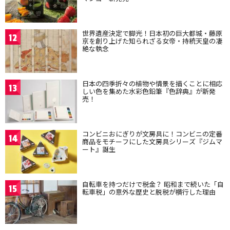
世界遺産決定で脚光！日本初の巨大都城・藤原
12
京を創り上げた知られざる女帝・持統天皇の凄
絶な執念
日本の四季折々の植物や情景を描くことに相応
13
しい色を集めた水彩色鉛筆『色辞典』が新発
売！
コンビニおにぎりが文房具に！コンビニの定番
14
商品をモチーフにした文房具シリーズ『ジムマ
ート』誕生
自転車を持つだけで税金？ 昭和まで続いた「自
15
転車税」の意外な歴史と脱税が横行した理由