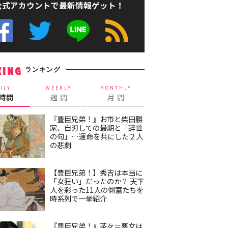
公式アカウントで最新情報ゲット！
ランキング
KING
ILY
WEEKLY
MONTHLY
4時間
週 間
月 間
『豊臣兄弟！』お市と柴田勝
家、自刃しての最期と「辞世
の句」…運命を共にした２人
の悲劇
【豊臣兄弟！】秀吉は本当に
「女狂い」だったのか？ 天下
人を彩った11人の側室たちを
時系列で一挙紹介
『豊臣兄弟！』茶々＝悪女は