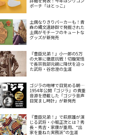
詳細を発表！今年はシリコン
ポーチ「はとっこ」
土偶なりきりパーカーも！青
森の縄文遺跡群で発掘された
土偶がモチーフのキュートな
グッズが新発売
『豊臣兄弟！』小一郎の5万
の大軍に徹底抗戦！切腹覚悟
で長宗我部元親に降伏を迫っ
た武将・谷忠澄の生涯
ゴジラの咆哮で目覚める朝…
1954年公開『ゴジラ』の貴重
音源を搭載した「ゴジラ音声
目覚まし時計」が新発売
『豊臣兄弟！』で萩原護が演
じる武将・小堀正次とは？秀
長・秀吉・家康が重用、“出
家を重ねた実務派”の生涯