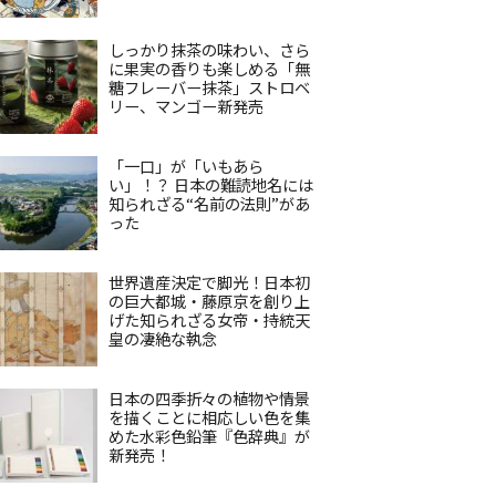
しっかり抹茶の味わい、さら
に果実の香りも楽しめる「無
糖フレーバー抹茶」ストロベ
リー、マンゴー新発売
「一口」が「いもあら
い」！？ 日本の難読地名には
知られざる“名前の法則”があ
った
世界遺産決定で脚光！日本初
の巨大都城・藤原京を創り上
げた知られざる女帝・持統天
皇の凄絶な執念
日本の四季折々の植物や情景
を描くことに相応しい色を集
めた水彩色鉛筆『色辞典』が
新発売！