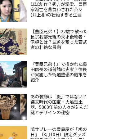
ほぼ創作？秀吉が溺愛、豊臣
家滅亡を背負わされた茶々
(井上和)の壮絶すぎる生涯
【豊臣兄弟！】22歳で散った
長宗我部元親の天才後継者・
信親とは？武勇を奮った若武
者の壮絶な最期
『豊臣兄弟！』で描かれた織
田信長の道普請は史実？信長
が実施した街道整備の施策を
紹介
あの装飾は「炎」ではない？
縄文時代の国宝・火焔型土
器、5000年前の人々が刻んだ
謎とデザインの秘密
鳩サブレーの豊島屋が『鳩の
日』（8月10日）限定グッズ