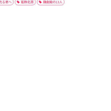
光る君へ
葛飾北斎
鎌倉殿の13人