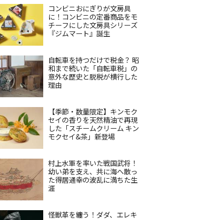
コンビニおにぎりが文房具
に！コンビニの定番商品をモ
チーフにした文房具シリーズ
『ジムマート』誕生
自転車を持つだけで税金？ 昭
和まで続いた「自転車税」の
意外な歴史と脱税が横行した
理由
【季節・数量限定】キンモク
セイの香りを天然精油で再現
した「スチームクリーム キン
モクセイ&茶」新登場
村上水軍を率いた戦国武将！
幼い弟を支え、共に海へ散っ
た得居通幸の波乱に満ちた生
涯
怪獣革を纏う！ダダ、エレキ