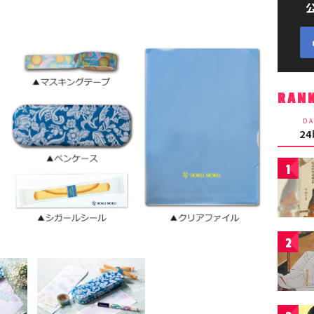
RAN
DA
2
1
2