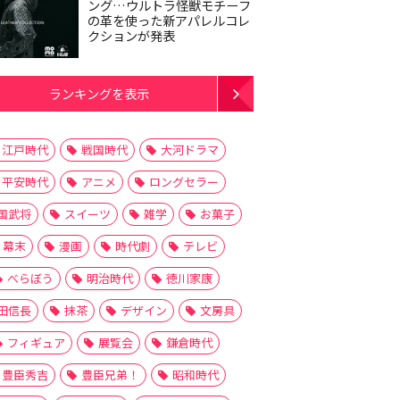
ング…ウルトラ怪獣モチーフ
の革を使った新アパレルコレ
クションが発表
ランキングを表示
江戸時代
戦国時代
大河ドラマ
平安時代
アニメ
ロングセラー
国武将
スイーツ
雑学
お菓子
幕末
漫画
時代劇
テレビ
べらぼう
明治時代
徳川家康
田信長
抹茶
デザイン
文房具
フィギュア
展覧会
鎌倉時代
豊臣秀吉
豊臣兄弟！
昭和時代