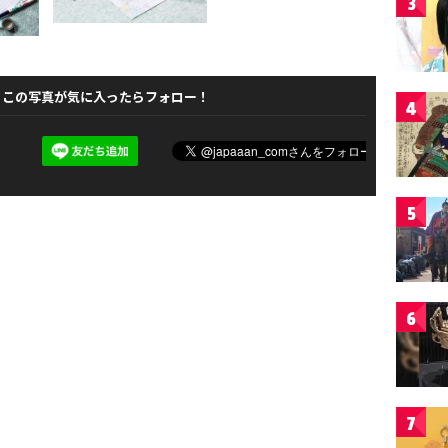
3
この写真が気に入ったらフォロー！
4
5
6
7