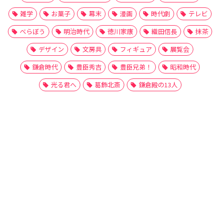
雑学
お菓子
幕末
漫画
時代劇
テレビ
べらぼう
明治時代
徳川家康
織田信長
抹茶
デザイン
文房具
フィギュア
展覧会
鎌倉時代
豊臣秀吉
豊臣兄弟！
昭和時代
光る君へ
葛飾北斎
鎌倉殿の13人