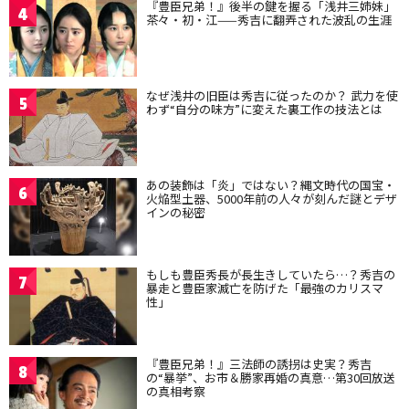
『豊臣兄弟！』後半の鍵を握る「浅井三姉妹」
4
茶々・初・江——秀吉に翻弄された波乱の生涯
なぜ浅井の旧臣は秀吉に従ったのか？ 武力を使
5
わず“自分の味方”に変えた裏工作の技法とは
あの装飾は「炎」ではない？縄文時代の国宝・
6
火焔型土器、5000年前の人々が刻んだ謎とデザ
インの秘密
もしも豊臣秀長が長生きしていたら…？秀吉の
7
暴走と豊臣家滅亡を防げた「最強のカリスマ
性」
『豊臣兄弟！』三法師の誘拐は史実？秀吉
8
の“暴挙”、お市＆勝家再婚の真意…第30回放送
の真相考察