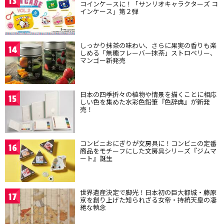
13
コインケースに！「サンリオキャラクターズ コ
インケース」第２弾
しっかり抹茶の味わい、さらに果実の香りも楽
14
しめる「無糖フレーバー抹茶」ストロベリー、
マンゴー新発売
日本の四季折々の植物や情景を描くことに相応
15
しい色を集めた水彩色鉛筆『色辞典』が新発
売！
コンビニおにぎりが文房具に！コンビニの定番
16
商品をモチーフにした文房具シリーズ『ジムマ
ート』誕生
世界遺産決定で脚光！日本初の巨大都城・藤原
17
京を創り上げた知られざる女帝・持統天皇の凄
絶な執念