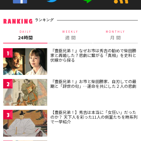
ランキング
RANKING
DAILY
WEEKLY
MONTHLY
24時間
週 間
月 間
『豊臣兄弟！』なぜお市は秀吉の勧めで柴田勝
1
家と再婚した？悲劇に繋がる「真相」を史料と
伏線から探る
『豊臣兄弟！』お市と柴田勝家、自刃しての最
2
期と「辞世の句」…運命を共にした２人の悲劇
【豊臣兄弟！】秀吉は本当に「女狂い」だった
3
のか？ 天下人を彩った11人の側室たちを時系列
で一挙紹介