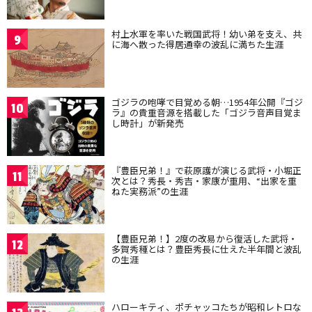
村上水軍を率いた戦国武将！幼い弟を支え、共
9
に海へ散った得居通幸の波乱に満ちた生涯
ゴジラの咆哮で目覚める朝…1954年公開『ゴジ
10
ラ』の貴重音源を搭載した「ゴジラ音声目覚ま
し時計」が新発売
『豊臣兄弟！』で萩原護が演じる武将・小堀正
11
次とは？秀長・秀吉・家康が重用、“出家を重
ねた実務派”の生涯
【豊臣兄弟！】2度の改易から復活した武将・
12
多賀秀種とは？豊臣秀長に仕えた半年間と波乱
の生涯
ハローキティ、ポチャッコたちが昭和レトロな