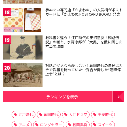
手ぬぐい専門店「かまわぬ」の人気柄がポスト
18
カードに『かまわぬ POSTCARD BOOK』発売
教科書と違う！江戸時代の田沼意次「賄賂伝
19
説」の嘘と、水野忠邦が「大奥」を敵に回した
本当の理由
対話がダメなら殺し合い！戦国時代の農民はガ
20
チで武器を持っていた…秀吉が発した“喧嘩停
止令”とは？
ランキングを表示
江戸時代
戦国時代
大河ドラマ
平安時代
アニメ
ロングセラー
戦国武将
スイーツ