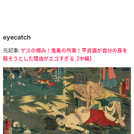
eyecatch
元記事:
ゲスの極み！鬼畜の所業！平貞盛が自分の孫を
殺そうとした理由がエゴすぎる【中編】