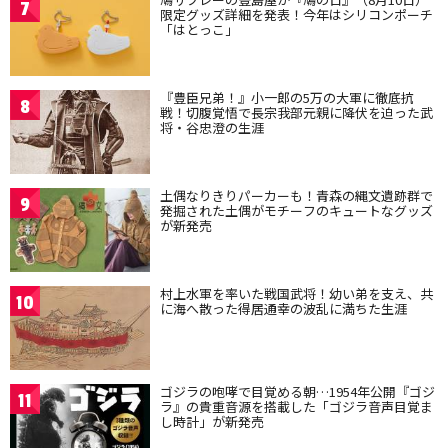
7
限定グッズ詳細を発表！今年はシリコンポーチ
「はとっこ」
『豊臣兄弟！』小一郎の5万の大軍に徹底抗
8
戦！切腹覚悟で長宗我部元親に降伏を迫った武
将・谷忠澄の生涯
土偶なりきりパーカーも！青森の縄文遺跡群で
9
発掘された土偶がモチーフのキュートなグッズ
が新発売
村上水軍を率いた戦国武将！幼い弟を支え、共
10
に海へ散った得居通幸の波乱に満ちた生涯
ゴジラの咆哮で目覚める朝…1954年公開『ゴジ
11
ラ』の貴重音源を搭載した「ゴジラ音声目覚ま
し時計」が新発売