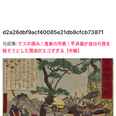
d2a26dbf9acf40085e21db8cfcb73871
元記事:
ゲスの極み！鬼畜の所業！平貞盛が自分の孫を
殺そうとした理由がエゴすぎる【中編】