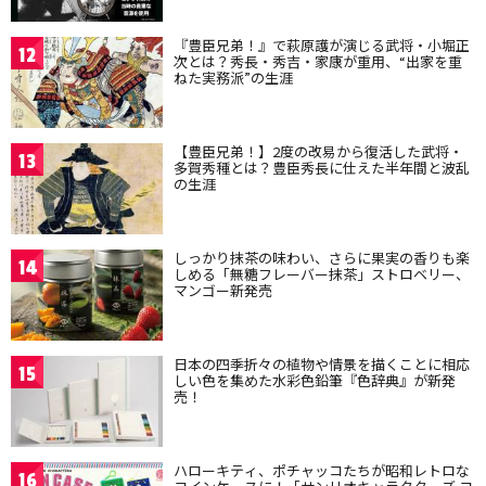
『豊臣兄弟！』で萩原護が演じる武将・小堀正
12
次とは？秀長・秀吉・家康が重用、“出家を重
ねた実務派”の生涯
【豊臣兄弟！】2度の改易から復活した武将・
13
多賀秀種とは？豊臣秀長に仕えた半年間と波乱
の生涯
しっかり抹茶の味わい、さらに果実の香りも楽
14
しめる「無糖フレーバー抹茶」ストロベリー、
マンゴー新発売
日本の四季折々の植物や情景を描くことに相応
15
しい色を集めた水彩色鉛筆『色辞典』が新発
売！
ハローキティ、ポチャッコたちが昭和レトロな
16