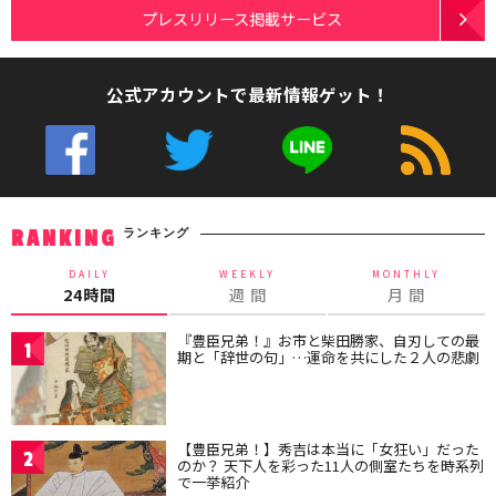
プレスリリース掲載サービス
公式アカウントで最新情報ゲット！
ランキング
RANKING
DAILY
WEEKLY
MONTHLY
24時間
週 間
月 間
『豊臣兄弟！』お市と柴田勝家、自刃しての最
1
期と「辞世の句」…運命を共にした２人の悲劇
【豊臣兄弟！】秀吉は本当に「女狂い」だった
2
のか？ 天下人を彩った11人の側室たちを時系列
で一挙紹介