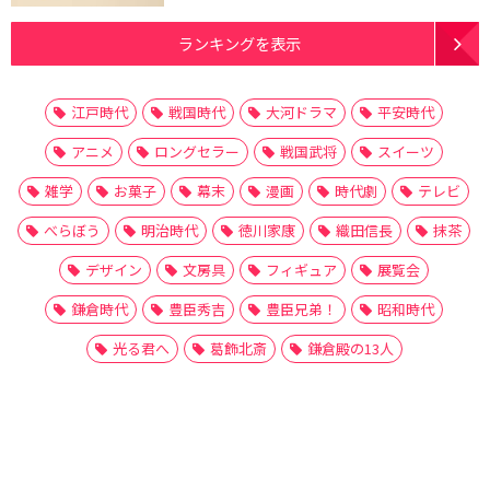
ランキングを表示
江戸時代
戦国時代
大河ドラマ
平安時代
アニメ
ロングセラー
戦国武将
スイーツ
雑学
お菓子
幕末
漫画
時代劇
テレビ
べらぼう
明治時代
徳川家康
織田信長
抹茶
デザイン
文房具
フィギュア
展覧会
鎌倉時代
豊臣秀吉
豊臣兄弟！
昭和時代
光る君へ
葛飾北斎
鎌倉殿の13人