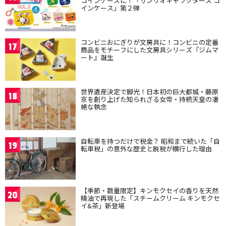
コインケースに！「サンリオキャラクターズ コ
インケース」第２弾
コンビニおにぎりが文房具に！コンビニの定番
17
商品をモチーフにした文房具シリーズ『ジムマ
ート』誕生
世界遺産決定で脚光！日本初の巨大都城・藤原
18
京を創り上げた知られざる女帝・持統天皇の凄
絶な執念
自転車を持つだけで税金？ 昭和まで続いた「自
19
転車税」の意外な歴史と脱税が横行した理由
【季節・数量限定】キンモクセイの香りを天然
20
精油で再現した「スチームクリーム キンモクセ
イ&茶」新登場