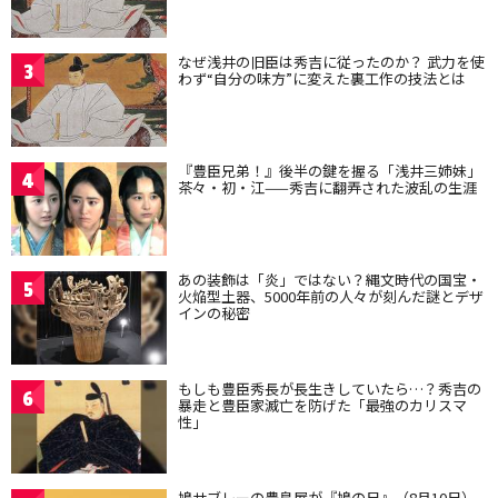
なぜ浅井の旧臣は秀吉に従ったのか？ 武力を使
3
わず“自分の味方”に変えた裏工作の技法とは
『豊臣兄弟！』後半の鍵を握る「浅井三姉妹」
4
茶々・初・江——秀吉に翻弄された波乱の生涯
あの装飾は「炎」ではない？縄文時代の国宝・
5
火焔型土器、5000年前の人々が刻んだ謎とデザ
インの秘密
もしも豊臣秀長が長生きしていたら…？秀吉の
6
暴走と豊臣家滅亡を防げた「最強のカリスマ
性」
鳩サブレーの豊島屋が『鳩の日』（8月10日）