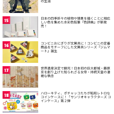
の生涯
日本の四季折々の植物や情景を描くことに相応
15
しい色を集めた水彩色鉛筆『色辞典』が新発
売！
コンビニおにぎりが文房具に！コンビニの定番
16
商品をモチーフにした文房具シリーズ『ジムマ
ート』誕生
世界遺産決定で脚光！日本初の巨大都城・藤原
17
京を創り上げた知られざる女帝・持統天皇の凄
絶な執念
ハローキティ、ポチャッコたちが昭和レトロな
18
コインケースに！「サンリオキャラクターズ コ
インケース」第２弾