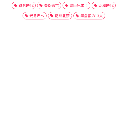
鎌倉時代
豊臣秀吉
豊臣兄弟！
昭和時代
光る君へ
葛飾北斎
鎌倉殿の13人