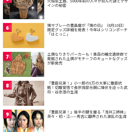
火焔型土器、5000年前の人々が刻んだ謎とデザ
インの秘密
鳩サブレーの豊島屋が『鳩の日』（8月10日）
6
限定グッズ詳細を発表！今年はシリコンポーチ
「はとっこ」
土偶なりきりパーカーも！青森の縄文遺跡群で
7
発掘された土偶がモチーフのキュートなグッズ
が新発売
『豊臣兄弟！』小一郎の5万の大軍に徹底抗
8
戦！切腹覚悟で長宗我部元親に降伏を迫った武
将・谷忠澄の生涯
『豊臣兄弟！』後半の鍵を握る「浅井三姉妹」
9
茶々・初・江——秀吉に翻弄された波乱の生涯