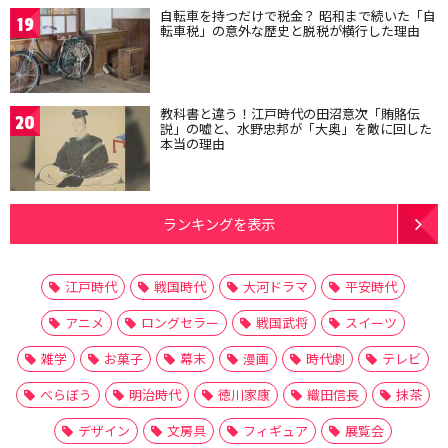
自転車を持つだけで税金？ 昭和まで続いた「自
19
転車税」の意外な歴史と脱税が横行した理由
教科書と違う！江戸時代の田沼意次「賄賂伝
20
説」の嘘と、水野忠邦が「大奥」を敵に回した
本当の理由
ランキングを表示
江戸時代
戦国時代
大河ドラマ
平安時代
アニメ
ロングセラー
戦国武将
スイーツ
雑学
お菓子
幕末
漫画
時代劇
テレビ
べらぼう
明治時代
徳川家康
織田信長
抹茶
デザイン
文房具
フィギュア
展覧会