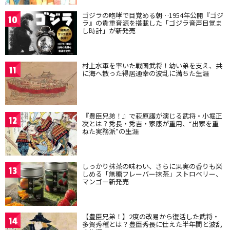
ゴジラの咆哮で目覚める朝…1954年公開『ゴジ
10
ラ』の貴重音源を搭載した「ゴジラ音声目覚ま
し時計」が新発売
村上水軍を率いた戦国武将！幼い弟を支え、共
11
に海へ散った得居通幸の波乱に満ちた生涯
『豊臣兄弟！』で萩原護が演じる武将・小堀正
12
次とは？秀長・秀吉・家康が重用、“出家を重
ねた実務派”の生涯
しっかり抹茶の味わい、さらに果実の香りも楽
13
しめる「無糖フレーバー抹茶」ストロベリー、
マンゴー新発売
【豊臣兄弟！】2度の改易から復活した武将・
14
多賀秀種とは？豊臣秀長に仕えた半年間と波乱