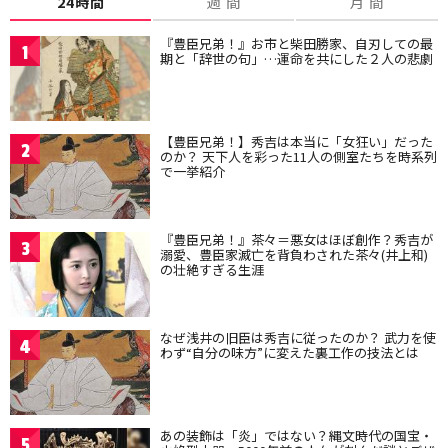
24時間
週 間
月 間
『豊臣兄弟！』お市と柴田勝家、自刃しての最
1
期と「辞世の句」…運命を共にした２人の悲劇
【豊臣兄弟！】秀吉は本当に「女狂い」だった
2
のか？ 天下人を彩った11人の側室たちを時系列
で一挙紹介
『豊臣兄弟！』茶々＝悪女はほぼ創作？秀吉が
3
溺愛、豊臣家滅亡を背負わされた茶々(井上和)
の壮絶すぎる生涯
なぜ浅井の旧臣は秀吉に従ったのか？ 武力を使
4
わず“自分の味方”に変えた裏工作の技法とは
あの装飾は「炎」ではない？縄文時代の国宝・
5