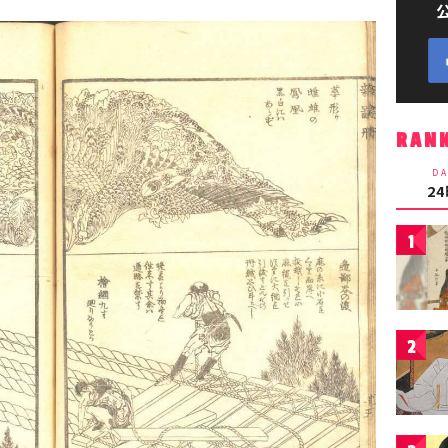
RAN
DA
2
1
2