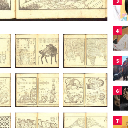
3
4
5
6
7