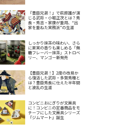
『豊臣兄弟！』で萩原護が演
じる武将・小堀正次とは？秀
長・秀吉・家康が重用、“出
家を重ねた実務派”の生涯
しっかり抹茶の味わい、さら
に果実の香りも楽しめる「無
糖フレーバー抹茶」ストロベ
リー、マンゴー新発売
【豊臣兄弟！】2度の改易か
ら復活した武将・多賀秀種と
は？豊臣秀長に仕えた半年間
と波乱の生涯
コンビニおにぎりが文房具
に！コンビニの定番商品をモ
チーフにした文房具シリーズ
『ジムマート』誕生