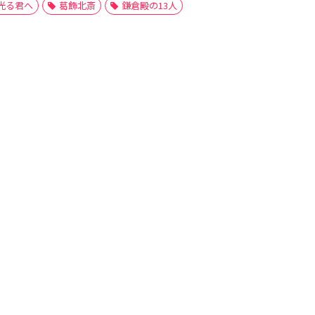
光る君へ
葛飾北斎
鎌倉殿の13人