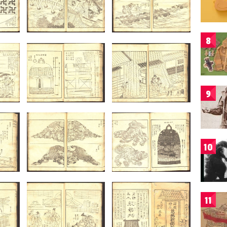
8
9
10
11