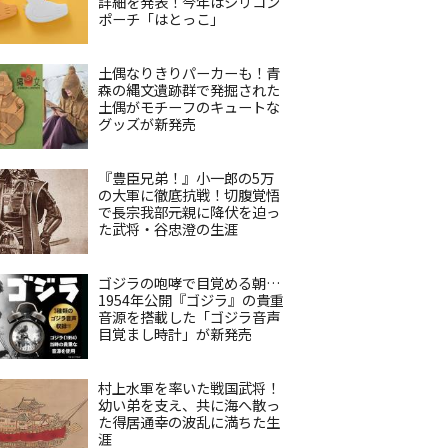
詳細を発表！今年はシリコン
ポーチ「はとっこ」
土偶なりきりパーカーも！青
森の縄文遺跡群で発掘された
土偶がモチーフのキュートな
グッズが新発売
『豊臣兄弟！』小一郎の5万
の大軍に徹底抗戦！切腹覚悟
で長宗我部元親に降伏を迫っ
た武将・谷忠澄の生涯
ゴジラの咆哮で目覚める朝…
1954年公開『ゴジラ』の貴重
音源を搭載した「ゴジラ音声
目覚まし時計」が新発売
村上水軍を率いた戦国武将！
幼い弟を支え、共に海へ散っ
た得居通幸の波乱に満ちた生
涯