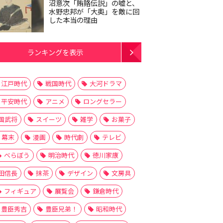
沼意次「賄賂伝説」の嘘と、
水野忠邦が「大奥」を敵に回
した本当の理由
ランキングを表示
江戸時代
戦国時代
大河ドラマ
平安時代
アニメ
ロングセラー
国武将
スイーツ
雑学
お菓子
幕末
漫画
時代劇
テレビ
べらぼう
明治時代
徳川家康
田信長
抹茶
デザイン
文房具
フィギュア
展覧会
鎌倉時代
豊臣秀吉
豊臣兄弟！
昭和時代