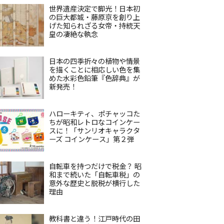
世界遺産決定で脚光！日本初
の巨大都城・藤原京を創り上
げた知られざる女帝・持統天
皇の凄絶な執念
日本の四季折々の植物や情景
を描くことに相応しい色を集
めた水彩色鉛筆『色辞典』が
新発売！
ハローキティ、ポチャッコた
ちが昭和レトロなコインケー
スに！「サンリオキャラクタ
ーズ コインケース」第２弾
自転車を持つだけで税金？ 昭
和まで続いた「自転車税」の
意外な歴史と脱税が横行した
理由
教科書と違う！江戸時代の田