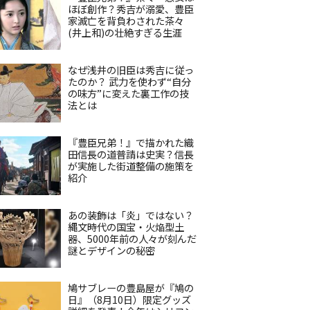
ほぼ創作？秀吉が溺愛、豊臣
家滅亡を背負わされた茶々
(井上和)の壮絶すぎる生涯
なぜ浅井の旧臣は秀吉に従っ
たのか？ 武力を使わず“自分
の味方”に変えた裏工作の技
法とは
『豊臣兄弟！』で描かれた織
田信長の道普請は史実？信長
が実施した街道整備の施策を
紹介
あの装飾は「炎」ではない？
縄文時代の国宝・火焔型土
器、5000年前の人々が刻んだ
謎とデザインの秘密
鳩サブレーの豊島屋が『鳩の
日』（8月10日）限定グッズ