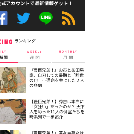
公式アカウントで最新情報ゲット！
ランキング
KING
ILY
WEEKLY
MONTHLY
4時間
週 間
月 間
『豊臣兄弟！』お市と柴田勝
家、自刃しての最期と「辞世
の句」…運命を共にした２人
の悲劇
【豊臣兄弟！】秀吉は本当に
「女狂い」だったのか？ 天下
人を彩った11人の側室たちを
時系列で一挙紹介
『豊臣兄弟！』茶々＝悪女は