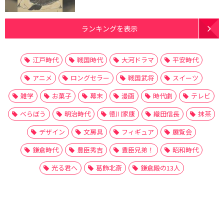
ランキングを表示
江戸時代
戦国時代
大河ドラマ
平安時代
アニメ
ロングセラー
戦国武将
スイーツ
雑学
お菓子
幕末
漫画
時代劇
テレビ
べらぼう
明治時代
徳川家康
織田信長
抹茶
デザイン
文房具
フィギュア
展覧会
鎌倉時代
豊臣秀吉
豊臣兄弟！
昭和時代
光る君へ
葛飾北斎
鎌倉殿の13人