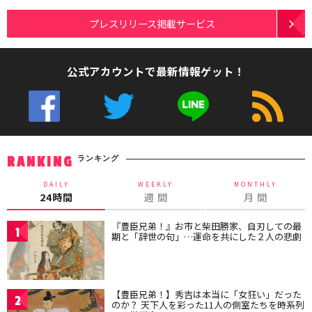
プレスリリース掲載サービス
公式アカウントで最新情報ゲット！
ランキング
RANKING
DAILY
WEEKLY
MONTHLY
24時間
週 間
月 間
『豊臣兄弟！』お市と柴田勝家、自刃しての最
1
期と「辞世の句」…運命を共にした２人の悲劇
【豊臣兄弟！】秀吉は本当に「女狂い」だった
2
のか？ 天下人を彩った11人の側室たちを時系列