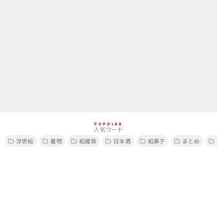
POPULAR
人気ワード
浮世絵
着物
和雑貨
日本酒
和菓子
まとめ