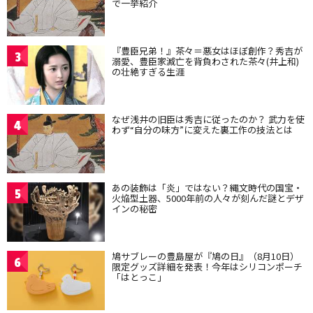
で一挙紹介
『豊臣兄弟！』茶々＝悪女はほぼ創作？秀吉が
3
溺愛、豊臣家滅亡を背負わされた茶々(井上和)
の壮絶すぎる生涯
なぜ浅井の旧臣は秀吉に従ったのか？ 武力を使
4
わず“自分の味方”に変えた裏工作の技法とは
あの装飾は「炎」ではない？縄文時代の国宝・
5
火焔型土器、5000年前の人々が刻んだ謎とデザ
インの秘密
鳩サブレーの豊島屋が『鳩の日』（8月10日）
6
限定グッズ詳細を発表！今年はシリコンポーチ
「はとっこ」