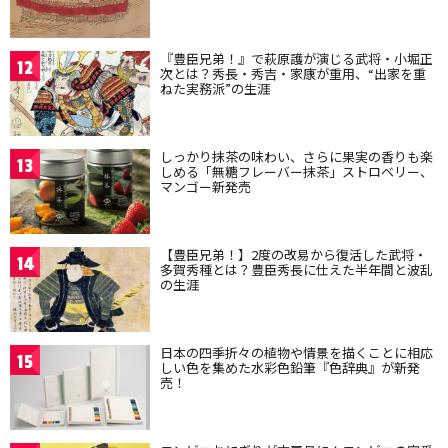
『豊臣兄弟！』で萩原護が演じる武将・小堀正
12
次とは？秀長・秀吉・家康が重用、“出家を重
ねた実務派”の生涯
しっかり抹茶の味わい、さらに果実の香りも楽
13
しめる「無糖フレーバー抹茶」ストロベリー、
マンゴー新発売
【豊臣兄弟！】2度の改易から復活した武将・
14
多賀秀種とは？豊臣秀長に仕えた半年間と波乱
の生涯
日本の四季折々の植物や情景を描くことに相応
15
しい色を集めた水彩色鉛筆『色辞典』が新発
売！