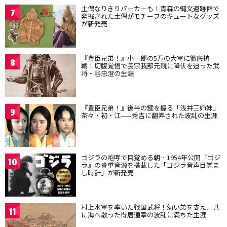
土偶なりきりパーカーも！青森の縄文遺跡群で
7
発掘された土偶がモチーフのキュートなグッズ
が新発売
『豊臣兄弟！』小一郎の5万の大軍に徹底抗
8
戦！切腹覚悟で長宗我部元親に降伏を迫った武
将・谷忠澄の生涯
『豊臣兄弟！』後半の鍵を握る「浅井三姉妹」
9
茶々・初・江——秀吉に翻弄された波乱の生涯
ゴジラの咆哮で目覚める朝…1954年公開『ゴジ
10
ラ』の貴重音源を搭載した「ゴジラ音声目覚ま
し時計」が新発売
村上水軍を率いた戦国武将！幼い弟を支え、共
11
に海へ散った得居通幸の波乱に満ちた生涯