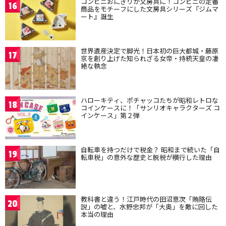
コンビニおにぎりが文房具に！コンビニの定番
16
商品をモチーフにした文房具シリーズ『ジムマ
ート』誕生
世界遺産決定で脚光！日本初の巨大都城・藤原
17
京を創り上げた知られざる女帝・持統天皇の凄
絶な執念
ハローキティ、ポチャッコたちが昭和レトロな
18
コインケースに！「サンリオキャラクターズ コ
インケース」第２弾
自転車を持つだけで税金？ 昭和まで続いた「自
19
転車税」の意外な歴史と脱税が横行した理由
教科書と違う！江戸時代の田沼意次「賄賂伝
20
説」の嘘と、水野忠邦が「大奥」を敵に回した
本当の理由