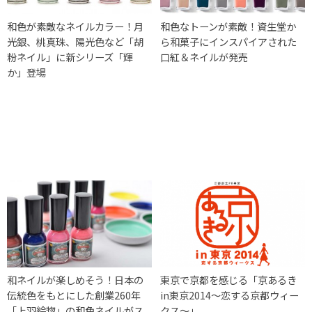
和色が素敵なネイルカラー！月
和色なトーンが素敵！資生堂か
光銀、桃真珠、陽光色など「胡
ら和菓子にインスパイアされた
粉ネイル」に新シリーズ「輝
口紅＆ネイルが発売
か」登場
和ネイルが楽しめそう！日本の
東京で京都を感じる「京あるき
伝統色をもとにした創業260年
in東京2014～恋する京都ウィー
「上羽絵惣」の和色ネイルがス
クス～」