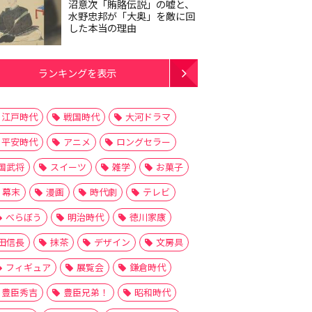
沼意次「賄賂伝説」の嘘と、
水野忠邦が「大奥」を敵に回
した本当の理由
ランキングを表示
江戸時代
戦国時代
大河ドラマ
平安時代
アニメ
ロングセラー
国武将
スイーツ
雑学
お菓子
幕末
漫画
時代劇
テレビ
べらぼう
明治時代
徳川家康
田信長
抹茶
デザイン
文房具
フィギュア
展覧会
鎌倉時代
豊臣秀吉
豊臣兄弟！
昭和時代