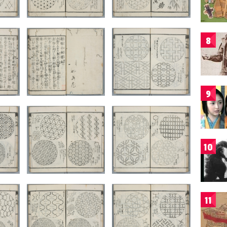
8
9
10
11