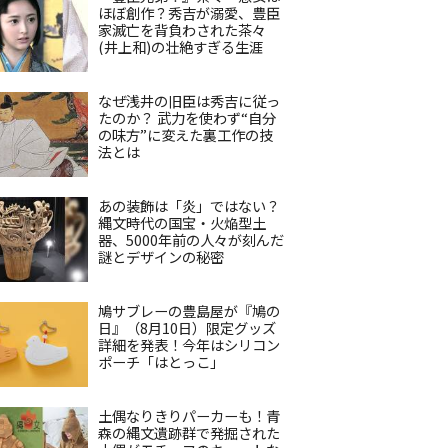
ほぼ創作？秀吉が溺愛、豊臣
家滅亡を背負わされた茶々
(井上和)の壮絶すぎる生涯
なぜ浅井の旧臣は秀吉に従っ
たのか？ 武力を使わず“自分
の味方”に変えた裏工作の技
法とは
あの装飾は「炎」ではない？
縄文時代の国宝・火焔型土
器、5000年前の人々が刻んだ
謎とデザインの秘密
鳩サブレーの豊島屋が『鳩の
日』（8月10日）限定グッズ
詳細を発表！今年はシリコン
ポーチ「はとっこ」
土偶なりきりパーカーも！青
森の縄文遺跡群で発掘された