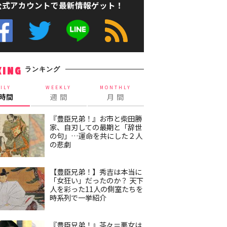
公式アカウントで最新情報ゲット！
ランキング
KING
ILY
WEEKLY
MONTHLY
4時間
週 間
月 間
『豊臣兄弟！』お市と柴田勝
家、自刃しての最期と「辞世
の句」…運命を共にした２人
の悲劇
【豊臣兄弟！】秀吉は本当に
「女狂い」だったのか？ 天下
人を彩った11人の側室たちを
時系列で一挙紹介
『豊臣兄弟！』茶々＝悪女は