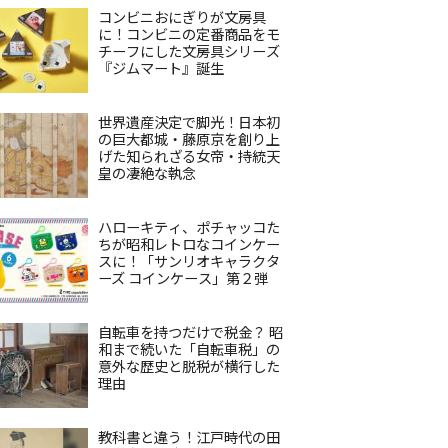
コンビニおにぎりが文房具
に！コンビニの定番商品をモ
チーフにした文房具シリーズ
『ジムマート』誕生
世界遺産決定で脚光！日本初
の巨大都城・藤原京を創り上
げた知られざる女帝・持統天
皇の凄絶な執念
ハローキティ、ポチャッコた
ちが昭和レトロなコインケー
スに！「サンリオキャラクタ
ーズ コインケース」第２弾
自転車を持つだけで税金？ 昭
和まで続いた「自転車税」の
意外な歴史と脱税が横行した
理由
教科書と違う！江戸時代の田