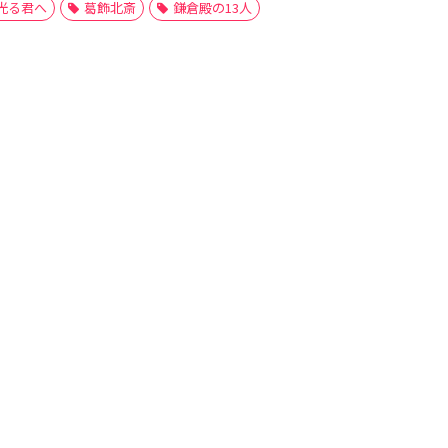
光る君へ
葛飾北斎
鎌倉殿の13人