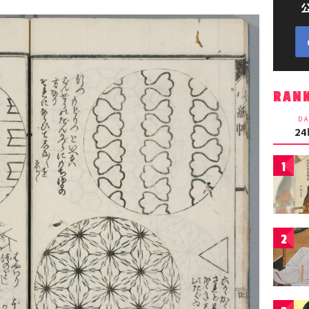
RAN
DA
2
1
2