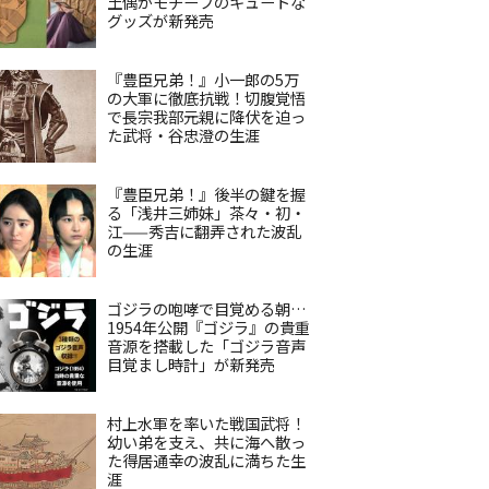
土偶がモチーフのキュートな
グッズが新発売
『豊臣兄弟！』小一郎の5万
の大軍に徹底抗戦！切腹覚悟
で長宗我部元親に降伏を迫っ
た武将・谷忠澄の生涯
『豊臣兄弟！』後半の鍵を握
る「浅井三姉妹」茶々・初・
江——秀吉に翻弄された波乱
の生涯
ゴジラの咆哮で目覚める朝…
1954年公開『ゴジラ』の貴重
音源を搭載した「ゴジラ音声
目覚まし時計」が新発売
村上水軍を率いた戦国武将！
幼い弟を支え、共に海へ散っ
た得居通幸の波乱に満ちた生
涯