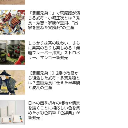
『豊臣兄弟！』で萩原護が演
じる武将・小堀正次とは？秀
長・秀吉・家康が重用、“出
家を重ねた実務派”の生涯
しっかり抹茶の味わい、さら
に果実の香りも楽しめる「無
糖フレーバー抹茶」ストロベ
リー、マンゴー新発売
【豊臣兄弟！】2度の改易か
ら復活した武将・多賀秀種と
は？豊臣秀長に仕えた半年間
と波乱の生涯
日本の四季折々の植物や情景
を描くことに相応しい色を集
めた水彩色鉛筆『色辞典』が
新発売！