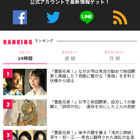
公式アカウントで最新情報ゲット！
ランキング
RANKING
DAILY
WEEKLY
MONTHLY
24時間
週 間
月 間
『豊臣兄弟！』なぜお市は秀吉の勧めで柴田勝
1
家と再婚した？悲劇に繋がる「真相」を史料と
伏線から探る
『豊臣兄弟！』お市と柴田勝家、自刃しての最
2
期と「辞世の句」…運命を共にした２人の悲劇
『豊臣兄弟！』後半の鍵を握る「浅井三姉妹」
3
茶々・初・江——秀吉に翻弄された波乱の生涯