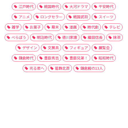
江戸時代
戦国時代
大河ドラマ
平安時代
アニメ
ロングセラー
戦国武将
スイーツ
雑学
お菓子
幕末
漫画
時代劇
テレビ
べらぼう
明治時代
徳川家康
織田信長
抹茶
デザイン
文房具
フィギュア
展覧会
鎌倉時代
豊臣秀吉
豊臣兄弟！
昭和時代
光る君へ
葛飾北斎
鎌倉殿の13人