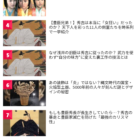
【豊臣兄弟！】秀吉は本当に「女狂い」だった
4
のか？ 天下人を彩った11人の側室たちを時系列
で一挙紹介
なぜ浅井の旧臣は秀吉に従ったのか？ 武力を使
5
わず“自分の味方”に変えた裏工作の技法とは
あの装飾は「炎」ではない？縄文時代の国宝・
6
火焔型土器、5000年前の人々が刻んだ謎とデザ
インの秘密
もしも豊臣秀長が長生きしていたら…？秀吉の
7
暴走と豊臣家滅亡を防げた「最強のカリスマ
性」