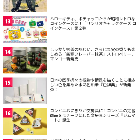
ハローキティ、ポチャッコたちが昭和レトロな
13
コインケースに！「サンリオキャラクターズ コ
インケース」第２弾
しっかり抹茶の味わい、さらに果実の香りも楽
14
しめる「無糖フレーバー抹茶」ストロベリー、
マンゴー新発売
日本の四季折々の植物や情景を描くことに相応
15
しい色を集めた水彩色鉛筆『色辞典』が新発
売！
コンビニおにぎりが文房具に！コンビニの定番
16
商品をモチーフにした文房具シリーズ『ジムマ
ート』誕生