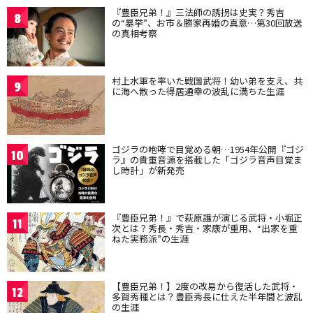
『豊臣兄弟！』三法師の誘拐は史実？秀吉
8
の“暴挙”、お市＆勝家再婚の真意…第30回放送
の真相考察
村上水軍を率いた戦国武将！幼い弟を支え、共
9
に海へ散った得居通幸の波乱に満ちた生涯
ゴジラの咆哮で目覚める朝…1954年公開『ゴジ
10
ラ』の貴重音源を搭載した「ゴジラ音声目覚ま
し時計」が新発売
『豊臣兄弟！』で萩原護が演じる武将・小堀正
11
次とは？秀長・秀吉・家康が重用、“出家を重
ねた実務派”の生涯
【豊臣兄弟！】2度の改易から復活した武将・
12
多賀秀種とは？豊臣秀長に仕えた半年間と波乱
の生涯