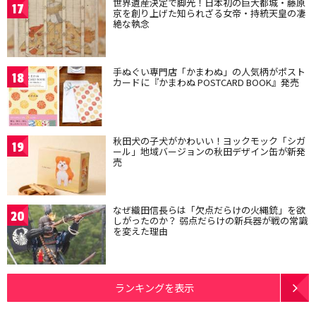
世界遺産決定で脚光！日本初の巨大都城・藤原
17
京を創り上げた知られざる女帝・持統天皇の凄
絶な執念
手ぬぐい専門店「かまわぬ」の人気柄がポスト
18
カードに『かまわぬ POSTCARD BOOK』発売
秋田犬の子犬がかわいい！ヨックモック「シガ
19
ール」地域バージョンの秋田デザイン缶が新発
売
なぜ織田信長らは「欠点だらけの火縄銃」を欲
20
しがったのか？ 弱点だらけの新兵器が戦の常識
を変えた理由
ランキングを表示