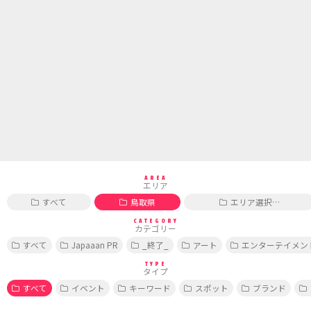
AREA
エリア
すべて
鳥取県
エリア選択…
CATEGORY
カテゴリー
すべて
Japaaan PR
_終了_
アート
エンターテイメン
TYPE
タイプ
すべて
イベント
キーワード
スポット
ブランド