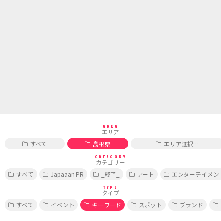
AREA
エリア
すべて
島根県
エリア選択…
CATEGORY
カテゴリー
すべて
Japaaan PR
_終了_
アート
エンターテイメン
TYPE
タイプ
すべて
イベント
キーワード
スポット
ブランド