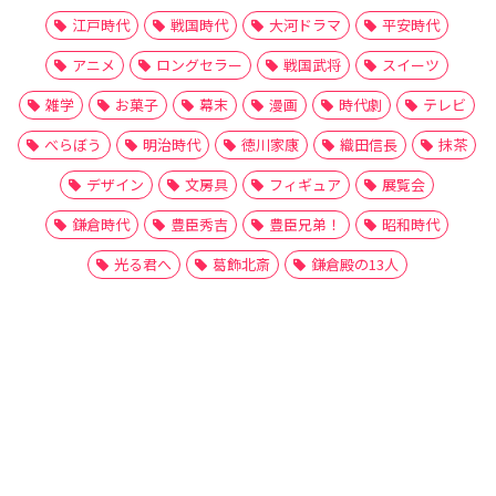
江戸時代
戦国時代
大河ドラマ
平安時代
アニメ
ロングセラー
戦国武将
スイーツ
雑学
お菓子
幕末
漫画
時代劇
テレビ
べらぼう
明治時代
徳川家康
織田信長
抹茶
デザイン
文房具
フィギュア
展覧会
鎌倉時代
豊臣秀吉
豊臣兄弟！
昭和時代
光る君へ
葛飾北斎
鎌倉殿の13人