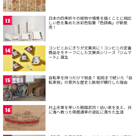
日本の四季折々の植物や情景を描くことに相応
13
しい色を集めた水彩色鉛筆『色辞典』が新発
売！
コンビニおにぎりが文房具に！コンビニの定番
14
商品をモチーフにした文房具シリーズ『ジムマ
ート』誕生
自転車を持つだけで税金？ 昭和まで続いた「自
15
転車税」の意外な歴史と脱税が横行した理由
村上水軍を率いた戦国武将！幼い弟を支え、共
16
に海へ散った得居通幸の波乱に満ちた生涯