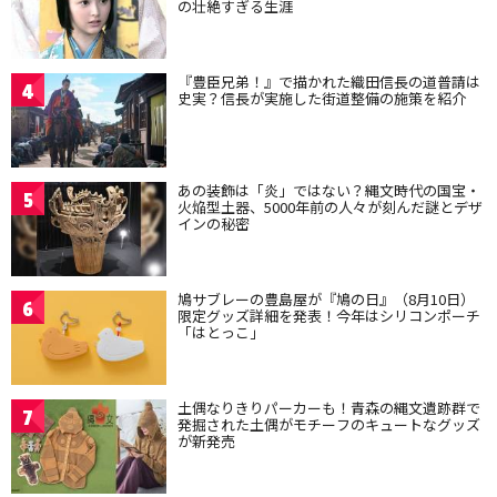
の壮絶すぎる生涯
『豊臣兄弟！』で描かれた織田信長の道普請は
4
史実？信長が実施した街道整備の施策を紹介
あの装飾は「炎」ではない？縄文時代の国宝・
5
火焔型土器、5000年前の人々が刻んだ謎とデザ
インの秘密
鳩サブレーの豊島屋が『鳩の日』（8月10日）
6
限定グッズ詳細を発表！今年はシリコンポーチ
「はとっこ」
土偶なりきりパーカーも！青森の縄文遺跡群で
7
発掘された土偶がモチーフのキュートなグッズ
が新発売