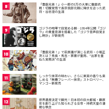
『豊臣兄弟！』小一郎の5万の大軍に徹底抗
8
戦！切腹覚悟で長宗我部元親に降伏を迫った武
将・谷忠澄の生涯
ゴジラの咆哮で目覚める朝…1954年公開『ゴジ
9
ラ』の貴重音源を搭載した「ゴジラ音声目覚ま
し時計」が新発売
『豊臣兄弟！』で萩原護が演じる武将・小堀正
10
次とは？秀長・秀吉・家康が重用、“出家を重
ねた実務派”の生涯
しっかり抹茶の味わい、さらに果実の香りも楽
11
しめる「無糖フレーバー抹茶」ストロベリー、
マンゴー新発売
世界遺産決定で脚光！日本初の巨大都城・藤原
12
京を創り上げた知られざる女帝・持統天皇の凄
絶な執念