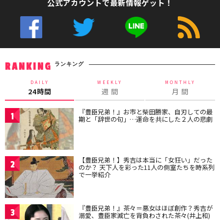
公式アカウントで最新情報ゲット！
ランキング
RANKING
DAILY
WEEKLY
MONTHLY
24時間
週 間
月 間
『豊臣兄弟！』お市と柴田勝家、自刃しての最
1
期と「辞世の句」…運命を共にした２人の悲劇
【豊臣兄弟！】秀吉は本当に「女狂い」だった
2
のか？ 天下人を彩った11人の側室たちを時系列
で一挙紹介
『豊臣兄弟！』茶々＝悪女はほぼ創作？秀吉が
3
溺愛、豊臣家滅亡を背負わされた茶々(井上和)