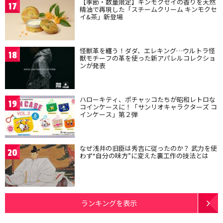
【季節・数量限定】キンモクセイの香りを天然
17
精油で再現した「スチームクリーム キンモクセ
イ&茶」新登場
怪獣革を纏う！ダダ、エレキング…ウルトラ怪
18
獣モチーフの革を使った新アパレルコレクショ
ンが発表
ハローキティ、ポチャッコたちが昭和レトロな
19
コインケースに！「サンリオキャラクターズ コ
インケース」第２弾
なぜ浅井の旧臣は秀吉に従ったのか？ 武力を使
20
わず“自分の味方”に変えた裏工作の技法とは
ランキングを表示