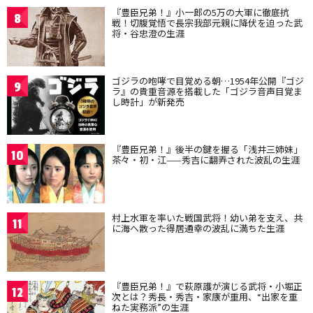
『豊臣兄弟！』小一郎の5万の大軍に徹底抗
8
戦！切腹覚悟で長宗我部元親に降伏を迫った武
将・谷忠澄の生涯
ゴジラの咆哮で目覚める朝…1954年公開『ゴジ
9
ラ』の貴重音源を搭載した「ゴジラ音声目覚ま
し時計」が新発売
『豊臣兄弟！』後半の鍵を握る「浅井三姉妹」
10
茶々・初・江——秀吉に翻弄された波乱の生涯
村上水軍を率いた戦国武将！幼い弟を支え、共
11
に海へ散った得居通幸の波乱に満ちた生涯
『豊臣兄弟！』で萩原護が演じる武将・小堀正
12
次とは？秀長・秀吉・家康が重用、“出家を重
ねた実務派”の生涯