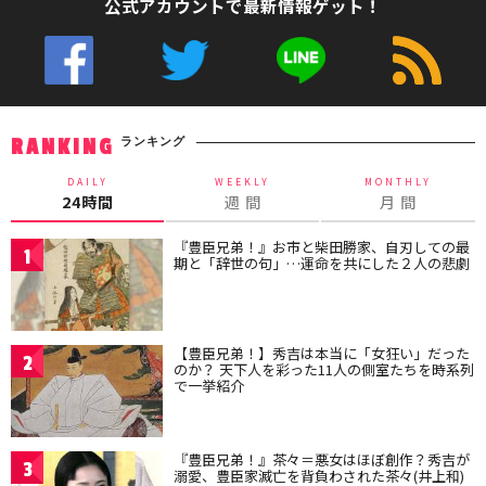
公式アカウントで最新情報ゲット！
ランキング
RANKING
DAILY
WEEKLY
MONTHLY
24時間
週 間
月 間
『豊臣兄弟！』お市と柴田勝家、自刃しての最
1
期と「辞世の句」…運命を共にした２人の悲劇
【豊臣兄弟！】秀吉は本当に「女狂い」だった
2
のか？ 天下人を彩った11人の側室たちを時系列
で一挙紹介
『豊臣兄弟！』茶々＝悪女はほぼ創作？秀吉が
3
溺愛、豊臣家滅亡を背負わされた茶々(井上和)