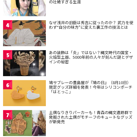
の壮絶すぎる生涯
なぜ浅井の旧臣は秀吉に従ったのか？ 武力を使
4
わず“自分の味方”に変えた裏工作の技法とは
あの装飾は「炎」ではない？縄文時代の国宝・
5
火焔型土器、5000年前の人々が刻んだ謎とデザ
インの秘密
鳩サブレーの豊島屋が『鳩の日』（8月10日）
6
限定グッズ詳細を発表！今年はシリコンポーチ
「はとっこ」
土偶なりきりパーカーも！青森の縄文遺跡群で
7
発掘された土偶がモチーフのキュートなグッズ
が新発売