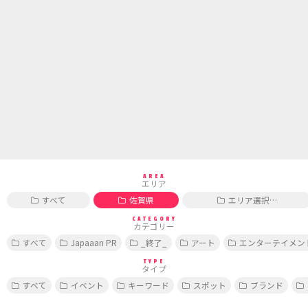
AREA
エリア
すべて
佐賀県
エリア選択…
CATEGORY
カテゴリー
すべて
Japaaan PR
_終了_
アート
エンターテイメン
TYPE
タイプ
すべて
イベント
キーワード
スポット
ブランド