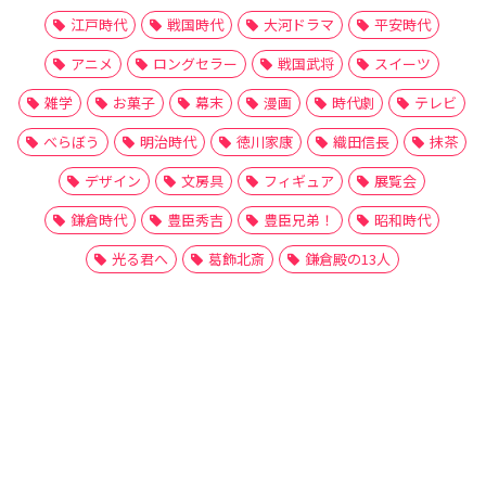
江戸時代
戦国時代
大河ドラマ
平安時代
アニメ
ロングセラー
戦国武将
スイーツ
雑学
お菓子
幕末
漫画
時代劇
テレビ
べらぼう
明治時代
徳川家康
織田信長
抹茶
デザイン
文房具
フィギュア
展覧会
鎌倉時代
豊臣秀吉
豊臣兄弟！
昭和時代
光る君へ
葛飾北斎
鎌倉殿の13人