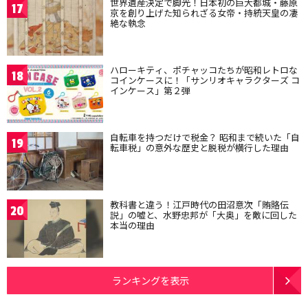
世界遺産決定で脚光！日本初の巨大都城・藤原
17
京を創り上げた知られざる女帝・持統天皇の凄
絶な執念
ハローキティ、ポチャッコたちが昭和レトロな
18
コインケースに！「サンリオキャラクターズ コ
インケース」第２弾
自転車を持つだけで税金？ 昭和まで続いた「自
19
転車税」の意外な歴史と脱税が横行した理由
教科書と違う！江戸時代の田沼意次「賄賂伝
20
説」の嘘と、水野忠邦が「大奥」を敵に回した
本当の理由
ランキングを表示