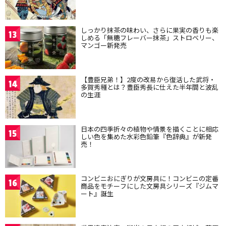
しっかり抹茶の味わい、さらに果実の香りも楽
13
しめる「無糖フレーバー抹茶」ストロベリー、
マンゴー新発売
【豊臣兄弟！】2度の改易から復活した武将・
14
多賀秀種とは？豊臣秀長に仕えた半年間と波乱
の生涯
日本の四季折々の植物や情景を描くことに相応
15
しい色を集めた水彩色鉛筆『色辞典』が新発
売！
コンビニおにぎりが文房具に！コンビニの定番
16
商品をモチーフにした文房具シリーズ『ジムマ
ート』誕生