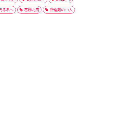
光る君へ
葛飾北斎
鎌倉殿の13人