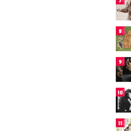
7
8
9
10
11