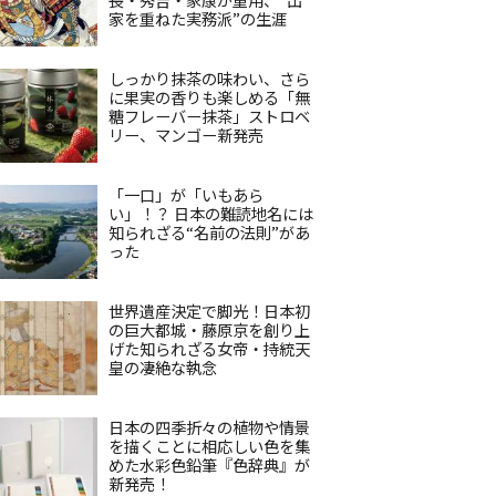
家を重ねた実務派”の生涯
しっかり抹茶の味わい、さら
に果実の香りも楽しめる「無
糖フレーバー抹茶」ストロベ
リー、マンゴー新発売
「一口」が「いもあら
い」！？ 日本の難読地名には
知られざる“名前の法則”があ
った
世界遺産決定で脚光！日本初
の巨大都城・藤原京を創り上
げた知られざる女帝・持統天
皇の凄絶な執念
日本の四季折々の植物や情景
を描くことに相応しい色を集
めた水彩色鉛筆『色辞典』が
新発売！