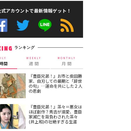
公式アカウントで最新情報ゲット！
ランキング
KING
ILY
WEEKLY
MONTHLY
4時間
週 間
月 間
『豊臣兄弟！』お市と柴田勝
家、自刃しての最期と「辞世
の句」…運命を共にした２人
の悲劇
『豊臣兄弟！』茶々＝悪女は
ほぼ創作？秀吉が溺愛、豊臣
家滅亡を背負わされた茶々
(井上和)の壮絶すぎる生涯