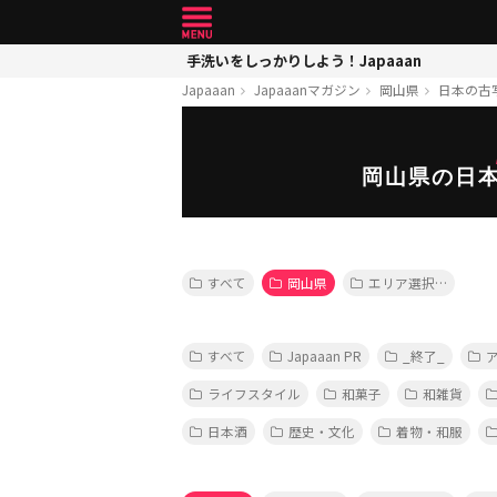
手洗いをしっかりしよう！Japaaan
Japaaan
Japaaanマガジン
岡山県
日本の古
岡山県の日
すべて
岡山県
エリア選択…
すべて
Japaaan PR
_終了_
ライフスタイル
和菓子
和雑貨
日本酒
歴史・文化
着物・和服