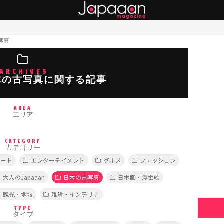
写真
ARCHIVES
本の古写真に関する記事
AREA
エリア
CATEGORY
カテゴリー
アート
エンターテイメント
グルメ
ファッション
大人のJapaaan
日本の古写真
日本画・浮世絵
観光・地域
雑貨・インテリア
TYPE
タイプ