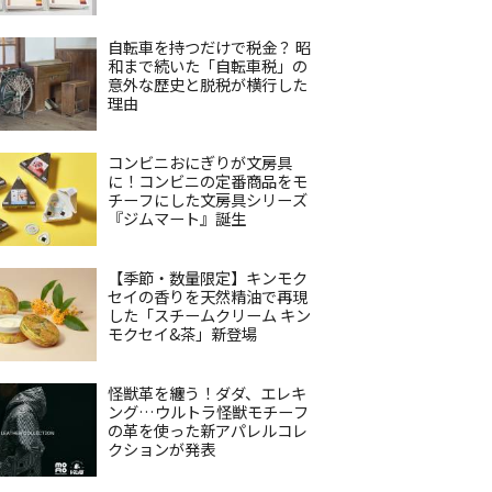
自転車を持つだけで税金？ 昭
和まで続いた「自転車税」の
意外な歴史と脱税が横行した
理由
コンビニおにぎりが文房具
に！コンビニの定番商品をモ
チーフにした文房具シリーズ
『ジムマート』誕生
【季節・数量限定】キンモク
セイの香りを天然精油で再現
した「スチームクリーム キン
モクセイ&茶」新登場
怪獣革を纏う！ダダ、エレキ
ング…ウルトラ怪獣モチーフ
の革を使った新アパレルコレ
クションが発表