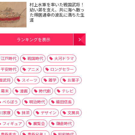
村上水軍を率いた戦国武将！
幼い弟を支え、共に海へ散っ
た得居通幸の波乱に満ちた生
涯
ランキングを表示
江戸時代
戦国時代
大河ドラマ
平安時代
アニメ
ロングセラー
国武将
スイーツ
雑学
お菓子
幕末
漫画
時代劇
テレビ
べらぼう
明治時代
織田信長
川家康
抹茶
デザイン
文房具
フィギュア
展覧会
鎌倉時代
豊臣秀吉
豊臣兄弟！
昭和時代