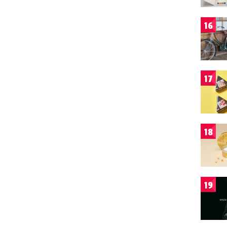
16
17
18
19