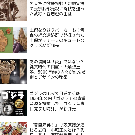
の大軍に徹底抗戦！切腹覚悟
で長宗我部元親に降伏を迫っ
た武将・谷忠澄の生涯
土偶なりきりパーカーも！青
森の縄文遺跡群で発掘された
土偶がモチーフのキュートな
グッズが新発売
あの装飾は「炎」ではない？
縄文時代の国宝・火焔型土
器、5000年前の人々が刻んだ
謎とデザインの秘密
ゴジラの咆哮で目覚める朝…
1954年公開『ゴジラ』の貴重
音源を搭載した「ゴジラ音声
目覚まし時計」が新発売
『豊臣兄弟！』で萩原護が演
じる武将・小堀正次とは？秀
長・秀吉・家康が重用、“出