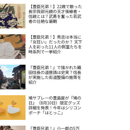
【豊臣兄弟！】22歳で散った
長宗我部元親の天才後継者・
信親とは？武勇を奮った若武
者の壮絶な最期
【豊臣兄弟！】秀吉は本当に
「女狂い」だったのか？ 天下
人を彩った11人の側室たちを
時系列で一挙紹介
『豊臣兄弟！』で描かれた織
田信長の道普請は史実？信長
が実施した街道整備の施策を
紹介
鳩サブレーの豊島屋が『鳩の
日』（8月10日）限定グッズ
詳細を発表！今年はシリコン
ポーチ「はとっこ」
『豊臣兄弟！』小一郎の5万