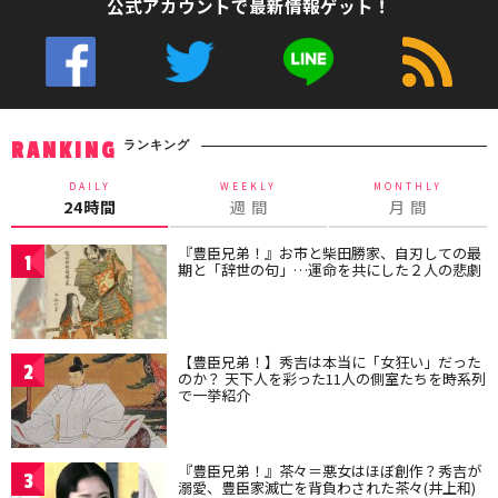
公式アカウントで最新情報ゲット！
ランキング
RANKING
DAILY
WEEKLY
MONTHLY
24時間
週 間
月 間
『豊臣兄弟！』お市と柴田勝家、自刃しての最
1
期と「辞世の句」…運命を共にした２人の悲劇
【豊臣兄弟！】秀吉は本当に「女狂い」だった
2
のか？ 天下人を彩った11人の側室たちを時系列
で一挙紹介
『豊臣兄弟！』茶々＝悪女はほぼ創作？秀吉が
3
溺愛、豊臣家滅亡を背負わされた茶々(井上和)