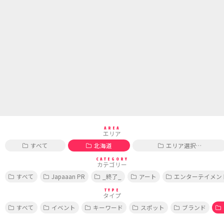
AREA
エリア
すべて
北海道
エリア選択…
CATEGORY
カテゴリー
すべて
Japaaan PR
_終了_
アート
エンターテイメン
TYPE
タイプ
すべて
イベント
キーワード
スポット
ブランド