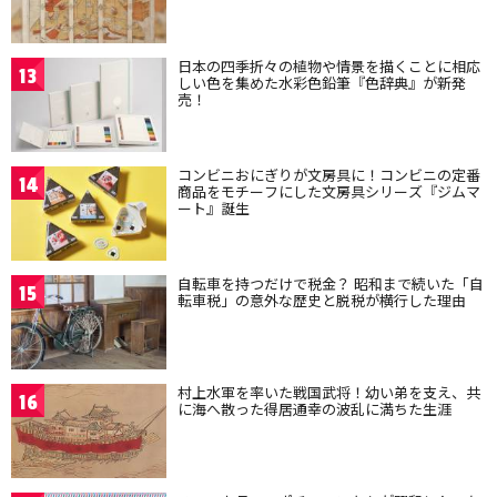
日本の四季折々の植物や情景を描くことに相応
13
しい色を集めた水彩色鉛筆『色辞典』が新発
売！
コンビニおにぎりが文房具に！コンビニの定番
14
商品をモチーフにした文房具シリーズ『ジムマ
ート』誕生
自転車を持つだけで税金？ 昭和まで続いた「自
15
転車税」の意外な歴史と脱税が横行した理由
村上水軍を率いた戦国武将！幼い弟を支え、共
16
に海へ散った得居通幸の波乱に満ちた生涯