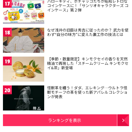
ハローキティ、ポチャッコたちが昭和レトロな
17
コインケースに！「サンリオキャラクターズ コ
インケース」第２弾
なぜ浅井の旧臣は秀吉に従ったのか？ 武力を使
18
わず“自分の味方”に変えた裏工作の技法とは
【季節・数量限定】キンモクセイの香りを天然
19
精油で再現した「スチームクリーム キンモクセ
イ&茶」新登場
怪獣革を纏う！ダダ、エレキング…ウルトラ怪
20
獣モチーフの革を使った新アパレルコレクショ
ンが発表
ランキングを表示