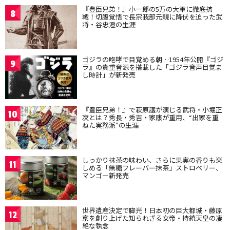
『豊臣兄弟！』小一郎の5万の大軍に徹底抗
8
戦！切腹覚悟で長宗我部元親に降伏を迫った武
将・谷忠澄の生涯
ゴジラの咆哮で目覚める朝…1954年公開『ゴジ
9
ラ』の貴重音源を搭載した「ゴジラ音声目覚ま
し時計」が新発売
『豊臣兄弟！』で萩原護が演じる武将・小堀正
10
次とは？秀長・秀吉・家康が重用、“出家を重
ねた実務派”の生涯
しっかり抹茶の味わい、さらに果実の香りも楽
11
しめる「無糖フレーバー抹茶」ストロベリー、
マンゴー新発売
世界遺産決定で脚光！日本初の巨大都城・藤原
12
京を創り上げた知られざる女帝・持統天皇の凄
絶な執念