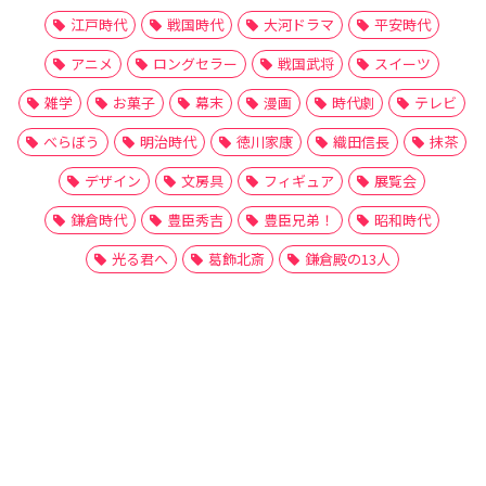
江戸時代
戦国時代
大河ドラマ
平安時代
アニメ
ロングセラー
戦国武将
スイーツ
雑学
お菓子
幕末
漫画
時代劇
テレビ
べらぼう
明治時代
徳川家康
織田信長
抹茶
デザイン
文房具
フィギュア
展覧会
鎌倉時代
豊臣秀吉
豊臣兄弟！
昭和時代
光る君へ
葛飾北斎
鎌倉殿の13人