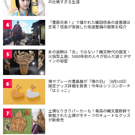
の壮絶すぎる生涯
『豊臣兄弟！』で描かれた織田信長の道普請は
4
史実？信長が実施した街道整備の施策を紹介
あの装飾は「炎」ではない？縄文時代の国宝・
5
火焔型土器、5000年前の人々が刻んだ謎とデザ
インの秘密
鳩サブレーの豊島屋が『鳩の日』（8月10日）
6
限定グッズ詳細を発表！今年はシリコンポーチ
「はとっこ」
土偶なりきりパーカーも！青森の縄文遺跡群で
7
発掘された土偶がモチーフのキュートなグッズ
が新発売