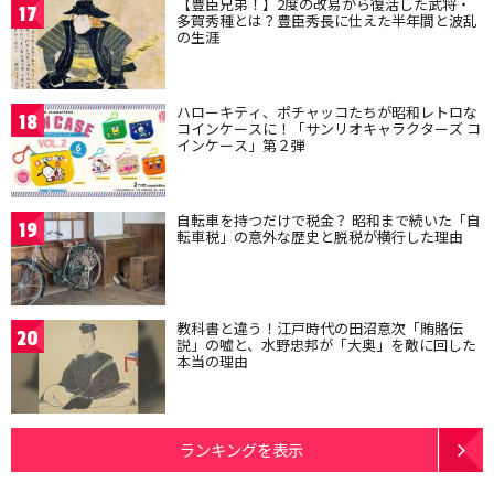
【豊臣兄弟！】2度の改易から復活した武将・
17
多賀秀種とは？豊臣秀長に仕えた半年間と波乱
の生涯
ハローキティ、ポチャッコたちが昭和レトロな
18
コインケースに！「サンリオキャラクターズ コ
インケース」第２弾
自転車を持つだけで税金？ 昭和まで続いた「自
19
転車税」の意外な歴史と脱税が横行した理由
教科書と違う！江戸時代の田沼意次「賄賂伝
20
説」の嘘と、水野忠邦が「大奥」を敵に回した
本当の理由
ランキングを表示