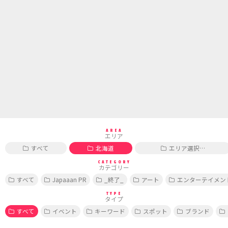
AREA
エリア
すべて
北海道
エリア選択…
CATEGORY
カテゴリー
すべて
Japaaan PR
_終了_
アート
エンターテイメン
TYPE
タイプ
すべて
イベント
キーワード
スポット
ブランド