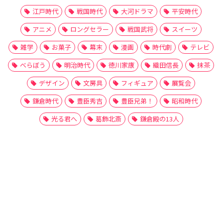
江戸時代
戦国時代
大河ドラマ
平安時代
アニメ
ロングセラー
戦国武将
スイーツ
雑学
お菓子
幕末
漫画
時代劇
テレビ
べらぼう
明治時代
徳川家康
織田信長
抹茶
デザイン
文房具
フィギュア
展覧会
鎌倉時代
豊臣秀吉
豊臣兄弟！
昭和時代
光る君へ
葛飾北斎
鎌倉殿の13人