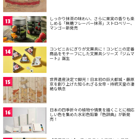
しっかり抹茶の味わい、さらに果実の香りも楽
13
しめる「無糖フレーバー抹茶」ストロベリー、
マンゴー新発売
コンビニおにぎりが文房具に！コンビニの定番
14
商品をモチーフにした文房具シリーズ『ジムマ
ート』誕生
世界遺産決定で脚光！日本初の巨大都城・藤原
15
京を創り上げた知られざる女帝・持統天皇の凄
絶な執念
日本の四季折々の植物や情景を描くことに相応
16
しい色を集めた水彩色鉛筆『色辞典』が新発
売！