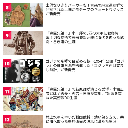
土偶なりきりパーカーも！青森の縄文遺跡群で
8
発掘された土偶がモチーフのキュートなグッズ
が新発売
『豊臣兄弟！』小一郎の5万の大軍に徹底抗
9
戦！切腹覚悟で長宗我部元親に降伏を迫った武
将・谷忠澄の生涯
ゴジラの咆哮で目覚める朝…1954年公開『ゴジ
10
ラ』の貴重音源を搭載した「ゴジラ音声目覚ま
し時計」が新発売
『豊臣兄弟！』で萩原護が演じる武将・小堀正
11
次とは？秀長・秀吉・家康が重用、“出家を重
ねた実務派”の生涯
村上水軍を率いた戦国武将！幼い弟を支え、共
12
に海へ散った得居通幸の波乱に満ちた生涯