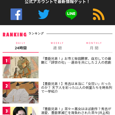
公式アカウントで最新情報ゲット！
ランキング
RANKING
DAILY
WEEKLY
MONTHLY
24時間
週 間
月 間
『豊臣兄弟！』お市と柴田勝家、自刃しての最
1
期と「辞世の句」…運命を共にした２人の悲劇
【豊臣兄弟！】秀吉は本当に「女狂い」だった
2
のか？ 天下人を彩った11人の側室たちを時系列
で一挙紹介
『豊臣兄弟！』茶々＝悪女はほぼ創作？秀吉が
3
溺愛、豊臣家滅亡を背負わされた茶々(井上和)