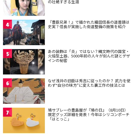
の壮絶すぎる生涯
『豊臣兄弟！』で描かれた織田信長の道普請は
4
史実？信長が実施した街道整備の施策を紹介
あの装飾は「炎」ではない？縄文時代の国宝・
5
火焔型土器、5000年前の人々が刻んだ謎とデザ
インの秘密
なぜ浅井の旧臣は秀吉に従ったのか？ 武力を使
6
わず“自分の味方”に変えた裏工作の技法とは
鳩サブレーの豊島屋が『鳩の日』（8月10日）
7
限定グッズ詳細を発表！今年はシリコンポーチ
「はとっこ」