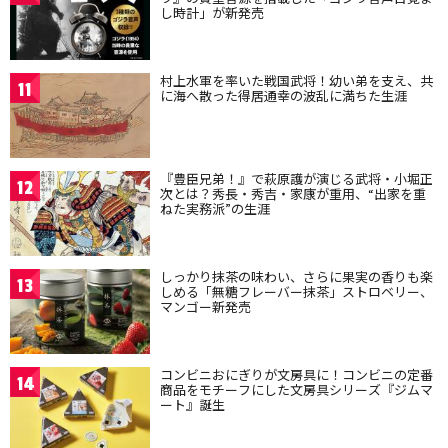
し時計」が新発売
村上水軍を率いた戦国武将！幼い弟を支え、共
11
に海へ散った得居通幸の波乱に満ちた生涯
『豊臣兄弟！』で萩原護が演じる武将・小堀正
12
次とは？秀長・秀吉・家康が重用、“出家を重
ねた実務派”の生涯
しっかり抹茶の味わい、さらに果実の香りも楽
13
しめる「無糖フレーバー抹茶」ストロベリー、
マンゴー新発売
コンビニおにぎりが文房具に！コンビニの定番
14
商品をモチーフにした文房具シリーズ『ジムマ
ート』誕生