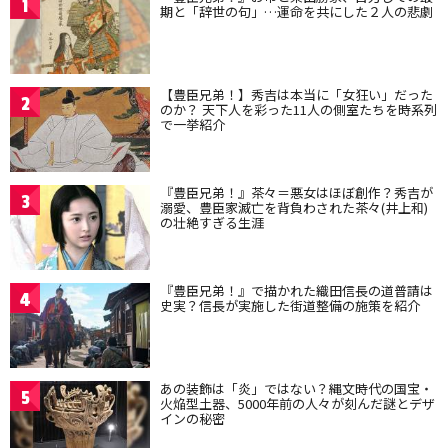
1
期と「辞世の句」…運命を共にした２人の悲劇
【豊臣兄弟！】秀吉は本当に「女狂い」だった
2
のか？ 天下人を彩った11人の側室たちを時系列
で一挙紹介
『豊臣兄弟！』茶々＝悪女はほぼ創作？秀吉が
3
溺愛、豊臣家滅亡を背負わされた茶々(井上和)
の壮絶すぎる生涯
『豊臣兄弟！』で描かれた織田信長の道普請は
4
史実？信長が実施した街道整備の施策を紹介
あの装飾は「炎」ではない？縄文時代の国宝・
5
火焔型土器、5000年前の人々が刻んだ謎とデザ
インの秘密