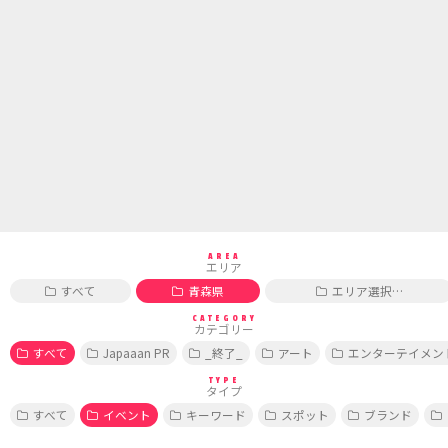
AREA
エリア
すべて
青森県
エリア選択…
CATEGORY
カテゴリー
すべて
Japaaan PR
_終了_
アート
エンターテイメン
TYPE
タイプ
すべて
イベント
キーワード
スポット
ブランド