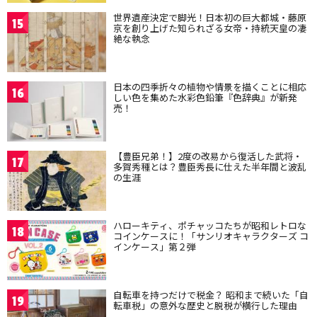
世界遺産決定で脚光！日本初の巨大都城・藤原
15
京を創り上げた知られざる女帝・持統天皇の凄
絶な執念
日本の四季折々の植物や情景を描くことに相応
16
しい色を集めた水彩色鉛筆『色辞典』が新発
売！
【豊臣兄弟！】2度の改易から復活した武将・
17
多賀秀種とは？豊臣秀長に仕えた半年間と波乱
の生涯
ハローキティ、ポチャッコたちが昭和レトロな
18
コインケースに！「サンリオキャラクターズ コ
インケース」第２弾
自転車を持つだけで税金？ 昭和まで続いた「自
19
転車税」の意外な歴史と脱税が横行した理由