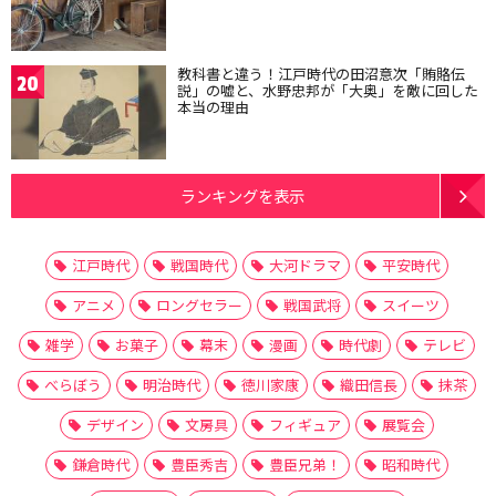
教科書と違う！江戸時代の田沼意次「賄賂伝
20
説」の嘘と、水野忠邦が「大奥」を敵に回した
本当の理由
ランキングを表示
江戸時代
戦国時代
大河ドラマ
平安時代
アニメ
ロングセラー
戦国武将
スイーツ
雑学
お菓子
幕末
漫画
時代劇
テレビ
べらぼう
明治時代
徳川家康
織田信長
抹茶
デザイン
文房具
フィギュア
展覧会
鎌倉時代
豊臣秀吉
豊臣兄弟！
昭和時代