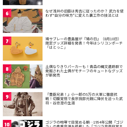
なぜ浅井の旧臣は秀吉に従ったのか？ 武力を使
6
わず“自分の味方”に変えた裏工作の技法とは
鳩サブレーの豊島屋が『鳩の日』（8月10日）
7
限定グッズ詳細を発表！今年はシリコンポーチ
「はとっこ」
土偶なりきりパーカーも！青森の縄文遺跡群で
8
発掘された土偶がモチーフのキュートなグッズ
が新発売
『豊臣兄弟！』小一郎の5万の大軍に徹底抗
9
戦！切腹覚悟で長宗我部元親に降伏を迫った武
将・谷忠澄の生涯
ゴジラの咆哮で目覚める朝…1954年公開『ゴジ
10
ラ』の貴重音源を搭載した「ゴジラ音声目覚ま