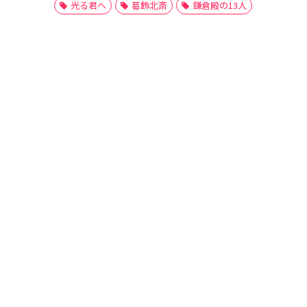
光る君へ
葛飾北斎
鎌倉殿の13人