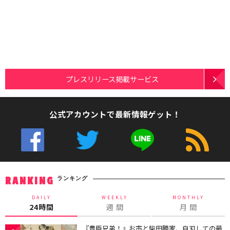
プレスリリース掲載サービス
公式アカウントで最新情報ゲット！
ランキング
RANKING
DAILY
WEEKLY
MONTHLY
24時間
週 間
月 間
『豊臣兄弟！』お市と柴田勝家、自刃しての最